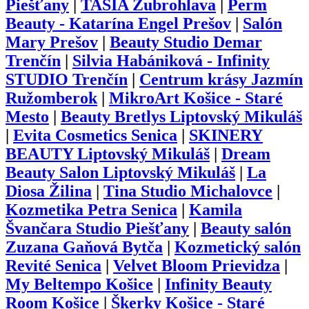
Piešťany
|
TASIA Zubrohlava
|
Perm
Beauty - Katarína Engel Prešov
|
Salón
Mary Prešov
|
Beauty Studio Demar
Trenčín
|
Silvia Habániková - Infinity
STUDIO Trenčín
|
Centrum krásy Jazmín
Ružomberok
|
MikroArt Košice - Staré
Mesto
|
Beauty Bretlys Liptovský Mikuláš
|
Evita Cosmetics Senica
|
SKINERY
BEAUTY Liptovský Mikuláš
|
Dream
Beauty Salon Liptovský Mikuláš
|
La
Diosa Žilina
|
Tina Studio Michalovce
|
Kozmetika Petra Senica
|
Kamila
Švančara Studio Piešťany
|
Beauty salón
Zuzana Gaňová Bytča
|
Kozmetický salón
Revité Senica
|
Velvet Bloom Prievidza
|
My Beltempo Košice
|
Infinity Beauty
Room Košice
|
Škerky Košice - Staré