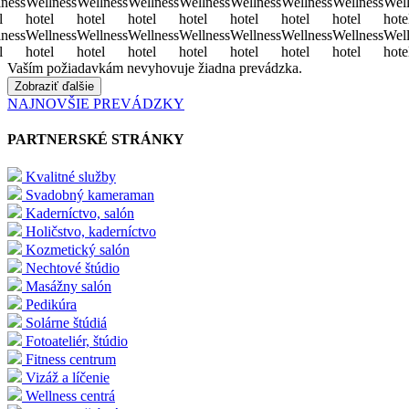
ness
Wellness
Wellness
Wellness
Wellness
Wellness
Wellness
Wellness
Well
l
hotel
hotel
hotel
hotel
hotel
hotel
hotel
hote
ness
Wellness
Wellness
Wellness
Wellness
Wellness
Wellness
Wellness
Well
l
hotel
hotel
hotel
hotel
hotel
hotel
hotel
hote
Vaším požiadavkám nevyhovuje žiadna prevádzka.
Zobraziť ďalšie
NAJNOVŠIE PREVÁDZKY
PARTNERSKÉ STRÁNKY
Kvalitné služby
Svadobný kameraman
Kaderníctvo, salón
Holičstvo, kaderníctvo
Kozmetický salón
Nechtové štúdio
Masážny salón
Pedikúra
Solárne štúdiá
Fotoateliér, štúdio
Fitness centrum
Vizáž a líčenie
Wellness centrá