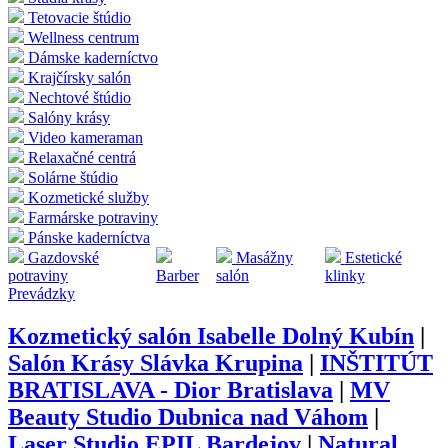
Tetovacie štúdio
Wellness centrum
Dámske kaderníctvo
Krajčírsky salón
Nechtové štúdio
Salóny krásy
Video kameraman
Relaxačné centrá
Solárne štúdio
Kozmetické služby
Farmárske potraviny
Pánske kaderníctva
Gazdovské
Masážny
Estetické
potraviny
Barber
salón
klinky
Prevádzky
Kozmetický salón Isabelle Dolný Kubín
|
Salón Krásy Slávka Krupina
|
INŠTITÚT
BRATISLAVA - Dior Bratislava
|
MV
Beauty Studio Dubnica nad Váhom
|
Laser Studio EPIL Bardejov
|
Natural