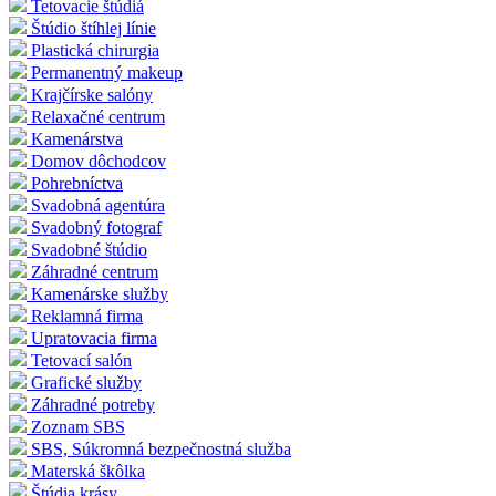
Tetovacie štúdiá
Štúdio štíhlej línie
Plastická chirurgia
Permanentný makeup
Krajčírske salóny
Relaxačné centrum
Kamenárstva
Domov dôchodcov
Pohrebníctva
Svadobná agentúra
Svadobný fotograf
Svadobné štúdio
Záhradné centrum
Kamenárske služby
Reklamná firma
Upratovacia firma
Tetovací salón
Grafické služby
Záhradné potreby
Zoznam SBS
SBS, Súkromná bezpečnostná služba
Materská škôlka
Štúdia krásy