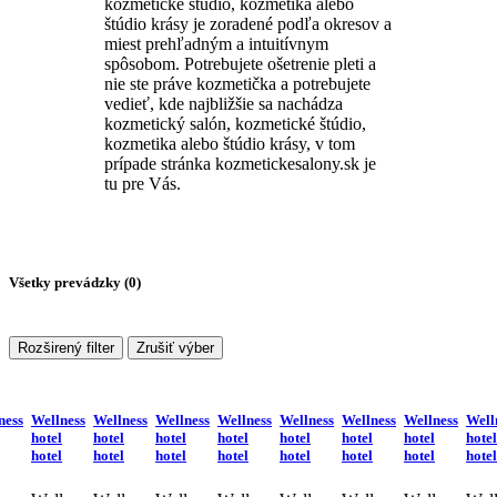
kozmetické štúdio, kozmetika alebo
štúdio krásy je zoradené podľa okresov a
miest prehľadným a intuitívnym
spôsobom. Potrebujete ošetrenie pleti a
nie ste práve kozmetička a potrebujete
vedieť, kde najbližšie sa nachádza
kozmetický salón, kozmetické štúdio,
kozmetika alebo štúdio krásy, v tom
prípade stránka kozmetickesalony.sk je
tu pre Vás.
Všetky prevádzky (
0
)
Rozširený filter
Zrušiť výber
ness
Wellness
Wellness
Wellness
Wellness
Wellness
Wellness
Wellness
Well
hotel
hotel
hotel
hotel
hotel
hotel
hotel
hotel
hotel
hotel
hotel
hotel
hotel
hotel
hotel
hotel