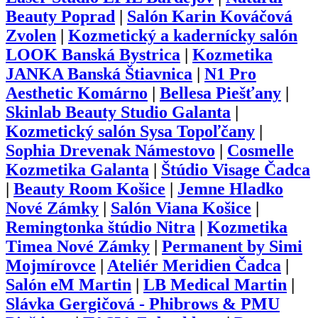
Beauty Poprad
|
Salón Karin Kováčová
Zvolen
|
Kozmetický a kadernícky salón
LOOK Banská Bystrica
|
Kozmetika
JANKA Banská Štiavnica
|
N1 Pro
Aesthetic Komárno
|
Bellesa Piešťany
|
Skinlab Beauty Studio Galanta
|
Kozmetický salón Sysa Topoľčany
|
Sophia Drevenak Námestovo
|
Cosmelle
Kozmetika Galanta
|
Štúdio Visage Čadca
|
Beauty Room Košice
|
Jemne Hladko
Nové Zámky
|
Salón Viana Košice
|
Remingtonka štúdio Nitra
|
Kozmetika
Timea Nové Zámky
|
Permanent by Simi
Mojmírovce
|
Ateliér Meridien Čadca
|
Salón eM Martin
|
LB Medical Martin
|
Slávka Gergičová - Phibrows & PMU