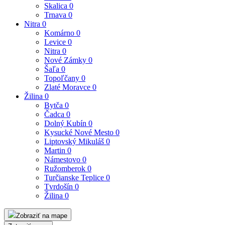
Skalica
0
Trnava
0
Nitra
0
Komárno
0
Levice
0
Nitra
0
Nové Zámky
0
Šaľa
0
Topoľčany
0
Zlaté Moravce
0
Žilina
0
Bytča
0
Čadca
0
Dolný Kubín
0
Kysucké Nové Mesto
0
Liptovský Mikuláš
0
Martin
0
Námestovo
0
Ružomberok
0
Turčianske Teplice
0
Tvrdošín
0
Žilina
0
Zobraziť na mape