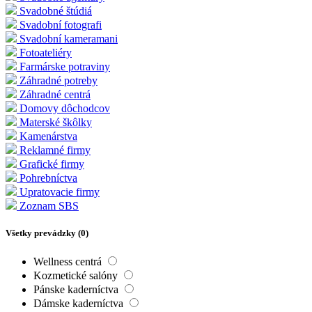
Svadobné štúdiá
Svadobní fotografi
Svadobní kameramani
Fotoateliéry
Farmárske potraviny
Záhradné potreby
Záhradné centrá
Domovy dôchodcov
Materské škôlky
Kamenárstva
Reklamné firmy
Grafické firmy
Pohrebníctva
Upratovacie firmy
Zoznam SBS
Všetky prevádzky (
0
)
Wellness centrá
Kozmetické salóny
Pánske kaderníctva
Dámske kaderníctva