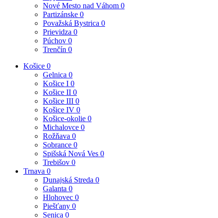
Nové Mesto nad Váhom
0
Partizánske
0
Považská Bystrica
0
Prievidza
0
Púchov
0
Trenčín
0
Košice
0
Gelnica
0
Košice I
0
Košice II
0
Košice III
0
Košice IV
0
Košice-okolie
0
Michalovce
0
Rožňava
0
Sobrance
0
Spišská Nová Ves
0
Trebišov
0
Trnava
0
Dunajská Streda
0
Galanta
0
Hlohovec
0
Piešťany
0
Senica
0