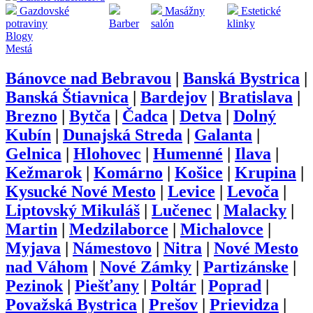
Gazdovské
Masážny
Estetické
potraviny
Barber
salón
klinky
Blogy
Mestá
Bánovce nad Bebravou
|
Banská Bystrica
|
Banská Štiavnica
|
Bardejov
|
Bratislava
|
Brezno
|
Bytča
|
Čadca
|
Detva
|
Dolný
Kubín
|
Dunajská Streda
|
Galanta
|
Gelnica
|
Hlohovec
|
Humenné
|
Ilava
|
Kežmarok
|
Komárno
|
Košice
|
Krupina
|
Kysucké Nové Mesto
|
Levice
|
Levoča
|
Liptovský Mikuláš
|
Lučenec
|
Malacky
|
Martin
|
Medzilaborce
|
Michalovce
|
Myjava
|
Námestovo
|
Nitra
|
Nové Mesto
nad Váhom
|
Nové Zámky
|
Partizánske
|
Pezinok
|
Piešťany
|
Poltár
|
Poprad
|
Považská Bystrica
|
Prešov
|
Prievidza
|