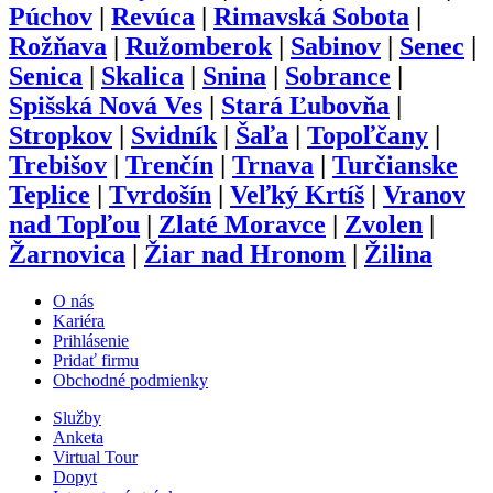
Púchov
|
Revúca
|
Rimavská Sobota
|
Rožňava
|
Ružomberok
|
Sabinov
|
Senec
|
Senica
|
Skalica
|
Snina
|
Sobrance
|
Spišská Nová Ves
|
Stará Ľubovňa
|
Stropkov
|
Svidník
|
Šaľa
|
Topoľčany
|
Trebišov
|
Trenčín
|
Trnava
|
Turčianske
Teplice
|
Tvrdošín
|
Veľký Krtíš
|
Vranov
nad Topľou
|
Zlaté Moravce
|
Zvolen
|
Žarnovica
|
Žiar nad Hronom
|
Žilina
O nás
Kariéra
Prihlásenie
Pridať firmu
Obchodné podmienky
Služby
Anketa
Virtual Tour
Dopyt