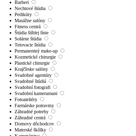
Barberi
Nechtové štúdia
Pedikúry
Masážne salóny
Fitness centrá
Štúdia štíhlej línie
Solárne štúdia
Tetovacie štúdia
Permanentný make-up
Kozmetické chirurgie
Plastické chirurgie
Krajčírske salóny
Svadobné agentúry
Svadobné štúdiá
Svadobní fotografi
Svadobní kameramani
Fotoateliéry
Farmárske potraviny
Záhradné potreby
Záhradné centrá
Domovy dôchodcov
Materské škôlky
Kamenárstva