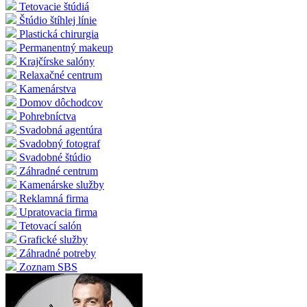
Tetovacie štúdiá
Štúdio štíhlej línie
Plastická chirurgia
Permanentný makeup
Krajčírske salóny
Relaxačné centrum
Kamenárstva
Domov dôchodcov
Pohrebníctva
Svadobná agentúra
Svadobný fotograf
Svadobné štúdio
Záhradné centrum
Kamenárske služby
Reklamná firma
Upratovacia firma
Tetovací salón
Grafické služby
Záhradné potreby
Zoznam SBS