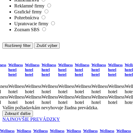
Reklamné firmy
Grafické firmy
Pohrebníctva
Upratovacie firmy
Zoznam SBS
Rozširený filter
Zrušiť výber
ness
Wellness
Wellness
Wellness
Wellness
Wellness
Wellness
Wellness
Well
hotel
hotel
hotel
hotel
hotel
hotel
hotel
hotel
hotel
hotel
hotel
hotel
hotel
hotel
hotel
hotel
ness
Wellness
Wellness
Wellness
Wellness
Wellness
Wellness
Wellness
Well
l
hotel
hotel
hotel
hotel
hotel
hotel
hotel
hote
ness
Wellness
Wellness
Wellness
Wellness
Wellness
Wellness
Wellness
Well
l
hotel
hotel
hotel
hotel
hotel
hotel
hotel
hote
Vaším požiadavkám nevyhovuje žiadna prevádzka.
Zobraziť ďalšie
NAJNOVŠIE PREVÁDZKY
Wellness
Wellness
Wellness
Wellness
Wellness
Wellness
Wellness
Wellness