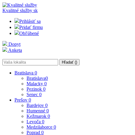
Kvalitné služby
sk
Prihlásiť sa
Pridať firmu
Obľúbené
Dopyt
Anketa
Hľadať (
)
Bratislava
0
Bratislava
0
Malacky
0
Pezinok
0
Senec
0
Prešov
0
Bardejov
0
Humenné
0
Kežmarok
0
Levoča
0
Medzilaborce
0
Poprad
0