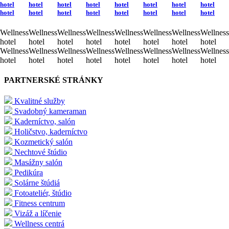
hotel
hotel
hotel
hotel
hotel
hotel
hotel
hotel
hotel
hotel
hotel
hotel
hotel
hotel
hotel
hotel
Wellness
Wellness
Wellness
Wellness
Wellness
Wellness
Wellness
Wellness
hotel
hotel
hotel
hotel
hotel
hotel
hotel
hotel
Wellness
Wellness
Wellness
Wellness
Wellness
Wellness
Wellness
Wellness
hotel
hotel
hotel
hotel
hotel
hotel
hotel
hotel
PARTNERSKÉ STRÁNKY
Kvalitné služby
Svadobný kameraman
Kaderníctvo, salón
Holičstvo, kaderníctvo
Kozmetický salón
Nechtové štúdio
Masážny salón
Pedikúra
Solárne štúdiá
Fotoateliér, štúdio
Fitness centrum
Vizáž a líčenie
Wellness centrá