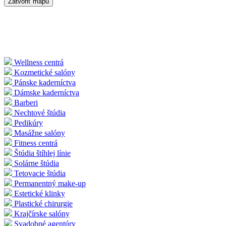
Zatvoriť mapu
Wellness centrá
Kozmetické salóny
Pánske kaderníctva
Dámske kaderníctva
Barberi
Nechtové štúdia
Pedikúry
Masážne salóny
Fitness centrá
Štúdia štíhlej línie
Solárne štúdia
Tetovacie štúdia
Permanentný make-up
Estetické klinky
Plastické chirurgie
Krajčírske salóny
Svadobné agentúry