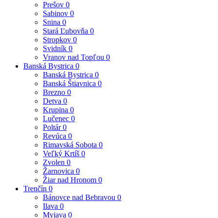
Prešov
0
Sabinov
0
Snina
0
Stará Ľubovňa
0
Stropkov
0
Svidník
0
Vranov nad Topľou
0
Banská Bystrica
0
Banská Bystrica
0
Banská Štiavnica
0
Brezno
0
Detva
0
Krupina
0
Lučenec
0
Poltár
0
Revúca
0
Rimavská Sobota
0
Veľký Krtíš
0
Zvolen
0
Žarnovica
0
Žiar nad Hronom
0
Trenčín
0
Bánovce nad Bebravou
0
Ilava
0
Myjava
0