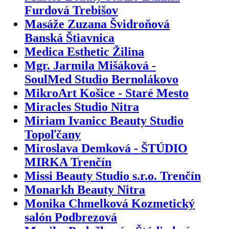
Furdová Trebišov
Masáže Zuzana Švidroňová
Banská Štiavnica
Medica Esthetic Žilina
Mgr. Jarmila Mišáková -
SoulMed Studio Bernolákovo
MikroArt Košice - Staré Mesto
Miracles Studio Nitra
Miriam Ivanicc Beauty Studio
Topoľčany
Miroslava Demková - ŠTÚDIO
MIRKA Trenčín
Missi Beauty Studio s.r.o. Trenčín
Monarkh Beauty Nitra
Monika Chmelková Kozmetický
salón Podbrezová