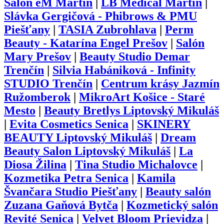
Salón eM Martin
|
LB Medical Martin
|
Slávka Gergičová - Phibrows & PMU
Piešťany
|
TASIA Zubrohlava
|
Perm
Beauty - Katarína Engel Prešov
|
Salón
Mary Prešov
|
Beauty Studio Demar
Trenčín
|
Silvia Habániková - Infinity
STUDIO Trenčín
|
Centrum krásy Jazmín
Ružomberok
|
MikroArt Košice - Staré
Mesto
|
Beauty Bretlys Liptovský Mikuláš
|
Evita Cosmetics Senica
|
SKINERY
BEAUTY Liptovský Mikuláš
|
Dream
Beauty Salon Liptovský Mikuláš
|
La
Diosa Žilina
|
Tina Studio Michalovce
|
Kozmetika Petra Senica
|
Kamila
Švančara Studio Piešťany
|
Beauty salón
Zuzana Gaňová Bytča
|
Kozmetický salón
Revité Senica
|
Velvet Bloom Prievidza
|