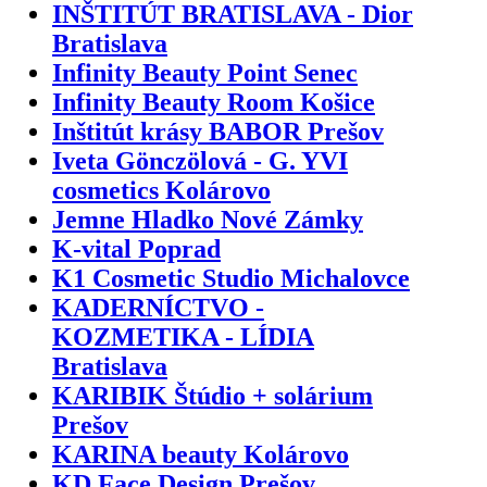
INŠTITÚT BRATISLAVA - Dior
Bratislava
Infinity Beauty Point Senec
Infinity Beauty Room Košice
Inštitút krásy BABOR Prešov
Iveta Gönczölová - G. YVI
cosmetics Kolárovo
Jemne Hladko Nové Zámky
K-vital Poprad
K1 Cosmetic Studio Michalovce
KADERNÍCTVO -
KOZMETIKA - LÍDIA
Bratislava
KARIBIK Štúdio + solárium
Prešov
KARINA beauty Kolárovo
KD Face Design Prešov