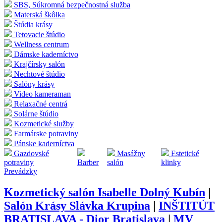
SBS, Súkromná bezpečnostná služba
Materská škôlka
Štúdia krásy
Tetovacie štúdio
Wellness centrum
Dámske kaderníctvo
Krajčírsky salón
Nechtové štúdio
Salóny krásy
Video kameraman
Relaxačné centrá
Solárne štúdio
Kozmetické služby
Farmárske potraviny
Pánske kaderníctva
Gazdovské
Masážny
Estetické
potraviny
Barber
salón
klinky
Prevádzky
Kozmetický salón Isabelle Dolný Kubín
|
Salón Krásy Slávka Krupina
|
INŠTITÚT
BRATISLAVA - Dior Bratislava
|
MV