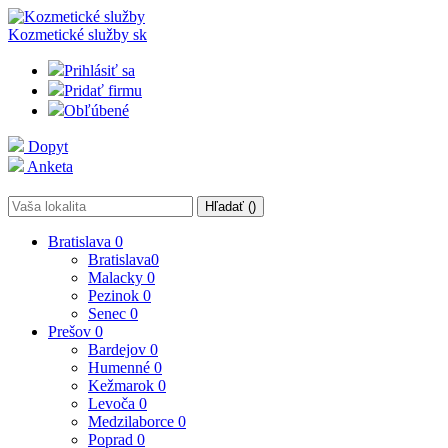
Kozmetické služby
sk
Prihlásiť sa
Pridať firmu
Obľúbené
Dopyt
Anketa
Hľadať (
)
Bratislava
0
Bratislava
0
Malacky
0
Pezinok
0
Senec
0
Prešov
0
Bardejov
0
Humenné
0
Kežmarok
0
Levoča
0
Medzilaborce
0
Poprad
0