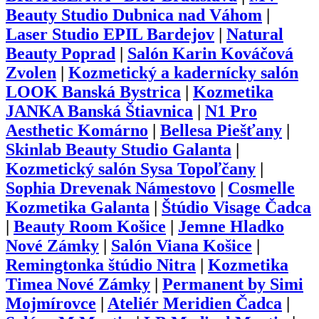
Beauty Studio Dubnica nad Váhom
|
Laser Studio EPIL Bardejov
|
Natural
Beauty Poprad
|
Salón Karin Kováčová
Zvolen
|
Kozmetický a kadernícky salón
LOOK Banská Bystrica
|
Kozmetika
JANKA Banská Štiavnica
|
N1 Pro
Aesthetic Komárno
|
Bellesa Piešťany
|
Skinlab Beauty Studio Galanta
|
Kozmetický salón Sysa Topoľčany
|
Sophia Drevenak Námestovo
|
Cosmelle
Kozmetika Galanta
|
Štúdio Visage Čadca
|
Beauty Room Košice
|
Jemne Hladko
Nové Zámky
|
Salón Viana Košice
|
Remingtonka štúdio Nitra
|
Kozmetika
Timea Nové Zámky
|
Permanent by Simi
Mojmírovce
|
Ateliér Meridien Čadca
|