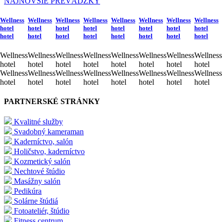
NAJNOVŠIE PREVÁDZKY
Wellness
Wellness
Wellness
Wellness
Wellness
Wellness
Wellness
Wellness
hotel
hotel
hotel
hotel
hotel
hotel
hotel
hotel
hotel
hotel
hotel
hotel
hotel
hotel
hotel
hotel
Wellness
Wellness
Wellness
Wellness
Wellness
Wellness
Wellness
Wellness
hotel
hotel
hotel
hotel
hotel
hotel
hotel
hotel
Wellness
Wellness
Wellness
Wellness
Wellness
Wellness
Wellness
Wellness
hotel
hotel
hotel
hotel
hotel
hotel
hotel
hotel
PARTNERSKÉ STRÁNKY
Kvalitné služby
Svadobný kameraman
Kaderníctvo, salón
Holičstvo, kaderníctvo
Kozmetický salón
Nechtové štúdio
Masážny salón
Pedikúra
Solárne štúdiá
Fotoateliér, štúdio
Fitness centrum