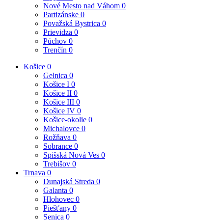
Nové Mesto nad Váhom
0
Partizánske
0
Považská Bystrica
0
Prievidza
0
Púchov
0
Trenčín
0
Košice
0
Gelnica
0
Košice I
0
Košice II
0
Košice III
0
Košice IV
0
Košice-okolie
0
Michalovce
0
Rožňava
0
Sobrance
0
Spišská Nová Ves
0
Trebišov
0
Trnava
0
Dunajská Streda
0
Galanta
0
Hlohovec
0
Piešťany
0
Senica
0