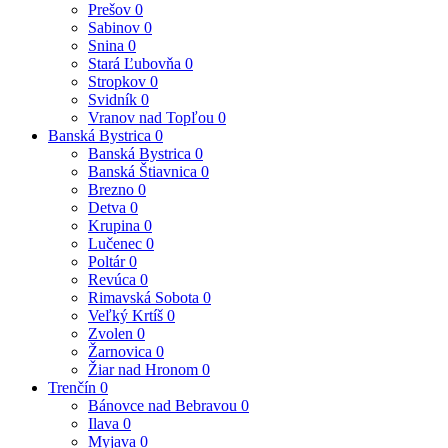
Prešov
0
Sabinov
0
Snina
0
Stará Ľubovňa
0
Stropkov
0
Svidník
0
Vranov nad Topľou
0
Banská Bystrica
0
Banská Bystrica
0
Banská Štiavnica
0
Brezno
0
Detva
0
Krupina
0
Lučenec
0
Poltár
0
Revúca
0
Rimavská Sobota
0
Veľký Krtíš
0
Zvolen
0
Žarnovica
0
Žiar nad Hronom
0
Trenčín
0
Bánovce nad Bebravou
0
Ilava
0
Myjava
0