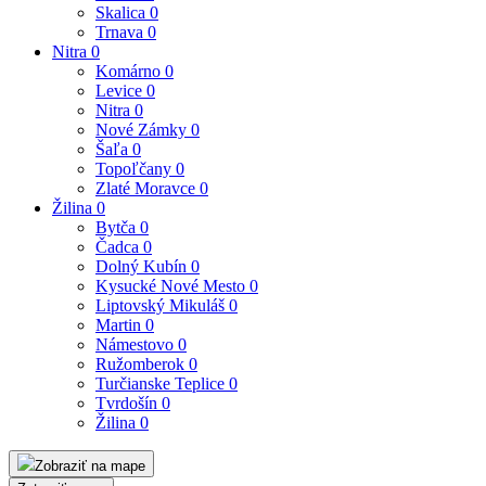
Skalica
0
Trnava
0
Nitra
0
Komárno
0
Levice
0
Nitra
0
Nové Zámky
0
Šaľa
0
Topoľčany
0
Zlaté Moravce
0
Žilina
0
Bytča
0
Čadca
0
Dolný Kubín
0
Kysucké Nové Mesto
0
Liptovský Mikuláš
0
Martin
0
Námestovo
0
Ružomberok
0
Turčianske Teplice
0
Tvrdošín
0
Žilina
0
Zobraziť na mape