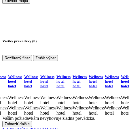
Zatvoriť mapu
Všetky prevádzky (
0
)
Rozširený filter
Zrušiť výber
ness
Wellness
Wellness
Wellness
Wellness
Wellness
Wellness
Wellness
Well
hotel
hotel
hotel
hotel
hotel
hotel
hotel
hotel
hotel
hotel
hotel
hotel
hotel
hotel
hotel
hotel
ness
Wellness
Wellness
Wellness
Wellness
Wellness
Wellness
Wellness
Well
l
hotel
hotel
hotel
hotel
hotel
hotel
hotel
hote
ness
Wellness
Wellness
Wellness
Wellness
Wellness
Wellness
Wellness
Well
l
hotel
hotel
hotel
hotel
hotel
hotel
hotel
hote
Vaším požiadavkám nevyhovuje žiadna prevádzka.
Zobraziť ďalšie