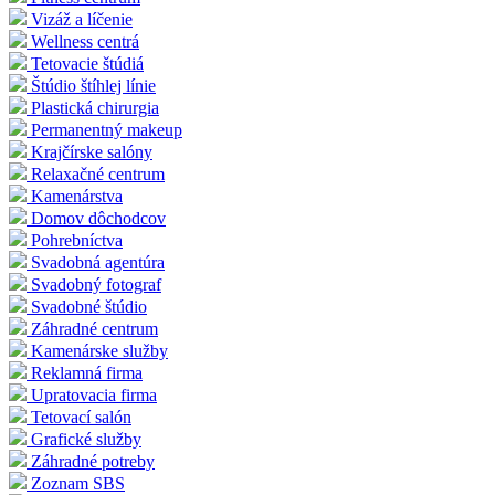
Vizáž a líčenie
Wellness centrá
Tetovacie štúdiá
Štúdio štíhlej línie
Plastická chirurgia
Permanentný makeup
Krajčírske salóny
Relaxačné centrum
Kamenárstva
Domov dôchodcov
Pohrebníctva
Svadobná agentúra
Svadobný fotograf
Svadobné štúdio
Záhradné centrum
Kamenárske služby
Reklamná firma
Upratovacia firma
Tetovací salón
Grafické služby
Záhradné potreby
Zoznam SBS