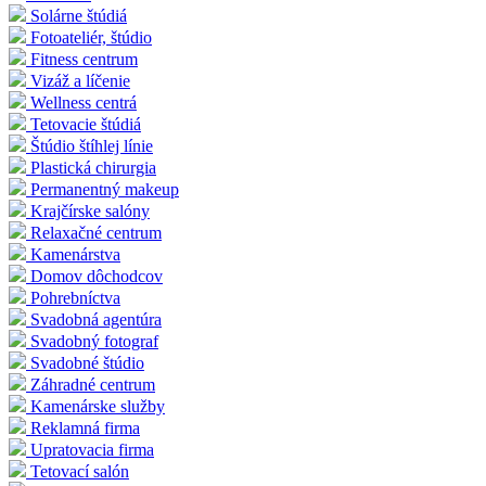
Solárne štúdiá
Fotoateliér, štúdio
Fitness centrum
Vizáž a líčenie
Wellness centrá
Tetovacie štúdiá
Štúdio štíhlej línie
Plastická chirurgia
Permanentný makeup
Krajčírske salóny
Relaxačné centrum
Kamenárstva
Domov dôchodcov
Pohrebníctva
Svadobná agentúra
Svadobný fotograf
Svadobné štúdio
Záhradné centrum
Kamenárske služby
Reklamná firma
Upratovacia firma
Tetovací salón