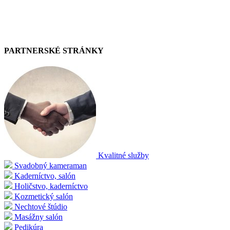
PARTNERSKÉ STRÁNKY
Kvalitné služby
Svadobný kameraman
Kaderníctvo, salón
Holičstvo, kaderníctvo
Kozmetický salón
Nechtové štúdio
Masážny salón
Pedikúra