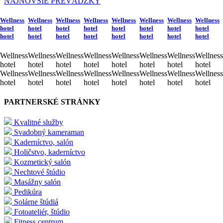
NAJNOVŠIE PREVÁDZKY
Wellness
Wellness
Wellness
Wellness
Wellness
Wellness
Wellness
Wellness
hotel
hotel
hotel
hotel
hotel
hotel
hotel
hotel
hotel
hotel
hotel
hotel
hotel
hotel
hotel
hotel
Wellness
Wellness
Wellness
Wellness
Wellness
Wellness
Wellness
Wellness
hotel
hotel
hotel
hotel
hotel
hotel
hotel
hotel
Wellness
Wellness
Wellness
Wellness
Wellness
Wellness
Wellness
Wellness
hotel
hotel
hotel
hotel
hotel
hotel
hotel
hotel
PARTNERSKÉ STRÁNKY
Kvalitné služby
Svadobný kameraman
Kaderníctvo, salón
Holičstvo, kaderníctvo
Kozmetický salón
Nechtové štúdio
Masážny salón
Pedikúra
Solárne štúdiá
Fotoateliér, štúdio
Fitness centrum