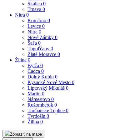
Skalica
0
Trnava
0
Nitra
0
Komárno
0
Levice
0
Nitra
0
Nové Zámky
0
Šaľa
0
Topoľčany
0
Zlaté Moravce
0
Žilina
0
Bytča
0
Čadca
0
Dolný Kubín
0
Kysucké Nové Mesto
0
Liptovský Mikuláš
0
Martin
0
Námestovo
0
Ružomberok
0
Turčianske Teplice
0
Tvrdošín
0
Žilina
0
Zobraziť na mape