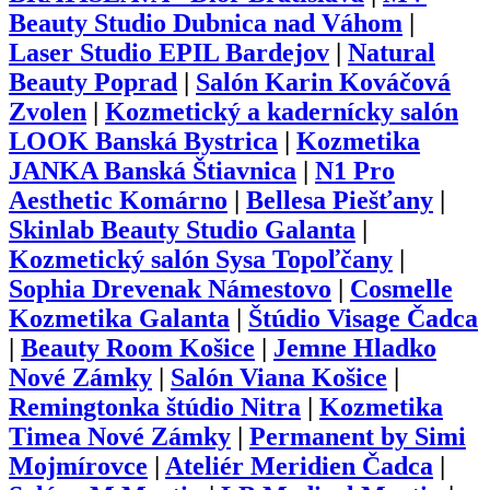
Beauty Studio Dubnica nad Váhom
|
Laser Studio EPIL Bardejov
|
Natural
Beauty Poprad
|
Salón Karin Kováčová
Zvolen
|
Kozmetický a kadernícky salón
LOOK Banská Bystrica
|
Kozmetika
JANKA Banská Štiavnica
|
N1 Pro
Aesthetic Komárno
|
Bellesa Piešťany
|
Skinlab Beauty Studio Galanta
|
Kozmetický salón Sysa Topoľčany
|
Sophia Drevenak Námestovo
|
Cosmelle
Kozmetika Galanta
|
Štúdio Visage Čadca
|
Beauty Room Košice
|
Jemne Hladko
Nové Zámky
|
Salón Viana Košice
|
Remingtonka štúdio Nitra
|
Kozmetika
Timea Nové Zámky
|
Permanent by Simi
Mojmírovce
|
Ateliér Meridien Čadca
|