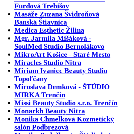
Furdová Trebišov
Masáže Zuzana Švidroňová
Banská Štiavnica
Medica Esthetic Žilina
Mgr. Jarmila Mišáková -
SoulMed Studio Bernolákovo
MikroArt Košice - Staré Mesto
Miracles Studio Nitra
Miriam Ivanicc Beauty Studio
Topoľčany
Miroslava Demková - ŠTÚDIO
MIRKA Trenčín
Missi Beauty Studio s.r.o. Trenčín
Monarkh Beauty Nitra
Monika Chmelková Kozmetický
salón Podbrezová