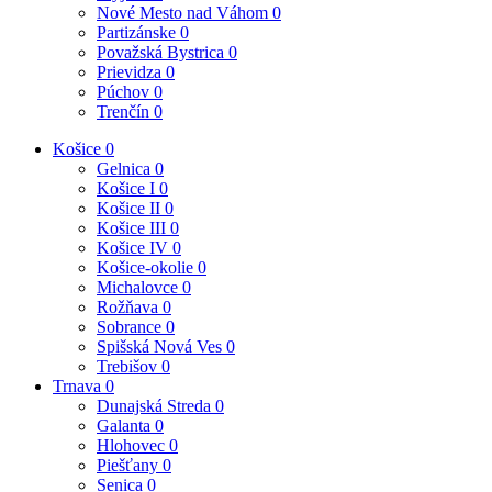
Nové Mesto nad Váhom
0
Partizánske
0
Považská Bystrica
0
Prievidza
0
Púchov
0
Trenčín
0
Košice
0
Gelnica
0
Košice I
0
Košice II
0
Košice III
0
Košice IV
0
Košice-okolie
0
Michalovce
0
Rožňava
0
Sobrance
0
Spišská Nová Ves
0
Trebišov
0
Trnava
0
Dunajská Streda
0
Galanta
0
Hlohovec
0
Piešťany
0
Senica
0