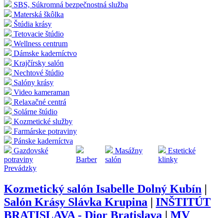
SBS, Súkromná bezpečnostná služba
Materská škôlka
Štúdia krásy
Tetovacie štúdio
Wellness centrum
Dámske kaderníctvo
Krajčírsky salón
Nechtové štúdio
Salóny krásy
Video kameraman
Relaxačné centrá
Solárne štúdio
Kozmetické služby
Farmárske potraviny
Pánske kaderníctva
Gazdovské
Masážny
Estetické
potraviny
Barber
salón
klinky
Prevádzky
Kozmetický salón Isabelle Dolný Kubín
|
Salón Krásy Slávka Krupina
|
INŠTITÚT
BRATISLAVA - Dior Bratislava
|
MV