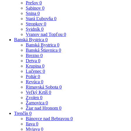
Prešov
0
Sabinov
0
Snina
0
Stará Ľubovňa
0
Stropkov
0
Svidník
0
Vranov nad Topľou
0
Banská Bystrica
0
Banská Bystrica
0
Banská Štiavnica
0
Brezno
0
Detva
0
Krupina
0
Lučenec
0
Poltár
0
Revúca
0
Rimavská Sobota
0
Veľký Krtíš
0
Zvolen
0
Žarnovica
0
Žiar nad Hronom
0
Trenčín
0
Bánovce nad Bebravou
0
Ilava
0
Myjava
0