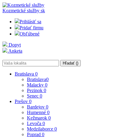
Kozmetické služby
sk
Prihlásiť sa
Pridať firmu
Obľúbené
Dopyt
Anketa
Hľadať (
)
Bratislava
0
Bratislava
0
Malacky
0
Pezinok
0
Senec
0
Prešov
0
Bardejov
0
Humenné
0
Kežmarok
0
Levoča
0
Medzilaborce
0
Poprad
0