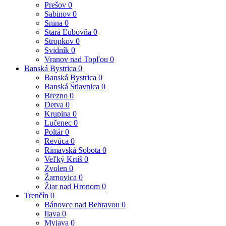
Prešov
0
Sabinov
0
Snina
0
Stará Ľubovňa
0
Stropkov
0
Svidník
0
Vranov nad Topľou
0
Banská Bystrica
0
Banská Bystrica
0
Banská Štiavnica
0
Brezno
0
Detva
0
Krupina
0
Lučenec
0
Poltár
0
Revúca
0
Rimavská Sobota
0
Veľký Krtíš
0
Zvolen
0
Žarnovica
0
Žiar nad Hronom
0
Trenčín
0
Bánovce nad Bebravou
0
Ilava
0
Myjava
0