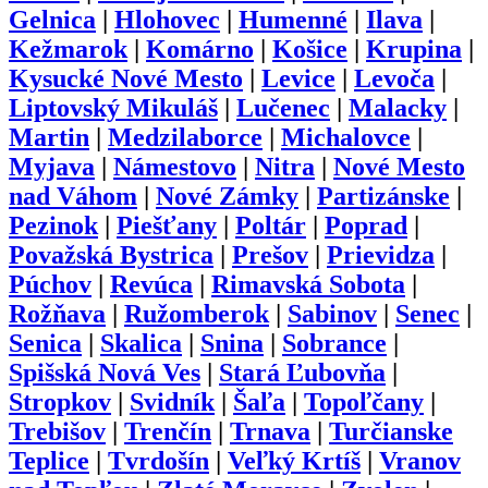
Gelnica
|
Hlohovec
|
Humenné
|
Ilava
|
Kežmarok
|
Komárno
|
Košice
|
Krupina
|
Kysucké Nové Mesto
|
Levice
|
Levoča
|
Liptovský Mikuláš
|
Lučenec
|
Malacky
|
Martin
|
Medzilaborce
|
Michalovce
|
Myjava
|
Námestovo
|
Nitra
|
Nové Mesto
nad Váhom
|
Nové Zámky
|
Partizánske
|
Pezinok
|
Piešťany
|
Poltár
|
Poprad
|
Považská Bystrica
|
Prešov
|
Prievidza
|
Púchov
|
Revúca
|
Rimavská Sobota
|
Rožňava
|
Ružomberok
|
Sabinov
|
Senec
|
Senica
|
Skalica
|
Snina
|
Sobrance
|
Spišská Nová Ves
|
Stará Ľubovňa
|
Stropkov
|
Svidník
|
Šaľa
|
Topoľčany
|
Trebišov
|
Trenčín
|
Trnava
|
Turčianske
Teplice
|
Tvrdošín
|
Veľký Krtíš
|
Vranov