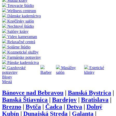
Štúdia krásy
Tetovacie štúdio
Wellness centrum
Dámske kaderníctvo
Krajčírsky salón
Nechtové štúdio
Salóny krásy
Video kameraman
Relaxačné centrá
Solárne štúdio
Kozmetické služby
Farmárske potraviny
Pánske kaderníctva
Gazdovské
Masážny
Estetické
potraviny
Barber
salón
klinky
Blogy
Mestá
Bánovce nad Bebravou
|
Banská Bystrica
|
Banská Štiavnica
|
Bardejov
|
Bratislava
|
Brezno
|
Bytča
|
Čadca
|
Detva
|
Dolný
Kubín
|
Dunajská Streda
|
Galanta
|