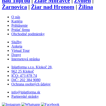
nad Topľou
|
Zlaté Moravce
|
Zvolen
|
Žarnovica
|
Žiar nad Hronom
|
Žilina
O nás
Kariéra
Prihlásenie
Pridať firmu
Obchodné podmienky
Služby
Anketa
Virtual Tour
Dopyt
Internetová stránka
Iplatforma s.r.o. Klokoč 28,
962 25 Klokoč
IČO: 473 878 74
DiČ: 202 384 9080
Ochrana osobných údajov
info@iplatforma.sk
Partnerské stránky