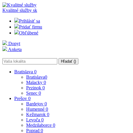
Kvalitné služby
sk
Prihlásiť sa
Pridať firmu
Obľúbené
Dopyt
Anketa
Hľadať (
)
Bratislava
0
Bratislava
0
Malacky
0
Pezinok
0
Senec
0
Prešov
0
Bardejov
0
Humenné
0
Kežmarok
0
Levoča
0
Medzilaborce
0
Poprad
0