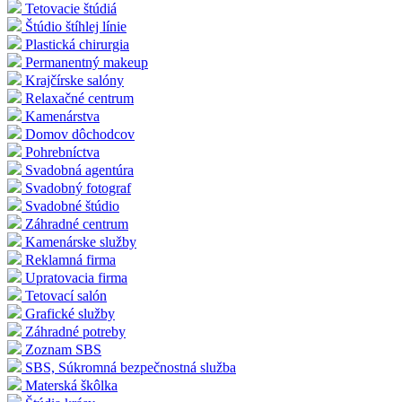
Tetovacie štúdiá
Štúdio štíhlej línie
Plastická chirurgia
Permanentný makeup
Krajčírske salóny
Relaxačné centrum
Kamenárstva
Domov dôchodcov
Pohrebníctva
Svadobná agentúra
Svadobný fotograf
Svadobné štúdio
Záhradné centrum
Kamenárske služby
Reklamná firma
Upratovacia firma
Tetovací salón
Grafické služby
Záhradné potreby
Zoznam SBS
SBS, Súkromná bezpečnostná služba
Materská škôlka