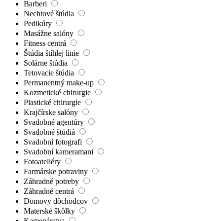
Barberi
Nechtové štúdia
Pedikúry
Masážne salóny
Fitness centrá
Štúdia štíhlej línie
Solárne štúdia
Tetovacie štúdia
Permanentný make-up
Kozmetické chirurgie
Plastické chirurgie
Krajčírske salóny
Svadobné agentúry
Svadobné štúdiá
Svadobní fotografi
Svadobní kameramani
Fotoateliéry
Farmárske potraviny
Záhradné potreby
Záhradné centrá
Domovy dôchodcov
Materské škôlky
Kamenárstva