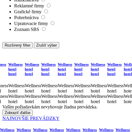
Reklamné firmy
Grafické firmy
Pohrebníctva
Upratovacie firmy
Zoznam SBS
Rozširený filter
Zrušiť výber
ness
Wellness
Wellness
Wellness
Wellness
Wellness
Wellness
Wellness
Well
hotel
hotel
hotel
hotel
hotel
hotel
hotel
hotel
hotel
hotel
hotel
hotel
hotel
hotel
hotel
hotel
ness
Wellness
Wellness
Wellness
Wellness
Wellness
Wellness
Wellness
Well
l
hotel
hotel
hotel
hotel
hotel
hotel
hotel
hote
ness
Wellness
Wellness
Wellness
Wellness
Wellness
Wellness
Wellness
Well
l
hotel
hotel
hotel
hotel
hotel
hotel
hotel
hote
Vaším požiadavkám nevyhovuje žiadna prevádzka.
Zobraziť ďalšie
NAJNOVŠIE PREVÁDZKY
Wellness
Wellness
Wellness
Wellness
Wellness
Wellness
Wellness
Wellness