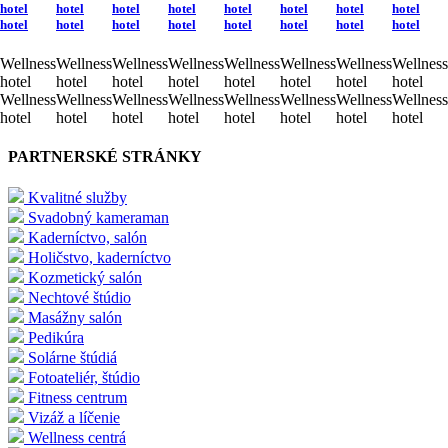
hotel
hotel
hotel
hotel
hotel
hotel
hotel
hotel
hotel
hotel
hotel
hotel
hotel
hotel
hotel
hotel
Wellness
Wellness
Wellness
Wellness
Wellness
Wellness
Wellness
Wellness
hotel
hotel
hotel
hotel
hotel
hotel
hotel
hotel
Wellness
Wellness
Wellness
Wellness
Wellness
Wellness
Wellness
Wellness
hotel
hotel
hotel
hotel
hotel
hotel
hotel
hotel
PARTNERSKÉ STRÁNKY
Kvalitné služby
Svadobný kameraman
Kaderníctvo, salón
Holičstvo, kaderníctvo
Kozmetický salón
Nechtové štúdio
Masážny salón
Pedikúra
Solárne štúdiá
Fotoateliér, štúdio
Fitness centrum
Vizáž a líčenie
Wellness centrá