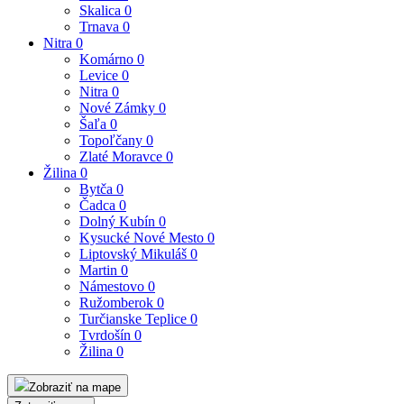
Skalica
0
Trnava
0
Nitra
0
Komárno
0
Levice
0
Nitra
0
Nové Zámky
0
Šaľa
0
Topoľčany
0
Zlaté Moravce
0
Žilina
0
Bytča
0
Čadca
0
Dolný Kubín
0
Kysucké Nové Mesto
0
Liptovský Mikuláš
0
Martin
0
Námestovo
0
Ružomberok
0
Turčianske Teplice
0
Tvrdošín
0
Žilina
0
Zobraziť na mape