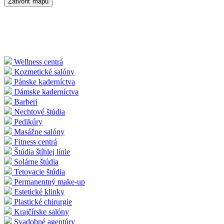
Zatvoriť mapu
Wellness centrá
Kozmetické salóny
Pánske kaderníctva
Dámske kaderníctva
Barberi
Nechtové štúdia
Pedikúry
Masážne salóny
Fitness centrá
Štúdia štíhlej línie
Solárne štúdia
Tetovacie štúdia
Permanentný make-up
Estetické klinky
Plastické chirurgie
Krajčírske salóny
Svadobné agentúry