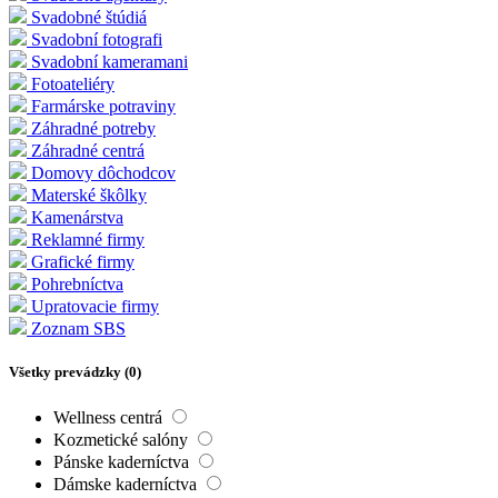
Svadobné štúdiá
Svadobní fotografi
Svadobní kameramani
Fotoateliéry
Farmárske potraviny
Záhradné potreby
Záhradné centrá
Domovy dôchodcov
Materské škôlky
Kamenárstva
Reklamné firmy
Grafické firmy
Pohrebníctva
Upratovacie firmy
Zoznam SBS
Všetky prevádzky (
0
)
Wellness centrá
Kozmetické salóny
Pánske kaderníctva
Dámske kaderníctva