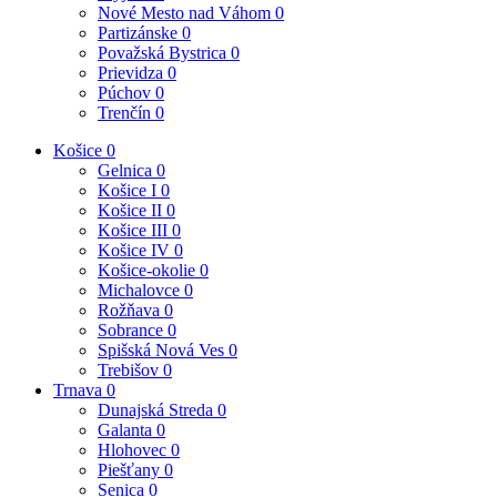
Nové Mesto nad Váhom
0
Partizánske
0
Považská Bystrica
0
Prievidza
0
Púchov
0
Trenčín
0
Košice
0
Gelnica
0
Košice I
0
Košice II
0
Košice III
0
Košice IV
0
Košice-okolie
0
Michalovce
0
Rožňava
0
Sobrance
0
Spišská Nová Ves
0
Trebišov
0
Trnava
0
Dunajská Streda
0
Galanta
0
Hlohovec
0
Piešťany
0
Senica
0