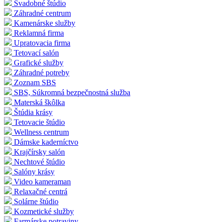
Svadobné štúdio
Záhradné centrum
Kamenárske služby
Reklamná firma
Upratovacia firma
Tetovací salón
Grafické služby
Záhradné potreby
Zoznam SBS
SBS, Súkromná bezpečnostná služba
Materská škôlka
Štúdia krásy
Tetovacie štúdio
Wellness centrum
Dámske kaderníctvo
Krajčírsky salón
Nechtové štúdio
Salóny krásy
Video kameraman
Relaxačné centrá
Solárne štúdio
Kozmetické služby
Farmárske potraviny