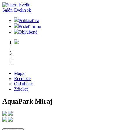
Salón Evelin
sk
Prihlásiť sa
Pridať firmu
Obľúbené
Mapa
Recenzie
Obľúbené
Zdieľať
AquaPark Miraj