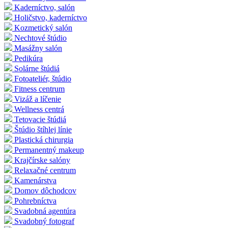
Kaderníctvo, salón
Holičstvo, kaderníctvo
Kozmetický salón
Nechtové štúdio
Masážny salón
Pedikúra
Solárne štúdiá
Fotoateliér, štúdio
Fitness centrum
Vizáž a líčenie
Wellness centrá
Tetovacie štúdiá
Štúdio štíhlej línie
Plastická chirurgia
Permanentný makeup
Krajčírske salóny
Relaxačné centrum
Kamenárstva
Domov dôchodcov
Pohrebníctva
Svadobná agentúra
Svadobný fotograf