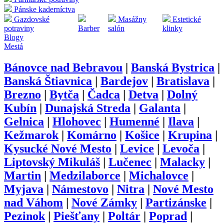
Pánske kaderníctva
Gazdovské
Masážny
Estetické
potraviny
Barber
salón
klinky
Blogy
Mestá
Bánovce nad Bebravou
|
Banská Bystrica
|
Banská Štiavnica
|
Bardejov
|
Bratislava
|
Brezno
|
Bytča
|
Čadca
|
Detva
|
Dolný
Kubín
|
Dunajská Streda
|
Galanta
|
Gelnica
|
Hlohovec
|
Humenné
|
Ilava
|
Kežmarok
|
Komárno
|
Košice
|
Krupina
|
Kysucké Nové Mesto
|
Levice
|
Levoča
|
Liptovský Mikuláš
|
Lučenec
|
Malacky
|
Martin
|
Medzilaborce
|
Michalovce
|
Myjava
|
Námestovo
|
Nitra
|
Nové Mesto
nad Váhom
|
Nové Zámky
|
Partizánske
|
Pezinok
|
Piešťany
|
Poltár
|
Poprad
|