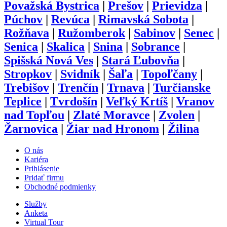
Považská Bystrica
|
Prešov
|
Prievidza
|
Púchov
|
Revúca
|
Rimavská Sobota
|
Rožňava
|
Ružomberok
|
Sabinov
|
Senec
|
Senica
|
Skalica
|
Snina
|
Sobrance
|
Spišská Nová Ves
|
Stará Ľubovňa
|
Stropkov
|
Svidník
|
Šaľa
|
Topoľčany
|
Trebišov
|
Trenčín
|
Trnava
|
Turčianske
Teplice
|
Tvrdošín
|
Veľký Krtíš
|
Vranov
nad Topľou
|
Zlaté Moravce
|
Zvolen
|
Žarnovica
|
Žiar nad Hronom
|
Žilina
O nás
Kariéra
Prihlásenie
Pridať firmu
Obchodné podmienky
Služby
Anketa
Virtual Tour