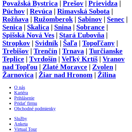
Považská Bystrica
|
Prešov
|
Prievidza
|
Púchov
|
Revúca
|
Rimavská Sobota
|
Rožňava
|
Ružomberok
|
Sabinov
|
Senec
|
Senica
|
Skalica
|
Snina
|
Sobrance
|
Spišská Nová Ves
|
Stará Ľubovňa
|
Stropkov
|
Svidník
|
Šaľa
|
Topoľčany
|
Trebišov
|
Trenčín
|
Trnava
|
Turčianske
Teplice
|
Tvrdošín
|
Veľký Krtíš
|
Vranov
nad Topľou
|
Zlaté Moravce
|
Zvolen
|
Žarnovica
|
Žiar nad Hronom
|
Žilina
O nás
Kariéra
Prihlásenie
Pridať firmu
Obchodné podmienky
Služby
Anketa
Virtual Tour