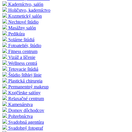
Kaderníctvo, salón
Holičstvo, kaderníctvo
Kozmetický salón
Nechtové štúdio
Masážny salón
Pedikúra
Solárne štúdiá
Fotoateliér, štúdio
Fitness centrum
Vizáž a líčenie
Wellness centrá
Tetovacie štúdiá
Štúdio štíhlej línie
Plastická chirurgia
Permanentný makeup
Krajčírske salóny
Relaxačné centrum
Kamenárstva
Domov dôchodcov
Pohrebníctva
Svadobná agentúra
Svadobný fotograf