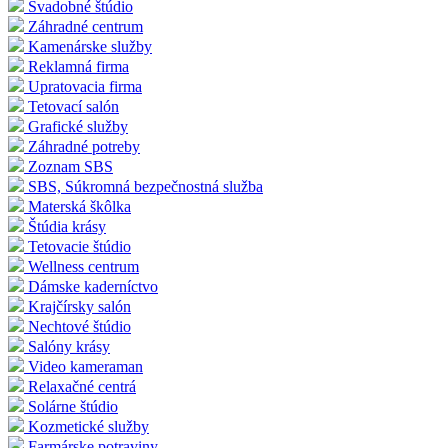
Svadobné štúdio
Záhradné centrum
Kamenárske služby
Reklamná firma
Upratovacia firma
Tetovací salón
Grafické služby
Záhradné potreby
Zoznam SBS
SBS, Súkromná bezpečnostná služba
Materská škôlka
Štúdia krásy
Tetovacie štúdio
Wellness centrum
Dámske kaderníctvo
Krajčírsky salón
Nechtové štúdio
Salóny krásy
Video kameraman
Relaxačné centrá
Solárne štúdio
Kozmetické služby
Farmárske potraviny