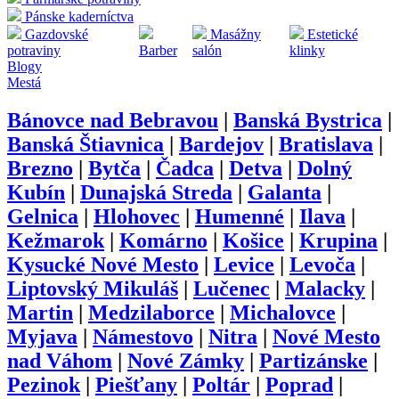
Pánske kaderníctva
Gazdovské
Masážny
Estetické
potraviny
Barber
salón
klinky
Blogy
Mestá
Bánovce nad Bebravou
|
Banská Bystrica
|
Banská Štiavnica
|
Bardejov
|
Bratislava
|
Brezno
|
Bytča
|
Čadca
|
Detva
|
Dolný
Kubín
|
Dunajská Streda
|
Galanta
|
Gelnica
|
Hlohovec
|
Humenné
|
Ilava
|
Kežmarok
|
Komárno
|
Košice
|
Krupina
|
Kysucké Nové Mesto
|
Levice
|
Levoča
|
Liptovský Mikuláš
|
Lučenec
|
Malacky
|
Martin
|
Medzilaborce
|
Michalovce
|
Myjava
|
Námestovo
|
Nitra
|
Nové Mesto
nad Váhom
|
Nové Zámky
|
Partizánske
|
Pezinok
|
Piešťany
|
Poltár
|
Poprad
|