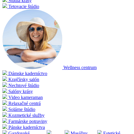
Štúdia krásy
Tetovacie štúdio
Wellness centrum
Dámske kaderníctvo
Krajčírsky salón
Nechtové štúdio
Salóny krásy
Video kameraman
Relaxačné centrá
Solárne štúdio
Kozmetické služby
Farmárske potraviny
Pánske kaderníctva
Gazdovské
Masážny
Estetické