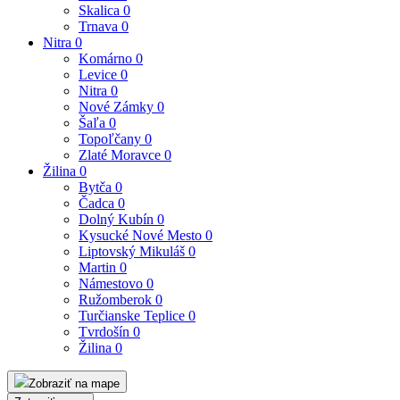
Skalica
0
Trnava
0
Nitra
0
Komárno
0
Levice
0
Nitra
0
Nové Zámky
0
Šaľa
0
Topoľčany
0
Zlaté Moravce
0
Žilina
0
Bytča
0
Čadca
0
Dolný Kubín
0
Kysucké Nové Mesto
0
Liptovský Mikuláš
0
Martin
0
Námestovo
0
Ružomberok
0
Turčianske Teplice
0
Tvrdošín
0
Žilina
0
Zobraziť na mape