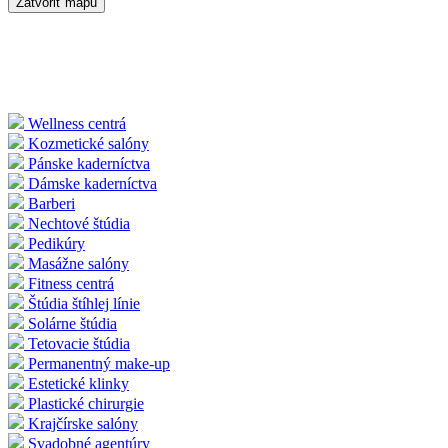
Zatvoriť mapu
Wellness centrá
Kozmetické salóny
Pánske kaderníctva
Dámske kaderníctva
Barberi
Nechtové štúdia
Pedikúry
Masážne salóny
Fitness centrá
Štúdia štíhlej línie
Solárne štúdia
Tetovacie štúdia
Permanentný make-up
Estetické klinky
Plastické chirurgie
Krajčírske salóny
Svadobné agentúry