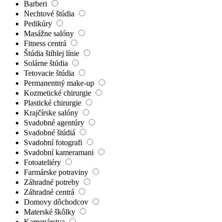
Barberi
Nechtové štúdia
Pedikúry
Masážne salóny
Fitness centrá
Štúdia štíhlej línie
Solárne štúdia
Tetovacie štúdia
Permanentný make-up
Kozmetické chirurgie
Plastické chirurgie
Krajčírske salóny
Svadobné agentúry
Svadobné štúdiá
Svadobní fotografi
Svadobní kameramani
Fotoateliéry
Farmárske potraviny
Záhradné potreby
Záhradné centrá
Domovy dôchodcov
Materské škôlky
Kamenárstva