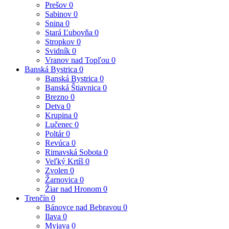
Prešov
0
Sabinov
0
Snina
0
Stará Ľubovňa
0
Stropkov
0
Svidník
0
Vranov nad Topľou
0
Banská Bystrica
0
Banská Bystrica
0
Banská Štiavnica
0
Brezno
0
Detva
0
Krupina
0
Lučenec
0
Poltár
0
Revúca
0
Rimavská Sobota
0
Veľký Krtíš
0
Zvolen
0
Žarnovica
0
Žiar nad Hronom
0
Trenčín
0
Bánovce nad Bebravou
0
Ilava
0
Myjava
0