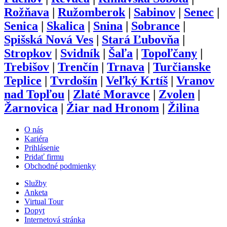
Rožňava
|
Ružomberok
|
Sabinov
|
Senec
|
Senica
|
Skalica
|
Snina
|
Sobrance
|
Spišská Nová Ves
|
Stará Ľubovňa
|
Stropkov
|
Svidník
|
Šaľa
|
Topoľčany
|
Trebišov
|
Trenčín
|
Trnava
|
Turčianske
Teplice
|
Tvrdošín
|
Veľký Krtíš
|
Vranov
nad Topľou
|
Zlaté Moravce
|
Zvolen
|
Žarnovica
|
Žiar nad Hronom
|
Žilina
O nás
Kariéra
Prihlásenie
Pridať firmu
Obchodné podmienky
Služby
Anketa
Virtual Tour
Dopyt
Internetová stránka