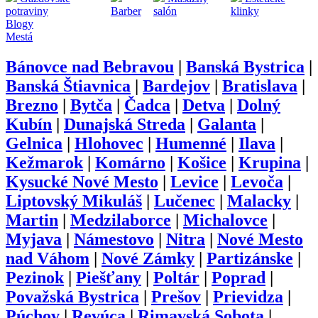
potraviny
Barber
salón
klinky
Blogy
Mestá
Bánovce nad Bebravou
|
Banská Bystrica
|
Banská Štiavnica
|
Bardejov
|
Bratislava
|
Brezno
|
Bytča
|
Čadca
|
Detva
|
Dolný
Kubín
|
Dunajská Streda
|
Galanta
|
Gelnica
|
Hlohovec
|
Humenné
|
Ilava
|
Kežmarok
|
Komárno
|
Košice
|
Krupina
|
Kysucké Nové Mesto
|
Levice
|
Levoča
|
Liptovský Mikuláš
|
Lučenec
|
Malacky
|
Martin
|
Medzilaborce
|
Michalovce
|
Myjava
|
Námestovo
|
Nitra
|
Nové Mesto
nad Váhom
|
Nové Zámky
|
Partizánske
|
Pezinok
|
Piešťany
|
Poltár
|
Poprad
|
Považská Bystrica
|
Prešov
|
Prievidza
|
Púchov
|
Revúca
|
Rimavská Sobota
|