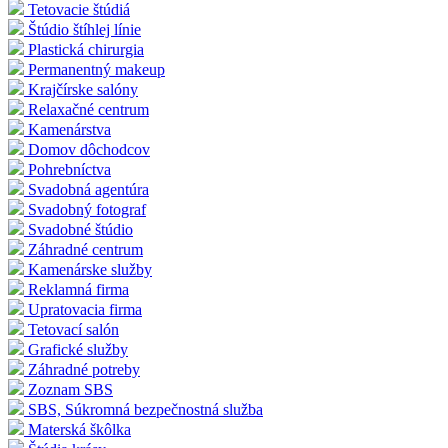
Tetovacie štúdiá
Štúdio štíhlej línie
Plastická chirurgia
Permanentný makeup
Krajčírske salóny
Relaxačné centrum
Kamenárstva
Domov dôchodcov
Pohrebníctva
Svadobná agentúra
Svadobný fotograf
Svadobné štúdio
Záhradné centrum
Kamenárske služby
Reklamná firma
Upratovacia firma
Tetovací salón
Grafické služby
Záhradné potreby
Zoznam SBS
SBS, Súkromná bezpečnostná služba
Materská škôlka