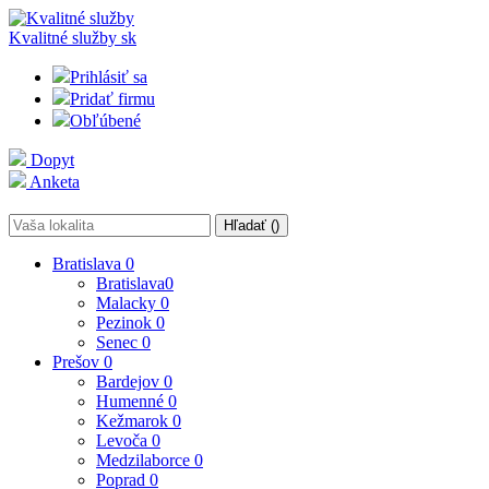
Kvalitné služby
sk
Prihlásiť sa
Pridať firmu
Obľúbené
Dopyt
Anketa
Hľadať (
)
Bratislava
0
Bratislava
0
Malacky
0
Pezinok
0
Senec
0
Prešov
0
Bardejov
0
Humenné
0
Kežmarok
0
Levoča
0
Medzilaborce
0
Poprad
0