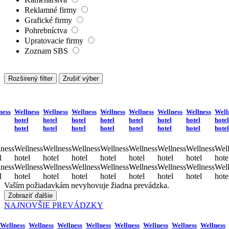
Reklamné firmy
Grafické firmy
Pohrebníctva
Upratovacie firmy
Zoznam SBS
Rozširený filter
Zrušiť výber
ness
Wellness
Wellness
Wellness
Wellness
Wellness
Wellness
Wellness
Well
hotel
hotel
hotel
hotel
hotel
hotel
hotel
hotel
hotel
hotel
hotel
hotel
hotel
hotel
hotel
hotel
ness
Wellness
Wellness
Wellness
Wellness
Wellness
Wellness
Wellness
Well
l
hotel
hotel
hotel
hotel
hotel
hotel
hotel
hote
ness
Wellness
Wellness
Wellness
Wellness
Wellness
Wellness
Wellness
Well
l
hotel
hotel
hotel
hotel
hotel
hotel
hotel
hote
Vaším požiadavkám nevyhovuje žiadna prevádzka.
Zobraziť ďalšie
NAJNOVŠIE PREVÁDZKY
Wellness
Wellness
Wellness
Wellness
Wellness
Wellness
Wellness
Wellness