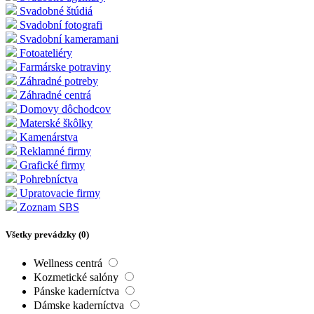
Svadobné štúdiá
Svadobní fotografi
Svadobní kameramani
Fotoateliéry
Farmárske potraviny
Záhradné potreby
Záhradné centrá
Domovy dôchodcov
Materské škôlky
Kamenárstva
Reklamné firmy
Grafické firmy
Pohrebníctva
Upratovacie firmy
Zoznam SBS
Všetky prevádzky (
0
)
Wellness centrá
Kozmetické salóny
Pánske kaderníctva
Dámske kaderníctva