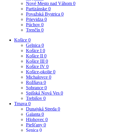
Nové Mesto nad Váhom
0
Partizánske
0
Považská Bystrica
0
Prievidza
0
Púchov
0
Trenčín
0
Košice
0
Gelnica
0
Košice I
0
Košice II
0
Košice III
0
Košice IV
0
Košice-okolie
0
Michalovce
0
Rožňava
0
Sobrance
0
Spišská Nová Ves
0
Trebišov
0
Trnava
0
Dunajská Streda
0
Galanta
0
Hlohovec
0
Piešťany
0
Senica
0