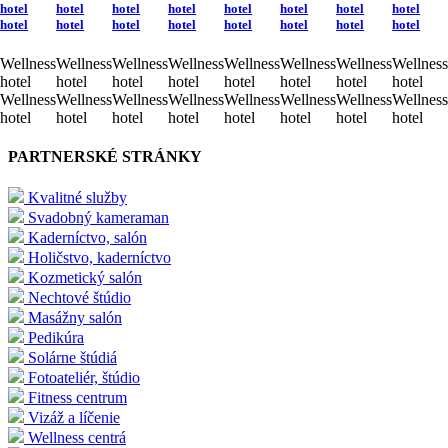
hotel
hotel
hotel
hotel
hotel
hotel
hotel
hotel
hotel
hotel
hotel
hotel
hotel
hotel
hotel
hotel
Wellness
Wellness
Wellness
Wellness
Wellness
Wellness
Wellness
Wellness
hotel
hotel
hotel
hotel
hotel
hotel
hotel
hotel
Wellness
Wellness
Wellness
Wellness
Wellness
Wellness
Wellness
Wellness
hotel
hotel
hotel
hotel
hotel
hotel
hotel
hotel
PARTNERSKÉ STRÁNKY
Kvalitné služby
Svadobný kameraman
Kaderníctvo, salón
Holičstvo, kaderníctvo
Kozmetický salón
Nechtové štúdio
Masážny salón
Pedikúra
Solárne štúdiá
Fotoateliér, štúdio
Fitness centrum
Vizáž a líčenie
Wellness centrá