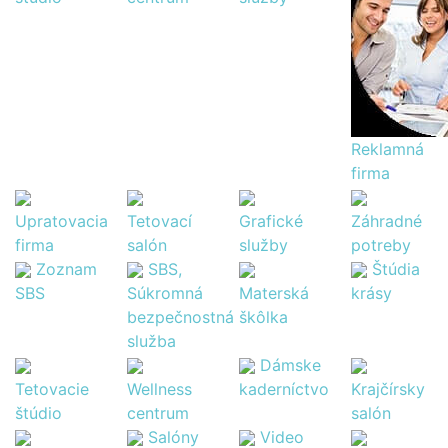
Reklamná
firma
Upratovacia
Tetovací
Grafické
Záhradné
firma
salón
služby
potreby
Zoznam
SBS,
Štúdia
SBS
Súkromná
Materská
krásy
bezpečnostná
škôlka
služba
Dámske
Tetovacie
Wellness
kaderníctvo
Krajčírsky
štúdio
centrum
salón
Salóny
Video