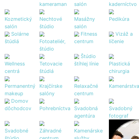
kameraman
salón
kaderníctvo
Kozmetický
Nechtové
Masážny
Pedikúra
salón
štúdio
salón
Solárne
Fitness
Vizáž a
štúdiá
Fotoateliér,
centrum
líčenie
štúdio
Štúdio
Wellness
Tetovacie
štíhlej línie
Plastická
centrá
štúdiá
chirurgia
Permanentný
Krajčírske
Relaxačné
Kamenárstv
makeup
salóny
centrum
Domov
dôchodcov
Pohrebníctva
Svadobná
Svadobný
agentúra
fotograf
Svadobné
Záhradné
Kamenárske
štúdio
centrum
služby