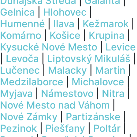
Dunajská Streda
|
Galanta
|
Gelnica
|
Hlohovec
|
Humenné
|
Ilava
|
Kežmarok
|
Komárno
|
Košice
|
Krupina
|
Kysucké Nové Mesto
|
Levice
|
Levoča
|
Liptovský Mikuláš
|
Lučenec
|
Malacky
|
Martin
|
Medzilaborce
|
Michalovce
|
Myjava
|
Námestovo
|
Nitra
|
Nové Mesto nad Váhom
|
Nové Zámky
|
Partizánske
|
Pezinok
|
Piešťany
|
Poltár
|