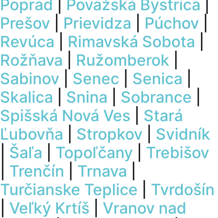
Poprad
|
Považská Bystrica
|
Prešov
|
Prievidza
|
Púchov
|
Revúca
|
Rimavská Sobota
|
Rožňava
|
Ružomberok
|
Sabinov
|
Senec
|
Senica
|
Skalica
|
Snina
|
Sobrance
|
Spišská Nová Ves
|
Stará
Ľubovňa
|
Stropkov
|
Svidník
|
Šaľa
|
Topoľčany
|
Trebišov
|
Trenčín
|
Trnava
|
Turčianske Teplice
|
Tvrdošín
|
Veľký Krtíš
|
Vranov nad