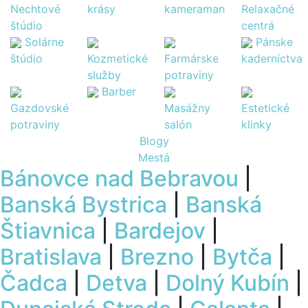
Nechtové
krásy
kameraman
Relaxačné
štúdio
centrá
Solárne
Pánske
štúdio
Kozmetické
Farmárske
kaderníctva
služby
potraviny
Barber
Gazdovské
Masážny
Estetické
potraviny
salón
klinky
Blogy
Mestá
Bánovce nad Bebravou
|
Banská Bystrica
|
Banská
Štiavnica
|
Bardejov
|
Bratislava
|
Brezno
|
Bytča
|
Čadca
|
Detva
|
Dolný Kubín
|