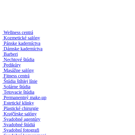
Zatvoriť mapu
Wellness centrá
Kozmetické salóny
Pánske kaderníctva
Dámske kaderníctva
Barberi
Nechtové štúdia
Pedikúry
Masážne salóny
Fitness centrá
Štúdia štíhlej línie
Solárne štúdia
Tetovacie štúdia
Permanentný make-up
Estetické klinky
Plastické chirurgie
Krajčírske salóny
Svadobné agentúry