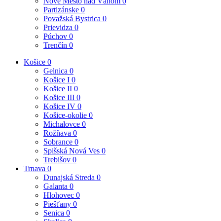
Nové Mesto nad Váhom
0
Partizánske
0
Považská Bystrica
0
Prievidza
0
Púchov
0
Trenčín
0
Košice
0
Gelnica
0
Košice I
0
Košice II
0
Košice III
0
Košice IV
0
Košice-okolie
0
Michalovce
0
Rožňava
0
Sobrance
0
Spišská Nová Ves
0
Trebišov
0
Trnava
0
Dunajská Streda
0
Galanta
0
Hlohovec
0
Piešťany
0
Senica
0