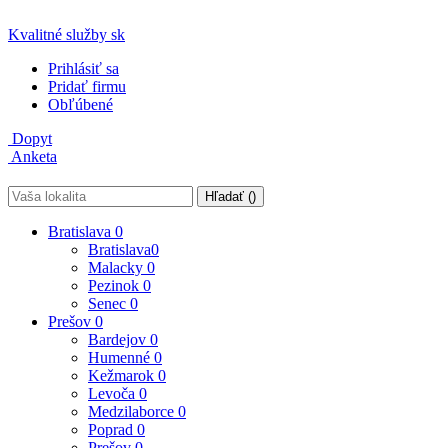
Kvalitné služby
sk
Prihlásiť sa
Pridať firmu
Obľúbené
Dopyt
Anketa
Hľadať (
)
Bratislava
0
Bratislava
0
Malacky
0
Pezinok
0
Senec
0
Prešov
0
Bardejov
0
Humenné
0
Kežmarok
0
Levoča
0
Medzilaborce
0
Poprad
0