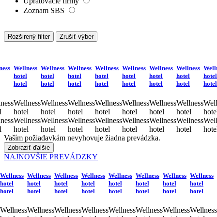
Reklamné firmy
Grafické firmy
Pohrebníctva
Upratovacie firmy
Zoznam SBS
Rozširený filter
Zrušiť výber
ness
Wellness
Wellness
Wellness
Wellness
Wellness
Wellness
Wellness
Well
hotel
hotel
hotel
hotel
hotel
hotel
hotel
hotel
hotel
hotel
hotel
hotel
hotel
hotel
hotel
hotel
ness
Wellness
Wellness
Wellness
Wellness
Wellness
Wellness
Wellness
Well
l
hotel
hotel
hotel
hotel
hotel
hotel
hotel
hote
ness
Wellness
Wellness
Wellness
Wellness
Wellness
Wellness
Wellness
Well
l
hotel
hotel
hotel
hotel
hotel
hotel
hotel
hote
Vaším požiadavkám nevyhovuje žiadna prevádzka.
Zobraziť ďalšie
NAJNOVŠIE PREVÁDZKY
Wellness
Wellness
Wellness
Wellness
Wellness
Wellness
Wellness
Wellness