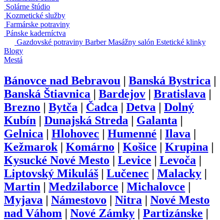
Tetovacie štúdio
Wellness centrum
Dámske kaderníctvo
Krajčírsky salón
Nechtové štúdio
Salóny krásy
Video kameraman
Relaxačné centrá
Solárne štúdio
Kozmetické služby
Farmárske potraviny
Pánske kaderníctva
Gazdovské
Masážny
Estetické
potraviny
Barber
salón
klinky
Blogy
Mestá
Bánovce nad Bebravou
|
Banská Bystrica
|
Banská Štiavnica
|
Bardejov
|
Bratislava
|
Brezno
|
Bytča
|
Čadca
|
Detva
|
Dolný
Kubín
|
Dunajská Streda
|
Galanta
|