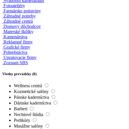
Svadobné štúdiá
Svadobní fotografi
Svadobní kameramani
Fotoateliéry
Farmárske potraviny
Záhradné potreby
Záhradné centrá
Domovy dôchodcov
Materské škôlky
Kamenárstva
Reklamné firmy
Grafické firmy
Pohrebníctva
Upratovacie firmy
Zoznam SBS
Všetky prevádzky (
0
)
Wellness centrá
Kozmetické salóny
Pánske kaderníctva
Dámske kaderníctva