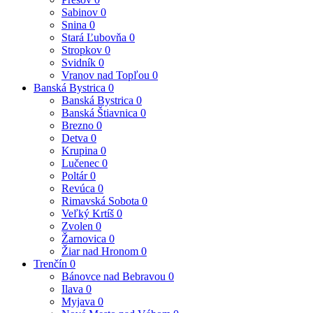
Prešov
0
Sabinov
0
Snina
0
Stará Ľubovňa
0
Stropkov
0
Svidník
0
Vranov nad Topľou
0
Banská Bystrica
0
Banská Bystrica
0
Banská Štiavnica
0
Brezno
0
Detva
0
Krupina
0
Lučenec
0
Poltár
0
Revúca
0
Rimavská Sobota
0
Veľký Krtíš
0
Zvolen
0
Žarnovica
0
Žiar nad Hronom
0
Trenčín
0
Bánovce nad Bebravou
0
Ilava
0
Myjava
0