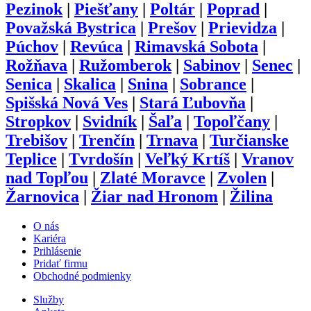
Gelnica
|
Hlohovec
|
Humenné
|
Ilava
|
Kežmarok
|
Komárno
|
Košice
|
Krupina
|
Kysucké Nové Mesto
|
Levice
|
Levoča
|
Liptovský Mikuláš
|
Lučenec
|
Malacky
|
Martin
|
Medzilaborce
|
Michalovce
|
Myjava
|
Námestovo
|
Nitra
|
Nové Mesto
nad Váhom
|
Nové Zámky
|
Partizánske
|
Pezinok
|
Piešťany
|
Poltár
|
Poprad
|
Považská Bystrica
|
Prešov
|
Prievidza
|
Púchov
|
Revúca
|
Rimavská Sobota
|
Rožňava
|
Ružomberok
|
Sabinov
|
Senec
|
Senica
|
Skalica
|
Snina
|
Sobrance
|
Spišská Nová Ves
|
Stará Ľubovňa
|
Stropkov
|
Svidník
|
Šaľa
|
Topoľčany
|
Trebišov
|
Trenčín
|
Trnava
|
Turčianske
Teplice
|
Tvrdošín
|
Veľký Krtíš
|
Vranov
nad Topľou
|
Zlaté Moravce
|
Zvolen
|