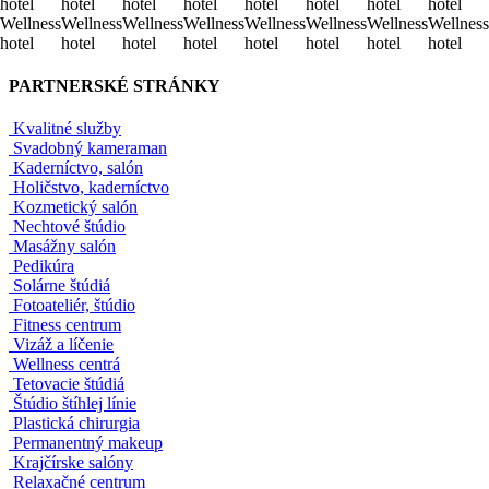
hotel
hotel
hotel
hotel
hotel
hotel
hotel
hotel
hotel
hotel
hotel
hotel
hotel
hotel
hotel
hotel
Wellness
Wellness
Wellness
Wellness
Wellness
Wellness
Wellness
Wellness
hotel
hotel
hotel
hotel
hotel
hotel
hotel
hotel
Wellness
Wellness
Wellness
Wellness
Wellness
Wellness
Wellness
Wellness
hotel
hotel
hotel
hotel
hotel
hotel
hotel
hotel
PARTNERSKÉ STRÁNKY
Kvalitné služby
Svadobný kameraman
Kaderníctvo, salón
Holičstvo, kaderníctvo
Kozmetický salón
Nechtové štúdio
Masážny salón
Pedikúra
Solárne štúdiá
Fotoateliér, štúdio
Fitness centrum
Vizáž a líčenie
Wellness centrá