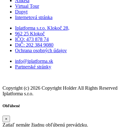
Žarnovica
|
Žiar nad Hronom
|
Žilina
O nás
Kariéra
Prihlásenie
Pridať firmu
Obchodné podmienky
Služby
Anketa
Virtual Tour
Dopyt
Internetová stránka
Iplatforma s.r.o. Klokoč 28,
962 25 Klokoč
IČO: 473 878 74
DiČ: 202 384 9080
Ochrana osobných údajov
info@iplatforma.sk
Partnerské stránky