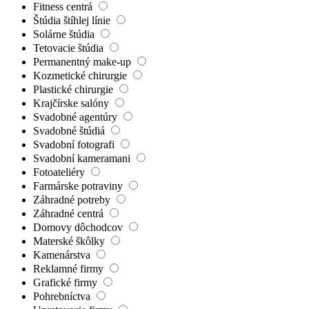
Barberi
Nechtové štúdia
Pedikúry
Masážne salóny
Fitness centrá
Štúdia štíhlej línie
Solárne štúdia
Tetovacie štúdia
Permanentný make-up
Kozmetické chirurgie
Plastické chirurgie
Krajčírske salóny
Svadobné agentúry
Svadobné štúdiá
Svadobní fotografi
Svadobní kameramani
Fotoateliéry
Farmárske potraviny
Záhradné potreby
Záhradné centrá
Domovy dôchodcov
Materské škôlky
Kamenárstva