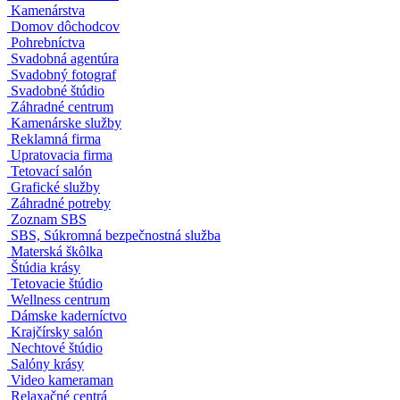
Tetovacie štúdiá
Štúdio štíhlej línie
Plastická chirurgia
Permanentný makeup
Krajčírske salóny
Relaxačné centrum
Kamenárstva
Domov dôchodcov
Pohrebníctva
Svadobná agentúra
Svadobný fotograf
Svadobné štúdio
Záhradné centrum
Kamenárske služby
Reklamná firma
Upratovacia firma
Tetovací salón
Grafické služby
Záhradné potreby
Zoznam SBS
SBS, Súkromná bezpečnostná služba
Materská škôlka
Štúdia krásy