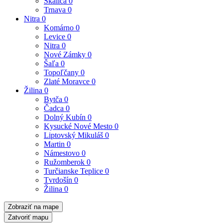
Skalica
0
Trnava
0
Nitra
0
Komárno
0
Levice
0
Nitra
0
Nové Zámky
0
Šaľa
0
Topoľčany
0
Zlaté Moravce
0
Žilina
0
Bytča
0
Čadca
0
Dolný Kubín
0
Kysucké Nové Mesto
0
Liptovský Mikuláš
0
Martin
0
Námestovo
0
Ružomberok
0
Turčianske Teplice
0
Tvrdošín
0
Žilina
0
Zobraziť na mape