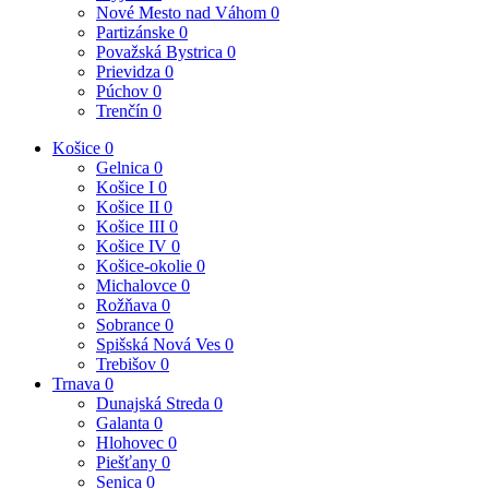
Nové Mesto nad Váhom
0
Partizánske
0
Považská Bystrica
0
Prievidza
0
Púchov
0
Trenčín
0
Košice
0
Gelnica
0
Košice I
0
Košice II
0
Košice III
0
Košice IV
0
Košice-okolie
0
Michalovce
0
Rožňava
0
Sobrance
0
Spišská Nová Ves
0
Trebišov
0
Trnava
0
Dunajská Streda
0
Galanta
0
Hlohovec
0
Piešťany
0
Senica
0