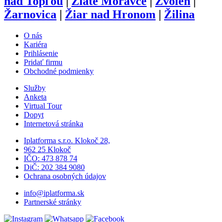
nad Topľou
|
Zlaté Moravce
|
Zvolen
|
Žarnovica
|
Žiar nad Hronom
|
Žilina
O nás
Kariéra
Prihlásenie
Pridať firmu
Obchodné podmienky
Služby
Anketa
Virtual Tour
Dopyt
Internetová stránka
Iplatforma s.r.o. Klokoč 28,
962 25 Klokoč
IČO: 473 878 74
DiČ: 202 384 9080
Ochrana osobných údajov
info@iplatforma.sk
Partnerské stránky