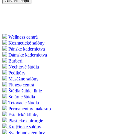
Zatvoriť mapu
Wellness centrá
Kozmetické salóny
Pánske kaderníctva
Dámske kaderníctva
Barberi
Nechtové štúdia
Pedikúry
Masážne salóny
Fitness centrá
Štúdia štíhlej línie
Solárne štúdia
Tetovacie štúdia
Permanentný make-up
Estetické klinky
Plastické chirurgie
Krajčírske salóny
Svadobné agentúry