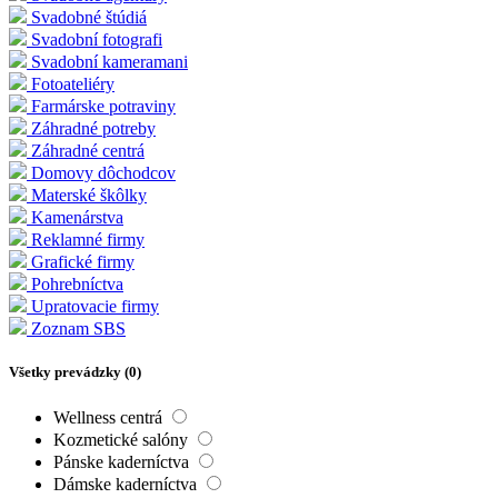
Svadobné štúdiá
Svadobní fotografi
Svadobní kameramani
Fotoateliéry
Farmárske potraviny
Záhradné potreby
Záhradné centrá
Domovy dôchodcov
Materské škôlky
Kamenárstva
Reklamné firmy
Grafické firmy
Pohrebníctva
Upratovacie firmy
Zoznam SBS
Všetky prevádzky (
0
)
Wellness centrá
Kozmetické salóny
Pánske kaderníctva
Dámske kaderníctva