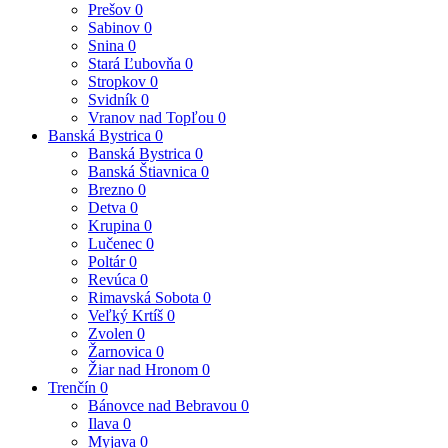
Prešov
0
Sabinov
0
Snina
0
Stará Ľubovňa
0
Stropkov
0
Svidník
0
Vranov nad Topľou
0
Banská Bystrica
0
Banská Bystrica
0
Banská Štiavnica
0
Brezno
0
Detva
0
Krupina
0
Lučenec
0
Poltár
0
Revúca
0
Rimavská Sobota
0
Veľký Krtíš
0
Zvolen
0
Žarnovica
0
Žiar nad Hronom
0
Trenčín
0
Bánovce nad Bebravou
0
Ilava
0
Myjava
0