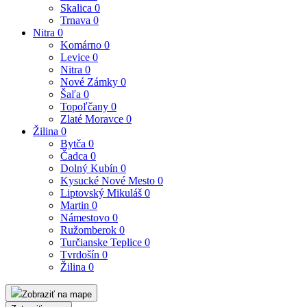
Skalica
0
Trnava
0
Nitra
0
Komárno
0
Levice
0
Nitra
0
Nové Zámky
0
Šaľa
0
Topoľčany
0
Zlaté Moravce
0
Žilina
0
Bytča
0
Čadca
0
Dolný Kubín
0
Kysucké Nové Mesto
0
Liptovský Mikuláš
0
Martin
0
Námestovo
0
Ružomberok
0
Turčianske Teplice
0
Tvrdošín
0
Žilina
0
Zobraziť na mape