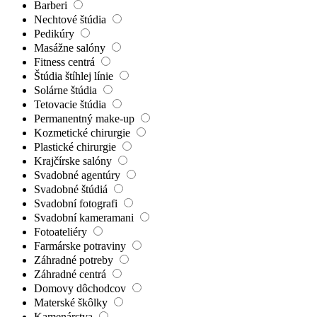
Barberi
Nechtové štúdia
Pedikúry
Masážne salóny
Fitness centrá
Štúdia štíhlej línie
Solárne štúdia
Tetovacie štúdia
Permanentný make-up
Kozmetické chirurgie
Plastické chirurgie
Krajčírske salóny
Svadobné agentúry
Svadobné štúdiá
Svadobní fotografi
Svadobní kameramani
Fotoateliéry
Farmárske potraviny
Záhradné potreby
Záhradné centrá
Domovy dôchodcov
Materské škôlky
Kamenárstva