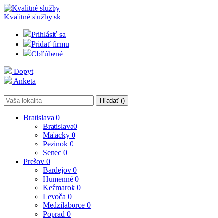
Kvalitné služby
sk
Prihlásiť sa
Pridať firmu
Obľúbené
Dopyt
Anketa
Hľadať (
)
Bratislava
0
Bratislava
0
Malacky
0
Pezinok
0
Senec
0
Prešov
0
Bardejov
0
Humenné
0
Kežmarok
0
Levoča
0
Medzilaborce
0
Poprad
0