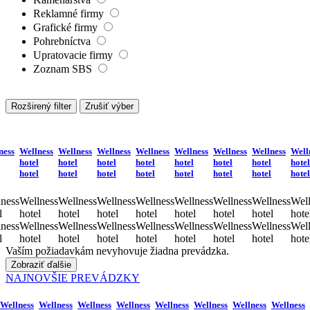
Reklamné firmy
Grafické firmy
Pohrebníctva
Upratovacie firmy
Zoznam SBS
Rozširený filter
Zrušiť výber
ness
Wellness
Wellness
Wellness
Wellness
Wellness
Wellness
Wellness
Well
hotel
hotel
hotel
hotel
hotel
hotel
hotel
hotel
hotel
hotel
hotel
hotel
hotel
hotel
hotel
hotel
ness
Wellness
Wellness
Wellness
Wellness
Wellness
Wellness
Wellness
Well
l
hotel
hotel
hotel
hotel
hotel
hotel
hotel
hote
ness
Wellness
Wellness
Wellness
Wellness
Wellness
Wellness
Wellness
Well
l
hotel
hotel
hotel
hotel
hotel
hotel
hotel
hote
Vaším požiadavkám nevyhovuje žiadna prevádzka.
Zobraziť ďalšie
NAJNOVŠIE PREVÁDZKY
Wellness
Wellness
Wellness
Wellness
Wellness
Wellness
Wellness
Wellness