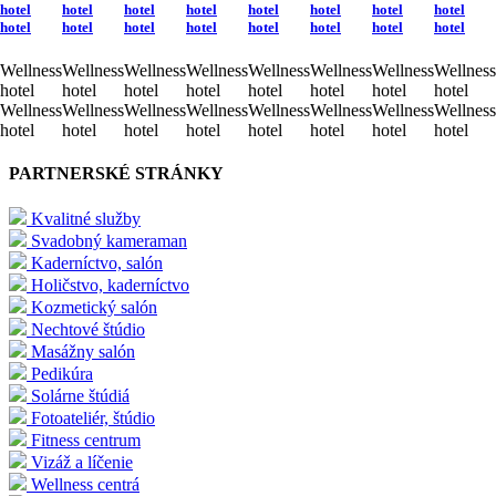
hotel
hotel
hotel
hotel
hotel
hotel
hotel
hotel
hotel
hotel
hotel
hotel
hotel
hotel
hotel
hotel
Wellness
Wellness
Wellness
Wellness
Wellness
Wellness
Wellness
Wellness
hotel
hotel
hotel
hotel
hotel
hotel
hotel
hotel
Wellness
Wellness
Wellness
Wellness
Wellness
Wellness
Wellness
Wellness
hotel
hotel
hotel
hotel
hotel
hotel
hotel
hotel
PARTNERSKÉ STRÁNKY
Kvalitné služby
Svadobný kameraman
Kaderníctvo, salón
Holičstvo, kaderníctvo
Kozmetický salón
Nechtové štúdio
Masážny salón
Pedikúra
Solárne štúdiá
Fotoateliér, štúdio
Fitness centrum
Vizáž a líčenie
Wellness centrá