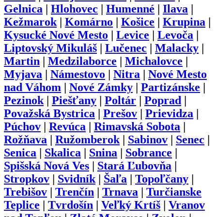
Gelnica
|
Hlohovec
|
Humenné
|
Ilava
|
Kežmarok
|
Komárno
|
Košice
|
Krupina
|
Kysucké Nové Mesto
|
Levice
|
Levoča
|
Liptovský Mikuláš
|
Lučenec
|
Malacky
|
Martin
|
Medzilaborce
|
Michalovce
|
Myjava
|
Námestovo
|
Nitra
|
Nové Mesto
nad Váhom
|
Nové Zámky
|
Partizánske
|
Pezinok
|
Piešťany
|
Poltár
|
Poprad
|
Považská Bystrica
|
Prešov
|
Prievidza
|
Púchov
|
Revúca
|
Rimavská Sobota
|
Rožňava
|
Ružomberok
|
Sabinov
|
Senec
|
Senica
|
Skalica
|
Snina
|
Sobrance
|
Spišská Nová Ves
|
Stará Ľubovňa
|
Stropkov
|
Svidník
|
Šaľa
|
Topoľčany
|
Trebišov
|
Trenčín
|
Trnava
|
Turčianske
Teplice
|
Tvrdošín
|
Veľký Krtíš
|
Vranov