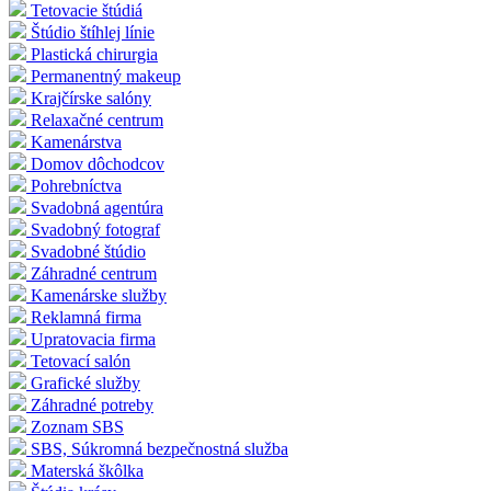
Tetovacie štúdiá
Štúdio štíhlej línie
Plastická chirurgia
Permanentný makeup
Krajčírske salóny
Relaxačné centrum
Kamenárstva
Domov dôchodcov
Pohrebníctva
Svadobná agentúra
Svadobný fotograf
Svadobné štúdio
Záhradné centrum
Kamenárske služby
Reklamná firma
Upratovacia firma
Tetovací salón
Grafické služby
Záhradné potreby
Zoznam SBS
SBS, Súkromná bezpečnostná služba
Materská škôlka