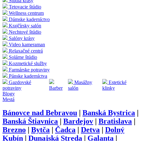
Štúdia krásy
Tetovacie štúdio
Wellness centrum
Dámske kaderníctvo
Krajčírsky salón
Nechtové štúdio
Salóny krásy
Video kameraman
Relaxačné centrá
Solárne štúdio
Kozmetické služby
Farmárske potraviny
Pánske kaderníctva
Gazdovské
Masážny
Estetické
potraviny
Barber
salón
klinky
Blogy
Mestá
Bánovce nad Bebravou
|
Banská Bystrica
|
Banská Štiavnica
|
Bardejov
|
Bratislava
|
Brezno
|
Bytča
|
Čadca
|
Detva
|
Dolný
Kubín
|
Dunajská Streda
|
Galanta
|