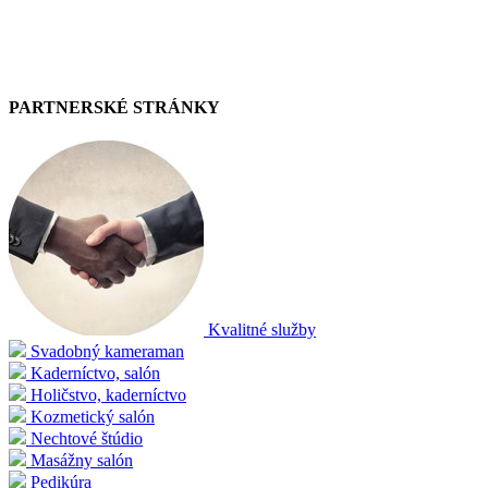
PARTNERSKÉ STRÁNKY
Kvalitné služby
Svadobný kameraman
Kaderníctvo, salón
Holičstvo, kaderníctvo
Kozmetický salón
Nechtové štúdio
Masážny salón
Pedikúra