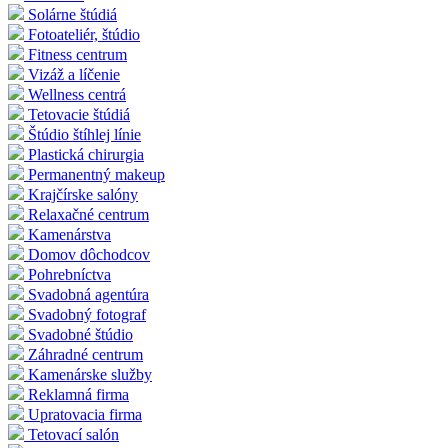
Solárne štúdiá
Fotoateliér, štúdio
Fitness centrum
Vizáž a líčenie
Wellness centrá
Tetovacie štúdiá
Štúdio štíhlej línie
Plastická chirurgia
Permanentný makeup
Krajčírske salóny
Relaxačné centrum
Kamenárstva
Domov dôchodcov
Pohrebníctva
Svadobná agentúra
Svadobný fotograf
Svadobné štúdio
Záhradné centrum
Kamenárske služby
Reklamná firma
Upratovacia firma
Tetovací salón