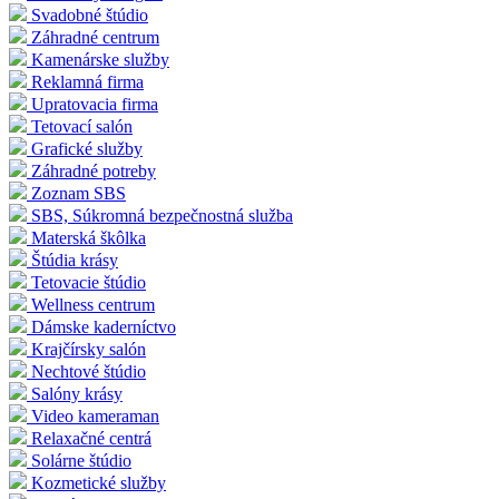
Svadobné štúdio
Záhradné centrum
Kamenárske služby
Reklamná firma
Upratovacia firma
Tetovací salón
Grafické služby
Záhradné potreby
Zoznam SBS
SBS, Súkromná bezpečnostná služba
Materská škôlka
Štúdia krásy
Tetovacie štúdio
Wellness centrum
Dámske kaderníctvo
Krajčírsky salón
Nechtové štúdio
Salóny krásy
Video kameraman
Relaxačné centrá
Solárne štúdio
Kozmetické služby