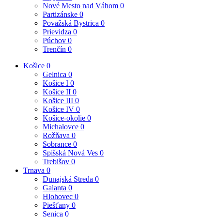
Nové Mesto nad Váhom
0
Partizánske
0
Považská Bystrica
0
Prievidza
0
Púchov
0
Trenčín
0
Košice
0
Gelnica
0
Košice I
0
Košice II
0
Košice III
0
Košice IV
0
Košice-okolie
0
Michalovce
0
Rožňava
0
Sobrance
0
Spišská Nová Ves
0
Trebišov
0
Trnava
0
Dunajská Streda
0
Galanta
0
Hlohovec
0
Piešťany
0
Senica
0