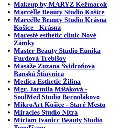
Makeup by MARYZ Kežmarok
Marcélle Beauty Studio Košice
Marcélle Beauty Studio Krásna
Košice - Krásna
Maresté esthetic clinic Nové
Zámky
Master Beauty Studio Eunika
Furdová Trebišov
Masáže Zuzana Švidroňová
Banská Štiavnica
Medica Esthetic Žilina
Mgr. Jarmila Mišáková -
SoulMed Studio Bernolákovo
MikroArt Košice - Staré Mesto
Miracles Studio Nitra
Miriam Ivanicc Beauty Studio
Topoľčany