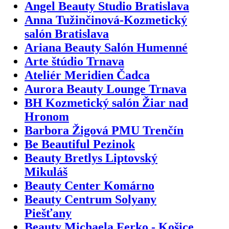
Angel Beauty Studio Bratislava
Anna Tužinčinová-Kozmetický
salón Bratislava
Ariana Beauty Salón Humenné
Arte štúdio Trnava
Ateliér Meridien Čadca
Aurora Beauty Lounge Trnava
BH Kozmetický salón Žiar nad
Hronom
Barbora Žigová PMU Trenčín
Be Beautiful Pezinok
Beauty Bretlys Liptovský
Mikuláš
Beauty Center Komárno
Beauty Centrum Solyany
Piešťany
Beauty Michaela Ferko - Košice