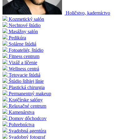
Holičstvo, kaderníctvo
Kozmetický salón
Nechtové štúdio
Masážny salón
Pedikúra
Solárne štúdiá
Fotoateliér, štúdio
Fitness centrum
Vizáž a líčenie
Wellness centrá
Tetovacie štúdiá
Štúdio štíhlej línie
Plastická chirurgia
Permanentný makeup
Krajčírske salóny
Relaxačné centrum
Kamenárstva
Domov dôchodcov
Pohrebníctva
Svadobná agentúra
Svadobný fotograf