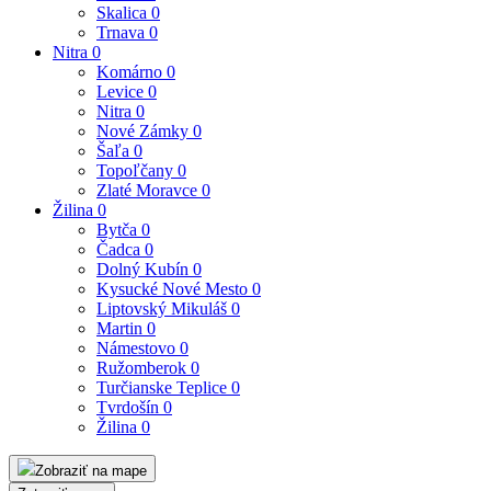
Skalica
0
Trnava
0
Nitra
0
Komárno
0
Levice
0
Nitra
0
Nové Zámky
0
Šaľa
0
Topoľčany
0
Zlaté Moravce
0
Žilina
0
Bytča
0
Čadca
0
Dolný Kubín
0
Kysucké Nové Mesto
0
Liptovský Mikuláš
0
Martin
0
Námestovo
0
Ružomberok
0
Turčianske Teplice
0
Tvrdošín
0
Žilina
0
Zobraziť na mape