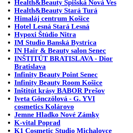
Health&Beauty Spišská Nová Ves
Health&Beauty Stará Turá
Himaláj centrum Košice
Hotel Lesná Stará Lesná
Hypoxi Štúdio Nitra
IM Studio Banská Bystrica
IN Hair & Beauty salon Senec
INŠTITÚT BRATISLAVA - Dior
Bratislava
Infinity Beauty Point Senec
Infinity Beauty Room Košice
Inštitút krásy BABOR Prešov
Iveta Gönczölová - G. YVI
cosmetics Kolárovo
Jemne Hladko Nové Zámky
K-vital Poprad
K1 Cosmetic Studio Michalovce