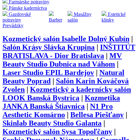
Farmárske potraviny
Pánske kaderníctva
Gazdovské
Masážny
Estetické
potraviny
Barber
salón
klinky
Prevádzky
Kozmetický salón Isabelle Dolný Kubín
|
Salón Krásy Slávka Krupina
|
INŠTITÚT
BRATISLAVA - Dior Bratislava
|
MV
Beauty Studio Dubnica nad Váhom
|
Laser Studio EPIL Bardejov
|
Natural
Beauty Poprad
|
Salón Karin Kováčová
Zvolen
|
Kozmetický a kadernícky salón
LOOK Banská Bystrica
|
Kozmetika
JANKA Banská Štiavnica
|
N1 Pro
Aesthetic Komárno
|
Bellesa Piešťany
|
Skinlab Beauty Studio Galanta
|
Kozmetický salón Sysa Topoľčany
|