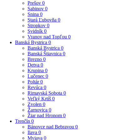
Prešov
0
Sabinov
0
Snina
0
Stará Ľubovňa
0
Stropkov
0
Svidník
0
Vranov nad Topľou
0
Banská Bystrica
0
Banská Bystrica
0
Banská Štiavnica
0
Brezno
0
Detva
0
Krupina
0
Lučenec
0
Poltár
0
Revúca
0
Rimavská Sobota
0
Veľký Krtíš
0
Zvolen
0
Žarnovica
0
Žiar nad Hronom
0
Trenčín
0
Bánovce nad Bebravou
0
Ilava
0
Myjava
0