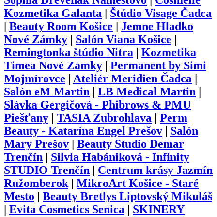
Sophia Drevenak Námestovo
|
Cosmelle
Kozmetika Galanta
|
Štúdio Visage Čadca
|
Beauty Room Košice
|
Jemne Hladko
Nové Zámky
|
Salón Viana Košice
|
Remingtonka štúdio Nitra
|
Kozmetika
Timea Nové Zámky
|
Permanent by Simi
Mojmírovce
|
Ateliér Meridien Čadca
|
Salón eM Martin
|
LB Medical Martin
|
Slávka Gergičová - Phibrows & PMU
Piešťany
|
TASIA Zubrohlava
|
Perm
Beauty - Katarína Engel Prešov
|
Salón
Mary Prešov
|
Beauty Studio Demar
Trenčín
|
Silvia Habániková - Infinity
STUDIO Trenčín
|
Centrum krásy Jazmín
Ružomberok
|
MikroArt Košice - Staré
Mesto
|
Beauty Bretlys Liptovský Mikuláš
|
Evita Cosmetics Senica
|
SKINERY