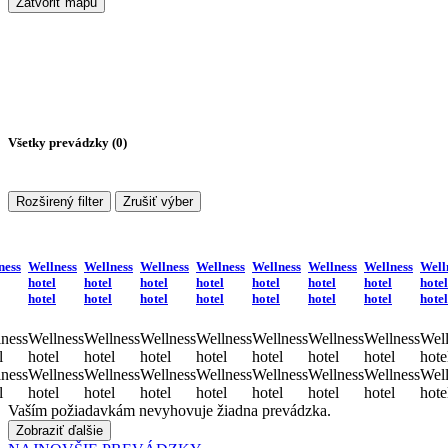
Zatvoriť mapu
Všetky prevádzky (
0
)
Rozširený filter
Zrušiť výber
ness
Wellness
Wellness
Wellness
Wellness
Wellness
Wellness
Wellness
Well
hotel
hotel
hotel
hotel
hotel
hotel
hotel
hotel
hotel
hotel
hotel
hotel
hotel
hotel
hotel
hotel
ness
Wellness
Wellness
Wellness
Wellness
Wellness
Wellness
Wellness
Well
l
hotel
hotel
hotel
hotel
hotel
hotel
hotel
hote
ness
Wellness
Wellness
Wellness
Wellness
Wellness
Wellness
Wellness
Well
l
hotel
hotel
hotel
hotel
hotel
hotel
hotel
hote
Vaším požiadavkám nevyhovuje žiadna prevádzka.
Zobraziť ďalšie