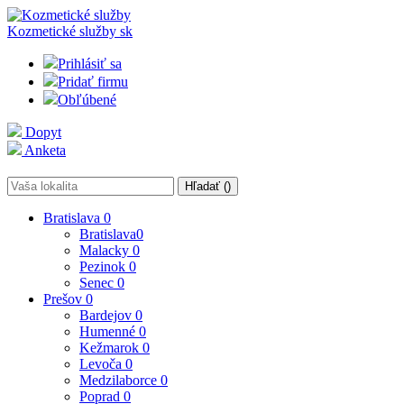
Kozmetické služby
sk
Prihlásiť sa
Pridať firmu
Obľúbené
Dopyt
Anketa
Hľadať (
)
Bratislava
0
Bratislava
0
Malacky
0
Pezinok
0
Senec
0
Prešov
0
Bardejov
0
Humenné
0
Kežmarok
0
Levoča
0
Medzilaborce
0
Poprad
0