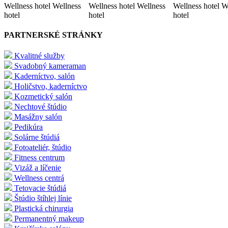
Wellness hotel Wellness
Wellness hotel Wellness
Wellness hotel W
hotel
hotel
hotel
PARTNERSKÉ STRÁNKY
Kvalitné služby
Svadobný kameraman
Kaderníctvo, salón
Holičstvo, kaderníctvo
Kozmetický salón
Nechtové štúdio
Masážny salón
Pedikúra
Solárne štúdiá
Fotoateliér, štúdio
Fitness centrum
Vizáž a líčenie
Wellness centrá
Tetovacie štúdiá
Štúdio štíhlej línie
Plastická chirurgia
Permanentný makeup