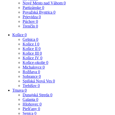
Nové Mesto nad Váhom
0
Partizánske
0
Považská Bystrica
0
Prievidza
0
Púchov
0
Trenčín
0
Košice
0
Gelnica
0
Košice I
0
Košice II
0
Košice III
0
Košice IV
0
Košice-okolie
0
Michalovce
0
Rožňava
0
Sobrance
0
Spišská Nová Ves
0
Trebišov
0
Trnava
0
Dunajská Streda
0
Galanta
0
Hlohovec
0
Piešťany
0
Senica
0