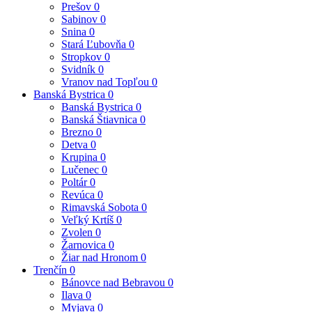
Prešov
0
Sabinov
0
Snina
0
Stará Ľubovňa
0
Stropkov
0
Svidník
0
Vranov nad Topľou
0
Banská Bystrica
0
Banská Bystrica
0
Banská Štiavnica
0
Brezno
0
Detva
0
Krupina
0
Lučenec
0
Poltár
0
Revúca
0
Rimavská Sobota
0
Veľký Krtíš
0
Zvolen
0
Žarnovica
0
Žiar nad Hronom
0
Trenčín
0
Bánovce nad Bebravou
0
Ilava
0
Myjava
0