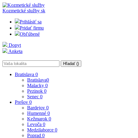
Kozmetické služby
sk
Prihlásiť sa
Pridať firmu
Obľúbené
Dopyt
Anketa
Hľadať (
)
Bratislava
0
Bratislava
0
Malacky
0
Pezinok
0
Senec
0
Prešov
0
Bardejov
0
Humenné
0
Kežmarok
0
Levoča
0
Medzilaborce
0
Poprad
0