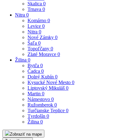
Skalica
0
Trnava
0
Nitra
0
Komárno
0
Levice
0
Nitra
0
Nové Zámky
0
Šaľa
0
Topoľčany
0
Zlaté Moravce
0
Žilina
0
Bytča
0
Čadca
0
Dolný Kubín
0
Kysucké Nové Mesto
0
Liptovský Mikuláš
0
Martin
0
Námestovo
0
Ružomberok
0
Turčianske Teplice
0
Tvrdošín
0
Žilina
0
Zobraziť na mape