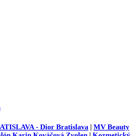
y
TISLAVA - Dior Bratislava
|
MV Beauty
alón Karin Kováčová Zvolen
|
Kozmetický