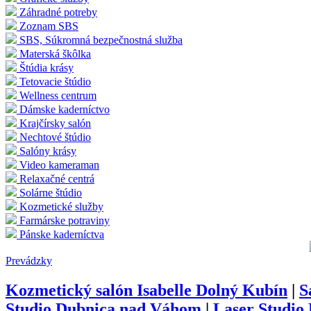
Záhradné potreby
Zoznam SBS
SBS, Súkromná bezpečnostná služba
Materská škôlka
Štúdia krásy
Tetovacie štúdio
Wellness centrum
Dámske kaderníctvo
Krajčírsky salón
Nechtové štúdio
Salóny krásy
Video kameraman
Relaxačné centrá
Solárne štúdio
Kozmetické služby
Farmárske potraviny
Pánske kaderníctva
Prevádzky
Kozmetický salón Isabelle Dolný Kubín
|
S
Studio Dubnica nad Váhom
|
Laser Studio