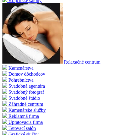
Krajčírske salóny
Relaxačné centrum
Kamenárstva
Domov dôchodcov
Pohrebníctva
Svadobná agentúra
Svadobný fotograf
Svadobné štúdio
Záhradné centrum
Kamenárske služby
Reklamná firma
Upratovacia firma
Tetovací salón
Grafické služby