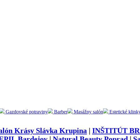
Gazdovské potraviny
Barber
Masážny salón
Estetické klink
alón Krásy Slávka Krupina
|
INŠTITÚT BRA
 EPIL Bardejov
|
Natural Beauty Poprad
|
S