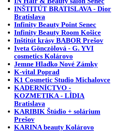
IN Hair & Beauty salon Senec
INŠTITÚT BRATISLAVA - Dior
Bratislava
Infinity Beauty Point Senec
Infinity Beauty Room Košice
Inštitút krásy BABOR Prešov
Iveta Gönczölová - G. YVI
cosmetics Kolárovo
Jemne Hladko Nové Zámky
K-vital Poprad
K1 Cosmetic Studio Michalovce
KADERNÍCTVO -
KOZMETIKA - LÍDIA
Bratislava
KARIBIK Štúdio + solárium
Prešov
KARINA beauty Kolárovo