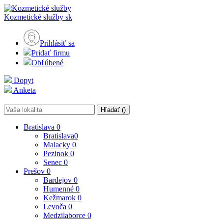
Kozmetické služby
sk
Prihlásiť sa
Pridať firmu
Obľúbené
Dopyt
Anketa
Hľadať (
)
Bratislava
0
Bratislava
0
Malacky
0
Pezinok
0
Senec
0
Prešov
0
Bardejov
0
Humenné
0
Kežmarok
0
Levoča
0
Medzilaborce
0