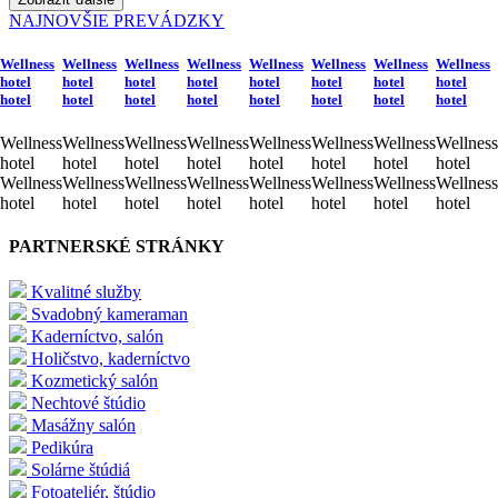
NAJNOVŠIE PREVÁDZKY
Wellness
Wellness
Wellness
Wellness
Wellness
Wellness
Wellness
Wellness
hotel
hotel
hotel
hotel
hotel
hotel
hotel
hotel
hotel
hotel
hotel
hotel
hotel
hotel
hotel
hotel
Wellness
Wellness
Wellness
Wellness
Wellness
Wellness
Wellness
Wellness
hotel
hotel
hotel
hotel
hotel
hotel
hotel
hotel
Wellness
Wellness
Wellness
Wellness
Wellness
Wellness
Wellness
Wellness
hotel
hotel
hotel
hotel
hotel
hotel
hotel
hotel
PARTNERSKÉ STRÁNKY
Kvalitné služby
Svadobný kameraman
Kaderníctvo, salón
Holičstvo, kaderníctvo
Kozmetický salón
Nechtové štúdio
Masážny salón
Pedikúra
Solárne štúdiá
Fotoateliér, štúdio