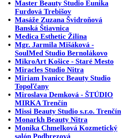
Master Beauty Studio Eunika
Furdová Trebišov
Masáže Zuzana Švidroňová
Banská Štiavnica
Medica Esthetic Žilina
Mgr. Jarmila Mišáková -
SoulMed Studio Bernolákovo
MikroArt Košice - Staré Mesto
Miracles Studio Nitra
Miriam Ivanicc Beauty Studio
Topoľčany
Miroslava Demková - ŠTÚDIO
MIRKA Trenčín
Missi Beauty Studio s.r.o. Trenčín
Monarkh Beauty Nitra
Monika Chmelková Kozmetický
salón Podbrezová