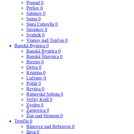
Poprad
0
Prešov
0
Sabinov
0
Snina
0
Stará Ľubovňa
0
Stropkov
0
Svidník
0
Vranov nad Topľou
0
Banská Bystrica
0
Banská Bystrica
0
Banská Štiavnica
0
Brezno
0
Detva
0
Krupina
0
Lučenec
0
Poltár
0
Revúca
0
Rimavská Sobota
0
Veľký Krtíš
0
Zvolen
0
Žarnovica
0
Žiar nad Hronom
0
Trenčín
0
Bánovce nad Bebravou
0
Ilava
0