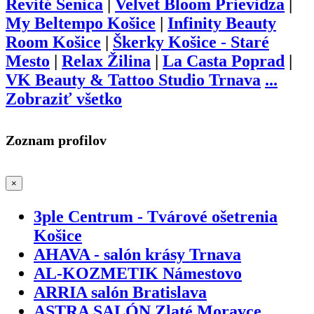
Revité Senica
|
Velvet Bloom Prievidza
|
My Beltempo Košice
|
Infinity Beauty
Room Košice
|
Škerky Košice - Staré
Mesto
|
Relax Žilina
|
La Casta Poprad
|
VK Beauty & Tattoo Studio Trnava
...
Zobraziť všetko
Zoznam profilov
×
3ple Centrum - Tvárové ošetrenia
Košice
AHAVA - salón krásy Trnava
AL-KOZMETIK Námestovo
ARRIA salón Bratislava
ASTRA SALÓN Zlaté Moravce