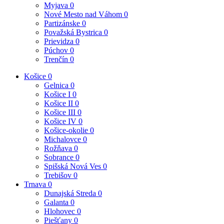
Myjava
0
Nové Mesto nad Váhom
0
Partizánske
0
Považská Bystrica
0
Prievidza
0
Púchov
0
Trenčín
0
Košice
0
Gelnica
0
Košice I
0
Košice II
0
Košice III
0
Košice IV
0
Košice-okolie
0
Michalovce
0
Rožňava
0
Sobrance
0
Spišská Nová Ves
0
Trebišov
0
Trnava
0
Dunajská Streda
0
Galanta
0
Hlohovec
0
Piešťany
0