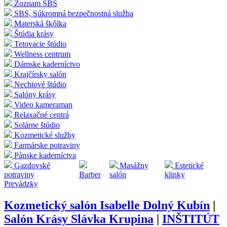
Zoznam SBS
SBS, Súkromná bezpečnostná služba
Materská škôlka
Štúdia krásy
Tetovacie štúdio
Wellness centrum
Dámske kaderníctvo
Krajčírsky salón
Nechtové štúdio
Salóny krásy
Video kameraman
Relaxačné centrá
Solárne štúdio
Kozmetické služby
Farmárske potraviny
Pánske kaderníctva
Gazdovské
Masážny
Estetické
potraviny
Barber
salón
klinky
Prevádzky
Kozmetický salón Isabelle Dolný Kubín
|
Salón Krásy Slávka Krupina
|
INŠTITÚT