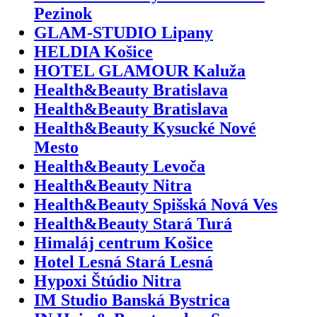
Pezinok
GLAM-STUDIO Lipany
HELDIA Košice
HOTEL GLAMOUR Kaluža
Health&Beauty Bratislava
Health&Beauty Bratislava
Health&Beauty Kysucké Nové
Mesto
Health&Beauty Levoča
Health&Beauty Nitra
Health&Beauty Spišská Nová Ves
Health&Beauty Stará Turá
Himaláj centrum Košice
Hotel Lesná Stará Lesná
Hypoxi Štúdio Nitra
IM Studio Banská Bystrica