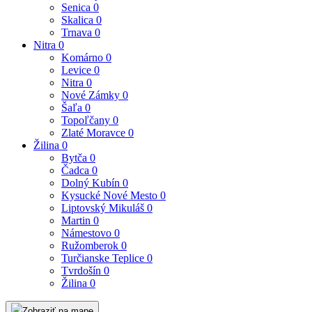
Senica
0
Skalica
0
Trnava
0
Nitra
0
Komárno
0
Levice
0
Nitra
0
Nové Zámky
0
Šaľa
0
Topoľčany
0
Zlaté Moravce
0
Žilina
0
Bytča
0
Čadca
0
Dolný Kubín
0
Kysucké Nové Mesto
0
Liptovský Mikuláš
0
Martin
0
Námestovo
0
Ružomberok
0
Turčianske Teplice
0
Tvrdošín
0
Žilina
0
Zobraziť na mape