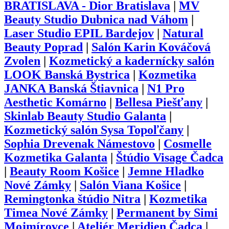
BRATISLAVA - Dior Bratislava
|
MV
Beauty Studio Dubnica nad Váhom
|
Laser Studio EPIL Bardejov
|
Natural
Beauty Poprad
|
Salón Karin Kováčová
Zvolen
|
Kozmetický a kadernícky salón
LOOK Banská Bystrica
|
Kozmetika
JANKA Banská Štiavnica
|
N1 Pro
Aesthetic Komárno
|
Bellesa Piešťany
|
Skinlab Beauty Studio Galanta
|
Kozmetický salón Sysa Topoľčany
|
Sophia Drevenak Námestovo
|
Cosmelle
Kozmetika Galanta
|
Štúdio Visage Čadca
|
Beauty Room Košice
|
Jemne Hladko
Nové Zámky
|
Salón Viana Košice
|
Remingtonka štúdio Nitra
|
Kozmetika
Timea Nové Zámky
|
Permanent by Simi
Mojmírovce
|
Ateliér Meridien Čadca
|