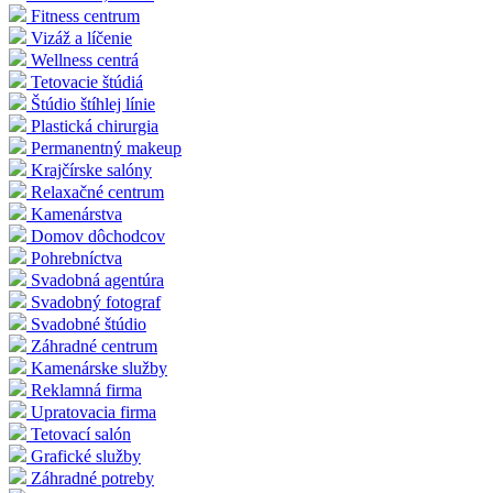
Fitness centrum
Vizáž a líčenie
Wellness centrá
Tetovacie štúdiá
Štúdio štíhlej línie
Plastická chirurgia
Permanentný makeup
Krajčírske salóny
Relaxačné centrum
Kamenárstva
Domov dôchodcov
Pohrebníctva
Svadobná agentúra
Svadobný fotograf
Svadobné štúdio
Záhradné centrum
Kamenárske služby
Reklamná firma
Upratovacia firma
Tetovací salón
Grafické služby
Záhradné potreby