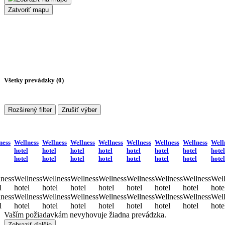
Zatvoriť mapu
Všetky prevádzky (
0
)
Rozširený filter
Zrušiť výber
ness
Wellness
Wellness
Wellness
Wellness
Wellness
Wellness
Wellness
Well
hotel
hotel
hotel
hotel
hotel
hotel
hotel
hotel
hotel
hotel
hotel
hotel
hotel
hotel
hotel
hotel
ness
Wellness
Wellness
Wellness
Wellness
Wellness
Wellness
Wellness
Well
l
hotel
hotel
hotel
hotel
hotel
hotel
hotel
hote
ness
Wellness
Wellness
Wellness
Wellness
Wellness
Wellness
Wellness
Well
l
hotel
hotel
hotel
hotel
hotel
hotel
hotel
hote
Vaším požiadavkám nevyhovuje žiadna prevádzka.
Zobraziť ďalšie