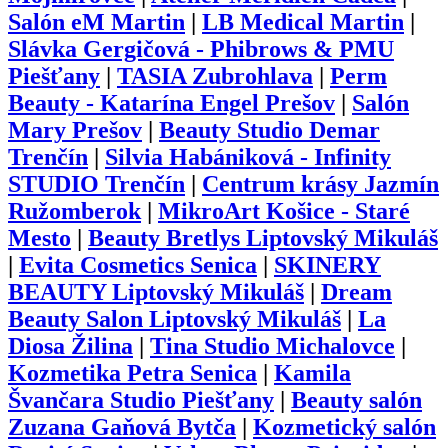
Salón eM Martin
|
LB Medical Martin
|
Slávka Gergičová - Phibrows & PMU
Piešťany
|
TASIA Zubrohlava
|
Perm
Beauty - Katarína Engel Prešov
|
Salón
Mary Prešov
|
Beauty Studio Demar
Trenčín
|
Silvia Habániková - Infinity
STUDIO Trenčín
|
Centrum krásy Jazmín
Ružomberok
|
MikroArt Košice - Staré
Mesto
|
Beauty Bretlys Liptovský Mikuláš
|
Evita Cosmetics Senica
|
SKINERY
BEAUTY Liptovský Mikuláš
|
Dream
Beauty Salon Liptovský Mikuláš
|
La
Diosa Žilina
|
Tina Studio Michalovce
|
Kozmetika Petra Senica
|
Kamila
Švančara Studio Piešťany
|
Beauty salón
Zuzana Gaňová Bytča
|
Kozmetický salón