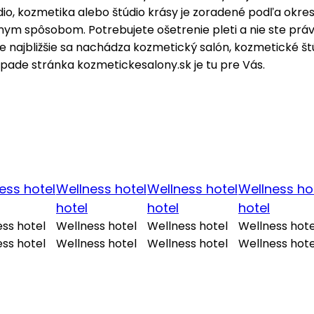
dio, kozmetika alebo štúdio krásy je zoradené podľa okre
nym spôsobom. Potrebujete ošetrenie pleti a nie ste prá
de najbližšie sa nachádza kozmetický salón, kozmetické št
ípade stránka kozmetickesalony.sk je tu pre Vás.
ess hotel
Wellness hotel
Wellness hotel
Wellness ho
hotel
hotel
hotel
ss hotel
Wellness hotel
Wellness hotel
Wellness hote
ss hotel
Wellness hotel
Wellness hotel
Wellness hote