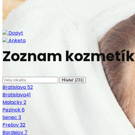
Dopyt
Anketa
Zoznam kozmetík
Hľadať (
231
)
Bratislava
52
Bratislava
41
Malacky
2
Pezinok
6
Senec
3
Prešov
32
Bardejov
7