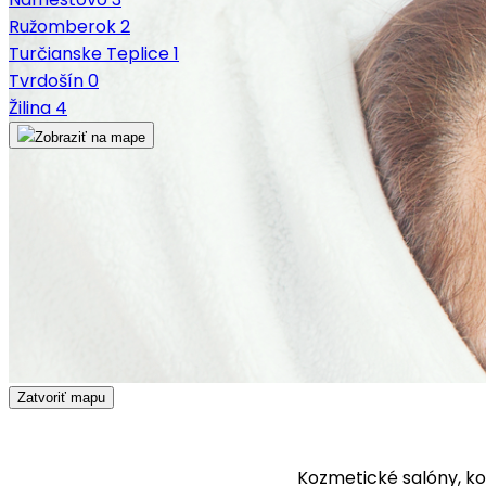
Ružomberok
2
Turčianske Teplice
1
Tvrdošín
0
Žilina
4
Zobraziť na mape
Zatvoriť mapu
Kozmetické salóny, ko