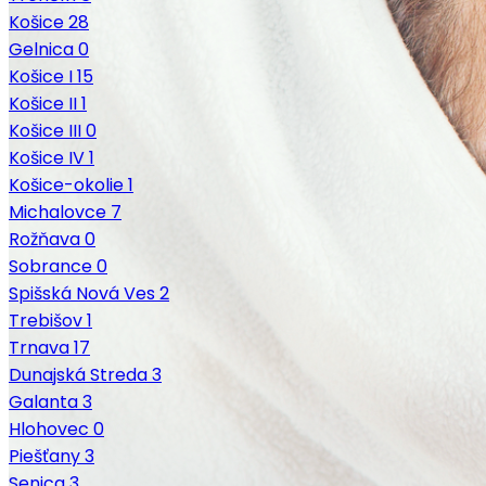
Košice
28
Gelnica
0
Košice I
15
Košice II
1
Košice III
0
Košice IV
1
Košice-okolie
1
Michalovce
7
Rožňava
0
Sobrance
0
Spišská Nová Ves
2
Trebišov
1
Trnava
17
Dunajská Streda
3
Galanta
3
Hlohovec
0
Piešťany
3
Senica
3