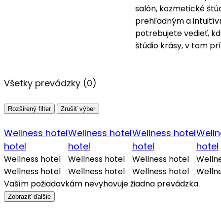
salón, kozmetické štú
prehľadným a intuitív
potrebujete vedieť, k
štúdio krásy, v tom pr
Všetky prevádzky (
0
)
Rozširený filter
Zrušiť výber
Wellness hotel
Wellness hotel
Wellness hotel
Welln
hotel
hotel
hotel
hotel
Wellness hotel
Wellness hotel
Wellness hotel
Wellne
Wellness hotel
Wellness hotel
Wellness hotel
Wellne
Vaším požiadavkám nevyhovuje žiadna prevádzka.
Zobraziť ďalšie