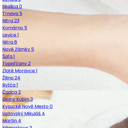
Skalica
0
Trnava
5
Nitra
23
Komárno
5
Levice
1
Nitra
8
Nové Zámky
5
Šaľa
1
Topoľčany
2
Zlaté Moravce
1
Žilina
24
Bytča
1
Čadca
2
Dolný Kubín
3
Kysucké Nové Mesto
0
Liptovský Mikuláš
4
Martin
4
Námestovo
3