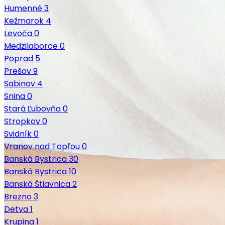
Humenné
3
Kežmarok
4
Levoča
0
Medzilaborce
0
Poprad
5
Prešov
9
Sabinov
4
Snina
0
Stará Ľubovňa
0
Stropkov
0
Svidník
0
Vranov nad Topľou
0
Banská Bystrica
30
Banská Bystrica
10
Banská Štiavnica
2
Brezno
3
Detva
1
Krupina
1