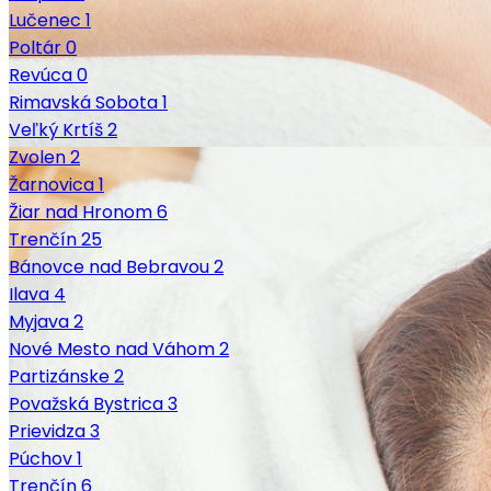
Lučenec
1
Poltár
0
Revúca
0
Rimavská Sobota
1
Veľký Krtíš
2
Zvolen
2
Žarnovica
1
Žiar nad Hronom
6
Trenčín
25
Bánovce nad Bebravou
2
Ilava
4
Myjava
2
Nové Mesto nad Váhom
2
Partizánske
2
Považská Bystrica
3
Prievidza
3
Púchov
1
Trenčín
6