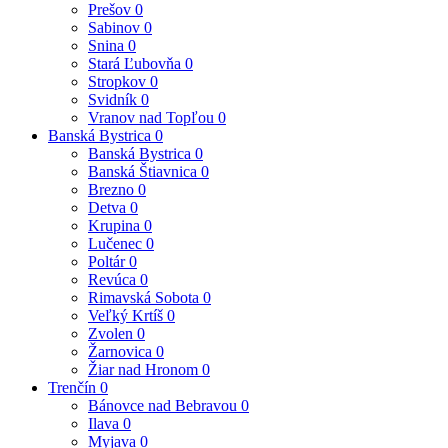
Prešov
0
Sabinov
0
Snina
0
Stará Ľubovňa
0
Stropkov
0
Svidník
0
Vranov nad Topľou
0
Banská Bystrica
0
Banská Bystrica
0
Banská Štiavnica
0
Brezno
0
Detva
0
Krupina
0
Lučenec
0
Poltár
0
Revúca
0
Rimavská Sobota
0
Veľký Krtíš
0
Zvolen
0
Žarnovica
0
Žiar nad Hronom
0
Trenčín
0
Bánovce nad Bebravou
0
Ilava
0
Myjava
0