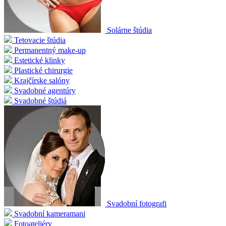
Solárne štúdia
Tetovacie štúdia
Permanentný make-up
Estetické klinky
Plastické chirurgie
Krajčírske salóny
Svadobné agentúry
Svadobné štúdiá
Svadobní fotografi
Svadobní kameramani
Fotoateliéry