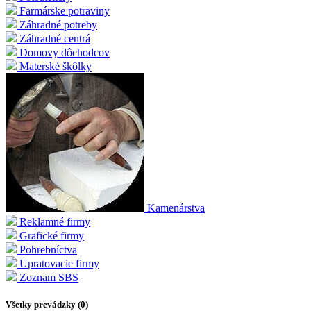
Farmárske potraviny
Záhradné potreby
Záhradné centrá
Domovy dôchodcov
Materské škôlky
Kamenárstva
Reklamné firmy
Grafické firmy
Pohrebníctva
Upratovacie firmy
Zoznam SBS
Všetky prevádzky (
0
)