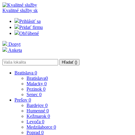
Kvalitné služby
sk
Prihlásiť sa
Pridať firmu
Obľúbené
Dopyt
Anketa
Hľadať (
)
Bratislava
0
Bratislava
0
Malacky
0
Pezinok
0
Senec
0
Prešov
0
Bardejov
0
Humenné
0
Kežmarok
0
Levoča
0
Medzilaborce
0
Poprad
0