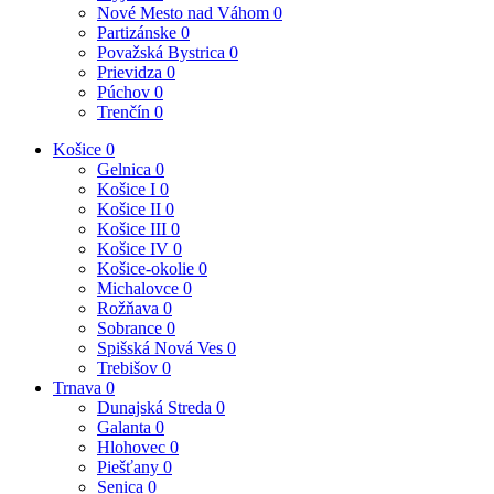
Nové Mesto nad Váhom
0
Partizánske
0
Považská Bystrica
0
Prievidza
0
Púchov
0
Trenčín
0
Košice
0
Gelnica
0
Košice I
0
Košice II
0
Košice III
0
Košice IV
0
Košice-okolie
0
Michalovce
0
Rožňava
0
Sobrance
0
Spišská Nová Ves
0
Trebišov
0
Trnava
0
Dunajská Streda
0
Galanta
0
Hlohovec
0
Piešťany
0
Senica
0