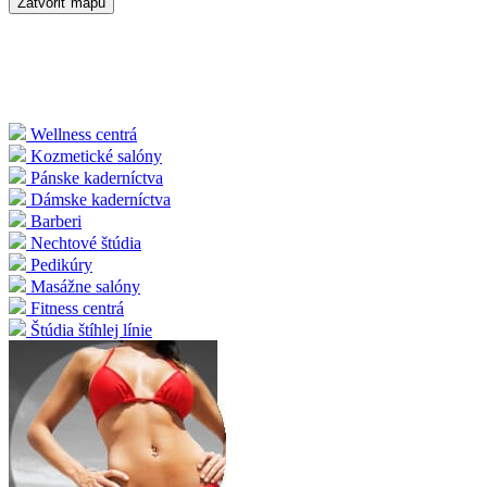
Zatvoriť mapu
Wellness centrá
Kozmetické salóny
Pánske kaderníctva
Dámske kaderníctva
Barberi
Nechtové štúdia
Pedikúry
Masážne salóny
Fitness centrá
Štúdia štíhlej línie