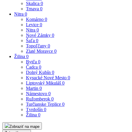
Skalica
0
Trnava
0
Nitra
0
Komárno
0
Levice
0
Nitra
0
Nové Zámky
0
Šaľa
0
Topoľčany
0
Zlaté Moravce
0
Žilina
0
Bytča
0
Čadca
0
Dolný Kubín
0
Kysucké Nové Mesto
0
Liptovský Mikuláš
0
Martin
0
Námestovo
0
Ružomberok
0
Turčianske Teplice
0
Tvrdošín
0
Žilina
0
Zobraziť na mape