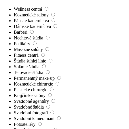
Wellness centrá
Kozmetické salóny
Pánske kaderníctva
Dámske kaderníctva
Barberi
Nechtové štúdia
Pedikúry
Masážne salóny
Fitness centrá
Štúdia štíhlej línie
Solárne štúdia
Tetovacie štúdia
Permanentný make-up
Kozmetické chirurgie
Plastické chirurgie
Krajčírske salóny
Svadobné agentúry
Svadobné štúdiá
Svadobní fotografi
Svadobní kameramani
Fotoateliéry