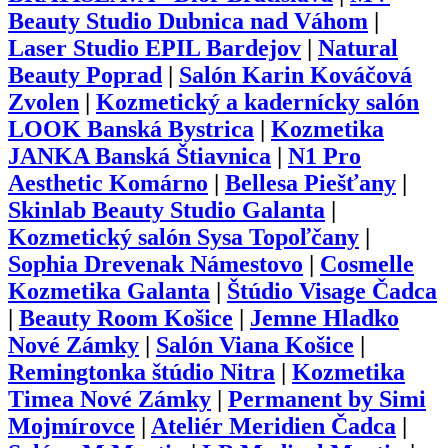
Beauty Studio Dubnica nad Váhom
|
Laser Studio EPIL Bardejov
|
Natural
Beauty Poprad
|
Salón Karin Kováčová
Zvolen
|
Kozmetický a kadernícky salón
LOOK Banská Bystrica
|
Kozmetika
JANKA Banská Štiavnica
|
N1 Pro
Aesthetic Komárno
|
Bellesa Piešťany
|
Skinlab Beauty Studio Galanta
|
Kozmetický salón Sysa Topoľčany
|
Sophia Drevenak Námestovo
|
Cosmelle
Kozmetika Galanta
|
Štúdio Visage Čadca
|
Beauty Room Košice
|
Jemne Hladko
Nové Zámky
|
Salón Viana Košice
|
Remingtonka štúdio Nitra
|
Kozmetika
Timea Nové Zámky
|
Permanent by Simi
Mojmírovce
|
Ateliér Meridien Čadca
|