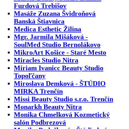
Furdová Trebišov
Masáže Zuzana Švidroňová
Banská Štiavnica
Medica Esthetic Žilina
Mgr. Jarmila Mišáková -
SoulMed Studio Bernolákovo
MikroArt Košice - Staré Mesto
Miracles Studio Nitra
Miriam Ivanicc Beauty Studio
Topoľčany
Miroslava Demková - ŠTÚDIO
MIRKA Trenčín
Missi Beauty Studio s.r.o. Trenčín
Monarkh Beauty Nitra
Monika Chmelková Kozmetický
salón Podbrezová