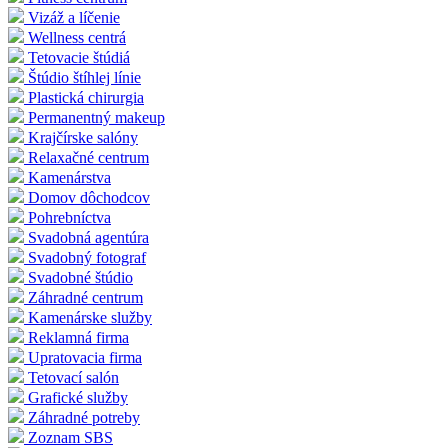
Vizáž a líčenie
Wellness centrá
Tetovacie štúdiá
Štúdio štíhlej línie
Plastická chirurgia
Permanentný makeup
Krajčírske salóny
Relaxačné centrum
Kamenárstva
Domov dôchodcov
Pohrebníctva
Svadobná agentúra
Svadobný fotograf
Svadobné štúdio
Záhradné centrum
Kamenárske služby
Reklamná firma
Upratovacia firma
Tetovací salón
Grafické služby
Záhradné potreby
Zoznam SBS