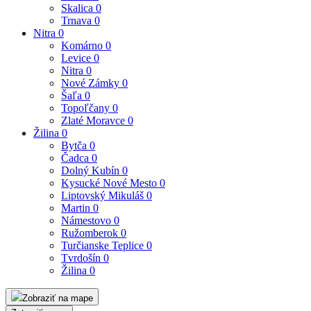
Skalica
0
Trnava
0
Nitra
0
Komárno
0
Levice
0
Nitra
0
Nové Zámky
0
Šaľa
0
Topoľčany
0
Zlaté Moravce
0
Žilina
0
Bytča
0
Čadca
0
Dolný Kubín
0
Kysucké Nové Mesto
0
Liptovský Mikuláš
0
Martin
0
Námestovo
0
Ružomberok
0
Turčianske Teplice
0
Tvrdošín
0
Žilina
0
Zobraziť na mape