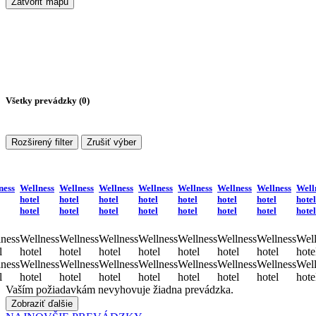
Zatvoriť mapu
Všetky prevádzky (
0
)
Rozširený filter
Zrušiť výber
ness
Wellness
Wellness
Wellness
Wellness
Wellness
Wellness
Wellness
Well
hotel
hotel
hotel
hotel
hotel
hotel
hotel
hotel
hotel
hotel
hotel
hotel
hotel
hotel
hotel
hotel
ness
Wellness
Wellness
Wellness
Wellness
Wellness
Wellness
Wellness
Well
l
hotel
hotel
hotel
hotel
hotel
hotel
hotel
hote
ness
Wellness
Wellness
Wellness
Wellness
Wellness
Wellness
Wellness
Well
l
hotel
hotel
hotel
hotel
hotel
hotel
hotel
hote
Vaším požiadavkám nevyhovuje žiadna prevádzka.
Zobraziť ďalšie