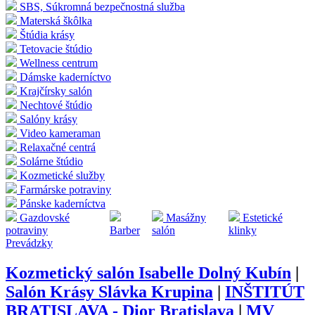
SBS, Súkromná bezpečnostná služba
Materská škôlka
Štúdia krásy
Tetovacie štúdio
Wellness centrum
Dámske kaderníctvo
Krajčírsky salón
Nechtové štúdio
Salóny krásy
Video kameraman
Relaxačné centrá
Solárne štúdio
Kozmetické služby
Farmárske potraviny
Pánske kaderníctva
Gazdovské
Masážny
Estetické
potraviny
Barber
salón
klinky
Prevádzky
Kozmetický salón Isabelle Dolný Kubín
|
Salón Krásy Slávka Krupina
|
INŠTITÚT
BRATISLAVA - Dior Bratislava
|
MV