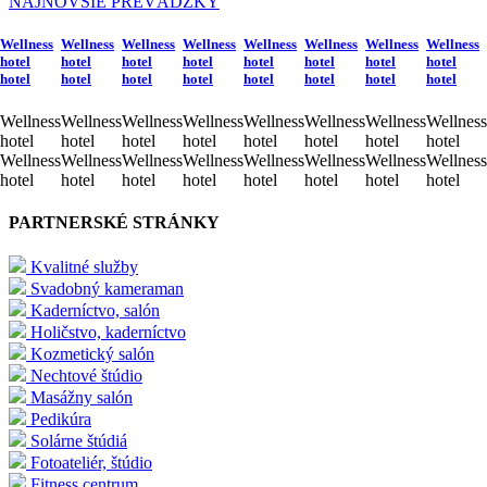
NAJNOVŠIE PREVÁDZKY
Wellness
Wellness
Wellness
Wellness
Wellness
Wellness
Wellness
Wellness
hotel
hotel
hotel
hotel
hotel
hotel
hotel
hotel
hotel
hotel
hotel
hotel
hotel
hotel
hotel
hotel
Wellness
Wellness
Wellness
Wellness
Wellness
Wellness
Wellness
Wellness
hotel
hotel
hotel
hotel
hotel
hotel
hotel
hotel
Wellness
Wellness
Wellness
Wellness
Wellness
Wellness
Wellness
Wellness
hotel
hotel
hotel
hotel
hotel
hotel
hotel
hotel
PARTNERSKÉ STRÁNKY
Kvalitné služby
Svadobný kameraman
Kaderníctvo, salón
Holičstvo, kaderníctvo
Kozmetický salón
Nechtové štúdio
Masážny salón
Pedikúra
Solárne štúdiá
Fotoateliér, štúdio
Fitness centrum