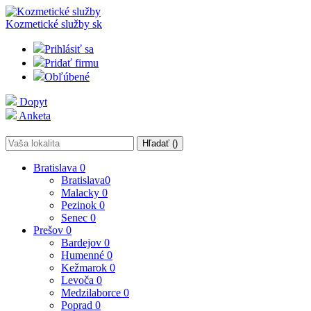
Kozmetické služby
sk
Prihlásiť sa
Pridať firmu
Obľúbené
Dopyt
Anketa
Hľadať (
)
Bratislava
0
Bratislava
0
Malacky
0
Pezinok
0
Senec
0
Prešov
0
Bardejov
0
Humenné
0
Kežmarok
0
Levoča
0
Medzilaborce
0
Poprad
0