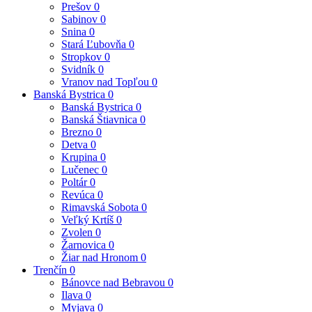
Prešov
0
Sabinov
0
Snina
0
Stará Ľubovňa
0
Stropkov
0
Svidník
0
Vranov nad Topľou
0
Banská Bystrica
0
Banská Bystrica
0
Banská Štiavnica
0
Brezno
0
Detva
0
Krupina
0
Lučenec
0
Poltár
0
Revúca
0
Rimavská Sobota
0
Veľký Krtíš
0
Zvolen
0
Žarnovica
0
Žiar nad Hronom
0
Trenčín
0
Bánovce nad Bebravou
0
Ilava
0
Myjava
0