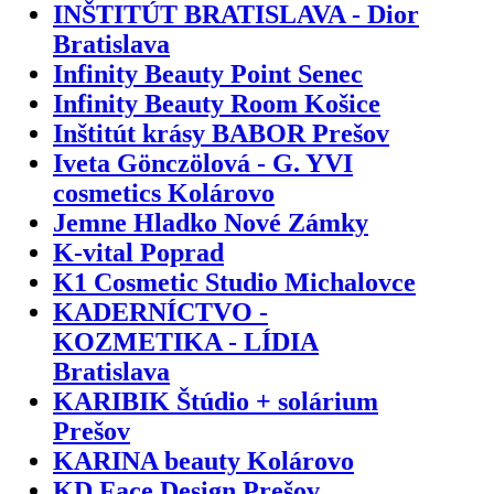
INŠTITÚT BRATISLAVA - Dior
Bratislava
Infinity Beauty Point Senec
Infinity Beauty Room Košice
Inštitút krásy BABOR Prešov
Iveta Gönczölová - G. YVI
cosmetics Kolárovo
Jemne Hladko Nové Zámky
K-vital Poprad
K1 Cosmetic Studio Michalovce
KADERNÍCTVO -
KOZMETIKA - LÍDIA
Bratislava
KARIBIK Štúdio + solárium
Prešov
KARINA beauty Kolárovo
KD Face Design Prešov