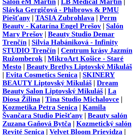
Salón eM Martin
|
LB Medical Martin
|
Slávka Gergičová - Phibrows & PMU
Piešťany
|
TASIA Zubrohlava
|
Perm
Beauty - Katarína Engel Prešov
|
Salón
Mary Prešov
|
Beauty Studio Demar
Trenčín
|
Silvia Habániková - Infinity
STUDIO Trenčín
|
Centrum krásy Jazmín
Ružomberok
|
MikroArt Košice - Staré
Mesto
|
Beauty Bretlys Liptovský Mikuláš
|
Evita Cosmetics Senica
|
SKINERY
BEAUTY Liptovský Mikuláš
|
Dream
Beauty Salon Liptovský Mikuláš
|
La
Diosa Žilina
|
Tina Studio Michalovce
|
Kozmetika Petra Senica
|
Kamila
Švančara Studio Piešťany
|
Beauty salón
Zuzana Gaňová Bytča
|
Kozmetický salón
Revité Senica
|
Velvet Bloom Prievidza
|