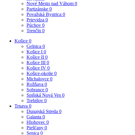
Nové Mesto nad Váhom
0
Partizánske
0
Považská Bystrica
0
Prievidza
0
Púchov
0
Trenčín
0
Košice
0
Gelnica
0
Košice I
0
Košice II
0
Košice III
0
Košice IV
0
Košice-okolie
0
Michalovce
0
Rožňava
0
Sobrance
0
Spišská Nová Ves
0
Trebišov
0
Trnava
0
Dunajská Streda
0
Galanta
0
Hlohovec
0
Piešťany
0
Senica
0