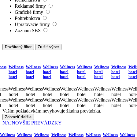
Reklamné firmy
Grafické firmy
Pohrebníctva
Upratovacie firmy
Zoznam SBS
Rozširený filter
Zrušiť výber
ness
Wellness
Wellness
Wellness
Wellness
Wellness
Wellness
Wellness
Well
hotel
hotel
hotel
hotel
hotel
hotel
hotel
hotel
hotel
hotel
hotel
hotel
hotel
hotel
hotel
hotel
ness
Wellness
Wellness
Wellness
Wellness
Wellness
Wellness
Wellness
Well
l
hotel
hotel
hotel
hotel
hotel
hotel
hotel
hote
ness
Wellness
Wellness
Wellness
Wellness
Wellness
Wellness
Wellness
Well
l
hotel
hotel
hotel
hotel
hotel
hotel
hotel
hote
Vaším požiadavkám nevyhovuje žiadna prevádzka.
Zobraziť ďalšie
NAJNOVŠIE PREVÁDZKY
Wellness
Wellness
Wellness
Wellness
Wellness
Wellness
Wellness
Wellness