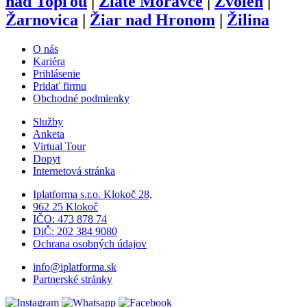
nad Topľou
|
Zlaté Moravce
|
Zvolen
|
Žarnovica
|
Žiar nad Hronom
|
Žilina
O nás
Kariéra
Prihlásenie
Pridať firmu
Obchodné podmienky
Služby
Anketa
Virtual Tour
Dopyt
Internetová stránka
Iplatforma s.r.o. Klokoč 28,
962 25 Klokoč
IČO: 473 878 74
DiČ: 202 384 9080
Ochrana osobných údajov
info@iplatforma.sk
Partnerské stránky