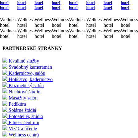
hotel
hotel
hotel
hotel
hotel
hotel
hotel
hotel
hotel
hotel
hotel
hotel
hotel
hotel
hotel
hotel
Wellness
Wellness
Wellness
Wellness
Wellness
Wellness
Wellness
Wellness
hotel
hotel
hotel
hotel
hotel
hotel
hotel
hotel
Wellness
Wellness
Wellness
Wellness
Wellness
Wellness
Wellness
Wellness
hotel
hotel
hotel
hotel
hotel
hotel
hotel
hotel
PARTNERSKÉ STRÁNKY
Kvalitné služby
Svadobný kameraman
Kaderníctvo, salón
Holičstvo, kaderníctvo
Kozmetický salón
Nechtové štúdio
Masážny salón
Pedikúra
Solárne štúdiá
Fotoateliér, štúdio
Fitness centrum
Vizáž a líčenie
Wellness centrá