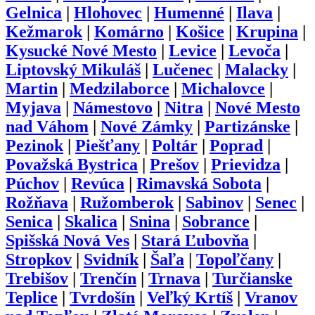
Gelnica
|
Hlohovec
|
Humenné
|
Ilava
|
Kežmarok
|
Komárno
|
Košice
|
Krupina
|
Kysucké Nové Mesto
|
Levice
|
Levoča
|
Liptovský Mikuláš
|
Lučenec
|
Malacky
|
Martin
|
Medzilaborce
|
Michalovce
|
Myjava
|
Námestovo
|
Nitra
|
Nové Mesto
nad Váhom
|
Nové Zámky
|
Partizánske
|
Pezinok
|
Piešťany
|
Poltár
|
Poprad
|
Považská Bystrica
|
Prešov
|
Prievidza
|
Púchov
|
Revúca
|
Rimavská Sobota
|
Rožňava
|
Ružomberok
|
Sabinov
|
Senec
|
Senica
|
Skalica
|
Snina
|
Sobrance
|
Spišská Nová Ves
|
Stará Ľubovňa
|
Stropkov
|
Svidník
|
Šaľa
|
Topoľčany
|
Trebišov
|
Trenčín
|
Trnava
|
Turčianske
Teplice
|
Tvrdošín
|
Veľký Krtíš
|
Vranov