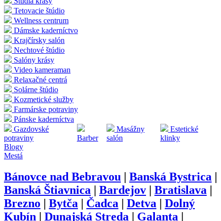
Štúdia krásy
Tetovacie štúdio
Wellness centrum
Dámske kaderníctvo
Krajčírsky salón
Nechtové štúdio
Salóny krásy
Video kameraman
Relaxačné centrá
Solárne štúdio
Kozmetické služby
Farmárske potraviny
Pánske kaderníctva
Gazdovské
Masážny
Estetické
potraviny
Barber
salón
klinky
Blogy
Mestá
Bánovce nad Bebravou
|
Banská Bystrica
|
Banská Štiavnica
|
Bardejov
|
Bratislava
|
Brezno
|
Bytča
|
Čadca
|
Detva
|
Dolný
Kubín
|
Dunajská Streda
|
Galanta
|