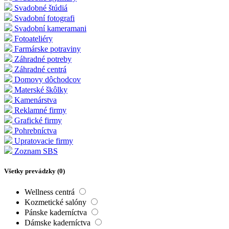
Svadobné štúdiá
Svadobní fotografi
Svadobní kameramani
Fotoateliéry
Farmárske potraviny
Záhradné potreby
Záhradné centrá
Domovy dôchodcov
Materské škôlky
Kamenárstva
Reklamné firmy
Grafické firmy
Pohrebníctva
Upratovacie firmy
Zoznam SBS
Všetky prevádzky (
0
)
Wellness centrá
Kozmetické salóny
Pánske kaderníctva
Dámske kaderníctva