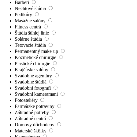
Barberi
Nechtové štúdia
Pedikúry
Masážne salóny
Fitness centrá
Štúdia štíhlej línie
Solárne štúdia
Tetovacie štúdia
Permanentný make-up
Kozmetické chirurgie
Plastické chirurgie
Krajčírske salóny
Svadobné agentúry
Svadobné štúdiá
Svadobní fotografi
Svadobní kameramani
Fotoateliéry
Farmárske potraviny
Záhradné potreby
Záhradné centrá
Domovy dôchodcov
Materské škôlky
Kamenárstva