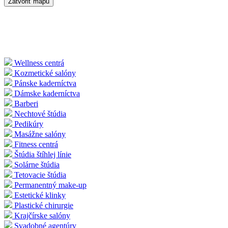
Zatvoriť mapu
Wellness centrá
Kozmetické salóny
Pánske kaderníctva
Dámske kaderníctva
Barberi
Nechtové štúdia
Pedikúry
Masážne salóny
Fitness centrá
Štúdia štíhlej línie
Solárne štúdia
Tetovacie štúdia
Permanentný make-up
Estetické klinky
Plastické chirurgie
Krajčírske salóny
Svadobné agentúry