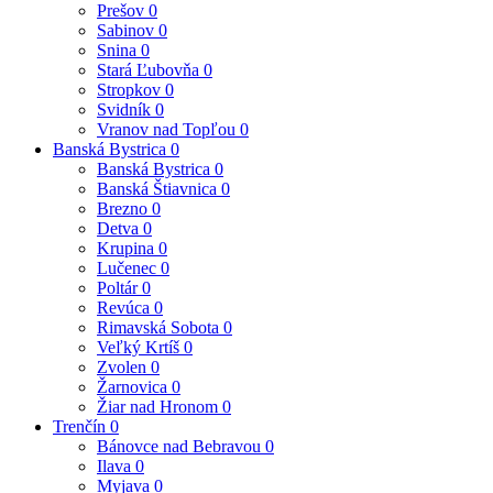
Prešov
0
Sabinov
0
Snina
0
Stará Ľubovňa
0
Stropkov
0
Svidník
0
Vranov nad Topľou
0
Banská Bystrica
0
Banská Bystrica
0
Banská Štiavnica
0
Brezno
0
Detva
0
Krupina
0
Lučenec
0
Poltár
0
Revúca
0
Rimavská Sobota
0
Veľký Krtíš
0
Zvolen
0
Žarnovica
0
Žiar nad Hronom
0
Trenčín
0
Bánovce nad Bebravou
0
Ilava
0
Myjava
0