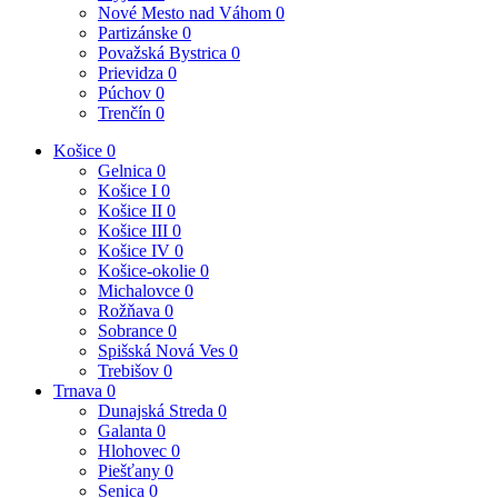
Nové Mesto nad Váhom
0
Partizánske
0
Považská Bystrica
0
Prievidza
0
Púchov
0
Trenčín
0
Košice
0
Gelnica
0
Košice I
0
Košice II
0
Košice III
0
Košice IV
0
Košice-okolie
0
Michalovce
0
Rožňava
0
Sobrance
0
Spišská Nová Ves
0
Trebišov
0
Trnava
0
Dunajská Streda
0
Galanta
0
Hlohovec
0
Piešťany
0
Senica
0