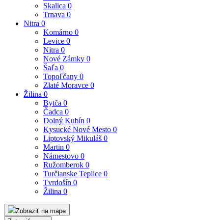
Skalica
0
Trnava
0
Nitra
0
Komárno
0
Levice
0
Nitra
0
Nové Zámky
0
Šaľa
0
Topoľčany
0
Zlaté Moravce
0
Žilina
0
Bytča
0
Čadca
0
Dolný Kubín
0
Kysucké Nové Mesto
0
Liptovský Mikuláš
0
Martin
0
Námestovo
0
Ružomberok
0
Turčianske Teplice
0
Tvrdošín
0
Žilina
0
Zobraziť na mape