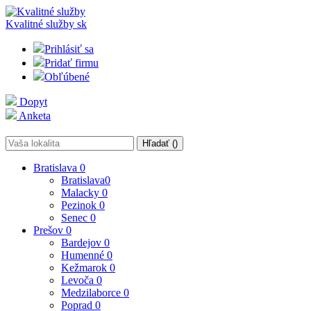
Kvalitné služby
sk
Prihlásiť sa
Pridať firmu
Obľúbené
Dopyt
Anketa
Hľadať (
)
Bratislava
0
Bratislava
0
Malacky
0
Pezinok
0
Senec
0
Prešov
0
Bardejov
0
Humenné
0
Kežmarok
0
Levoča
0
Medzilaborce
0
Poprad
0