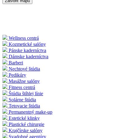
Zatvoriť mapu
Wellness centrá
Kozmetické salóny
Pánske kaderníctva
Dámske kaderníctva
Barberi
Nechtové štúdia
Pedikúry
Masážne salóny
Fitness centrá
Štúdia štíhlej línie
Solárne štúdia
Tetovacie štúdia
Permanentný make-up
Estetické klinky
Plastické chirurgie
Krajčírske salóny
Svadobné agentúry