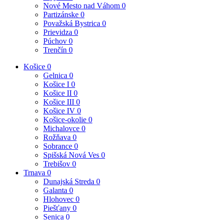
Nové Mesto nad Váhom
0
Partizánske
0
Považská Bystrica
0
Prievidza
0
Púchov
0
Trenčín
0
Košice
0
Gelnica
0
Košice I
0
Košice II
0
Košice III
0
Košice IV
0
Košice-okolie
0
Michalovce
0
Rožňava
0
Sobrance
0
Spišská Nová Ves
0
Trebišov
0
Trnava
0
Dunajská Streda
0
Galanta
0
Hlohovec
0
Piešťany
0
Senica
0