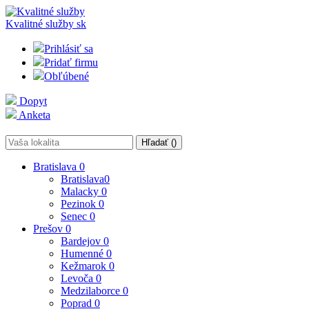
Kvalitné služby
sk
Prihlásiť sa
Pridať firmu
Obľúbené
Dopyt
Anketa
Hľadať (
)
Bratislava
0
Bratislava
0
Malacky
0
Pezinok
0
Senec
0
Prešov
0
Bardejov
0
Humenné
0
Kežmarok
0
Levoča
0
Medzilaborce
0
Poprad
0