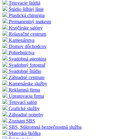
Tetovacie štúdiá
Štúdio štíhlej línie
Plastická chirurgia
Permanentný makeup
Krajčírske salóny
Relaxačné centrum
Kamenárstva
Domov dôchodcov
Pohrebníctva
Svadobná agentúra
Svadobný fotograf
Svadobné štúdio
Záhradné centrum
Kamenárske služby
Reklamná firma
Upratovacia firma
Tetovací salón
Grafické služby
Záhradné potreby
Zoznam SBS
SBS, Súkromná bezpečnostná služba
Materská škôlka