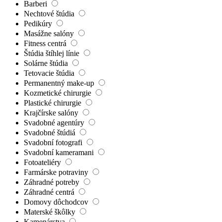
Barberi
Nechtové štúdia
Pedikúry
Masážne salóny
Fitness centrá
Štúdia štíhlej línie
Solárne štúdia
Tetovacie štúdia
Permanentný make-up
Kozmetické chirurgie
Plastické chirurgie
Krajčírske salóny
Svadobné agentúry
Svadobné štúdiá
Svadobní fotografi
Svadobní kameramani
Fotoateliéry
Farmárske potraviny
Záhradné potreby
Záhradné centrá
Domovy dôchodcov
Materské škôlky
Kamenárstva