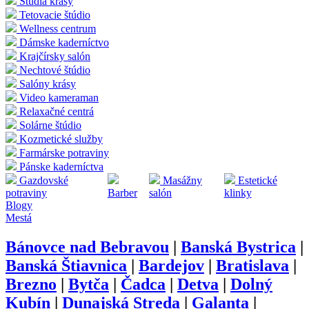
Štúdia krásy
Tetovacie štúdio
Wellness centrum
Dámske kaderníctvo
Krajčírsky salón
Nechtové štúdio
Salóny krásy
Video kameraman
Relaxačné centrá
Solárne štúdio
Kozmetické služby
Farmárske potraviny
Pánske kaderníctva
Gazdovské
Masážny
Estetické
potraviny
Barber
salón
klinky
Blogy
Mestá
Bánovce nad Bebravou
|
Banská Bystrica
|
Banská Štiavnica
|
Bardejov
|
Bratislava
|
Brezno
|
Bytča
|
Čadca
|
Detva
|
Dolný
Kubín
|
Dunajská Streda
|
Galanta
|