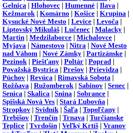
Gelnica
|
Hlohovec
|
Humenné
|
Ilava
|
Kežmarok
|
Komárno
|
Košice
|
Krupina
|
Kysucké Nové Mesto
|
Levice
|
Levoča
|
Liptovský Mikuláš
|
Lučenec
|
Malacky
|
Martin
|
Medzilaborce
|
Michalovce
|
Myjava
|
Námestovo
|
Nitra
|
Nové Mesto
nad Váhom
|
Nové Zámky
|
Partizánske
|
Pezinok
|
Piešťany
|
Poltár
|
Poprad
|
Považská Bystrica
|
Prešov
|
Prievidza
|
Púchov
|
Revúca
|
Rimavská Sobota
|
Rožňava
|
Ružomberok
|
Sabinov
|
Senec
|
Senica
|
Skalica
|
Snina
|
Sobrance
|
Spišská Nová Ves
|
Stará Ľubovňa
|
Stropkov
|
Svidník
|
Šaľa
|
Topoľčany
|
Trebišov
|
Trenčín
|
Trnava
|
Turčianske
Teplice
|
Tvrdošín
|
Veľký Krtíš
|
Vranov