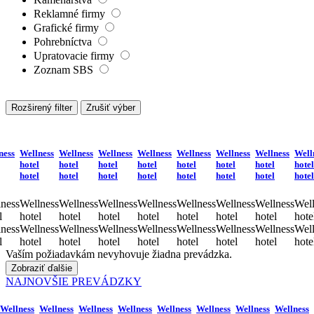
Reklamné firmy
Grafické firmy
Pohrebníctva
Upratovacie firmy
Zoznam SBS
Rozširený filter
Zrušiť výber
ness
Wellness
Wellness
Wellness
Wellness
Wellness
Wellness
Wellness
Well
hotel
hotel
hotel
hotel
hotel
hotel
hotel
hotel
hotel
hotel
hotel
hotel
hotel
hotel
hotel
hotel
ness
Wellness
Wellness
Wellness
Wellness
Wellness
Wellness
Wellness
Well
l
hotel
hotel
hotel
hotel
hotel
hotel
hotel
hote
ness
Wellness
Wellness
Wellness
Wellness
Wellness
Wellness
Wellness
Well
l
hotel
hotel
hotel
hotel
hotel
hotel
hotel
hote
Vaším požiadavkám nevyhovuje žiadna prevádzka.
Zobraziť ďalšie
NAJNOVŠIE PREVÁDZKY
Wellness
Wellness
Wellness
Wellness
Wellness
Wellness
Wellness
Wellness