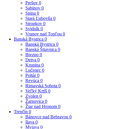
Prešov
0
Sabinov
0
Snina
0
Stará Ľubovňa
0
Stropkov
0
Svidník
0
Vranov nad Topľou
0
Banská Bystrica
0
Banská Bystrica
0
Banská Štiavnica
0
Brezno
0
Detva
0
Krupina
0
Lučenec
0
Poltár
0
Revúca
0
Rimavská Sobota
0
Veľký Krtíš
0
Zvolen
0
Žarnovica
0
Žiar nad Hronom
0
Trenčín
0
Bánovce nad Bebravou
0
Ilava
0
Myjava
0