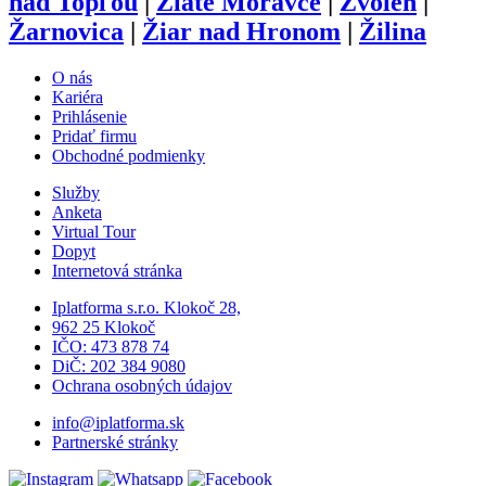
nad Topľou
|
Zlaté Moravce
|
Zvolen
|
Žarnovica
|
Žiar nad Hronom
|
Žilina
O nás
Kariéra
Prihlásenie
Pridať firmu
Obchodné podmienky
Služby
Anketa
Virtual Tour
Dopyt
Internetová stránka
Iplatforma s.r.o. Klokoč 28,
962 25 Klokoč
IČO: 473 878 74
DiČ: 202 384 9080
Ochrana osobných údajov
info@iplatforma.sk
Partnerské stránky