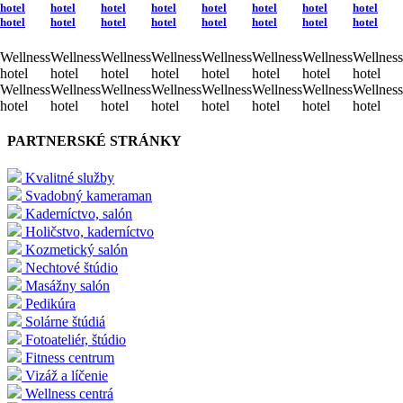
hotel
hotel
hotel
hotel
hotel
hotel
hotel
hotel
hotel
hotel
hotel
hotel
hotel
hotel
hotel
hotel
Wellness
Wellness
Wellness
Wellness
Wellness
Wellness
Wellness
Wellness
hotel
hotel
hotel
hotel
hotel
hotel
hotel
hotel
Wellness
Wellness
Wellness
Wellness
Wellness
Wellness
Wellness
Wellness
hotel
hotel
hotel
hotel
hotel
hotel
hotel
hotel
PARTNERSKÉ STRÁNKY
Kvalitné služby
Svadobný kameraman
Kaderníctvo, salón
Holičstvo, kaderníctvo
Kozmetický salón
Nechtové štúdio
Masážny salón
Pedikúra
Solárne štúdiá
Fotoateliér, štúdio
Fitness centrum
Vizáž a líčenie
Wellness centrá