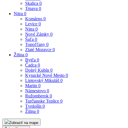
Skalica
0
Trnava
0
Nitra
0
Komárno
0
Levice
0
Nitra
0
Nové Zámky
0
Šaľa
0
Topoľčany
0
Zlaté Moravce
0
Žilina
0
Bytča
0
Čadca
0
Dolný Kubín
0
Kysucké Nové Mesto
0
Liptovský Mikuláš
0
Martin
0
Námestovo
0
Ružomberok
0
Turčianske Teplice
0
Tvrdošín
0
Žilina
0
Zobraziť na mape