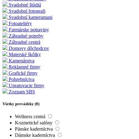
Svadobné štúdiá
Svadobní fotografi
Svadobní kameramani
Fotoateliéry
Farmárske potraviny
Záhradné potreby
Záhradné centrá
Domovy dôchodcov
Materské škôlky
Kamenárstva
Reklamné firmy
Grafické firmy
Pohrebníctva
Upratovacie firmy
Zoznam SBS
Všetky prevádzky (
0
)
Wellness centrá
Kozmetické salóny
Pánske kaderníctva
Dámske kaderníctva