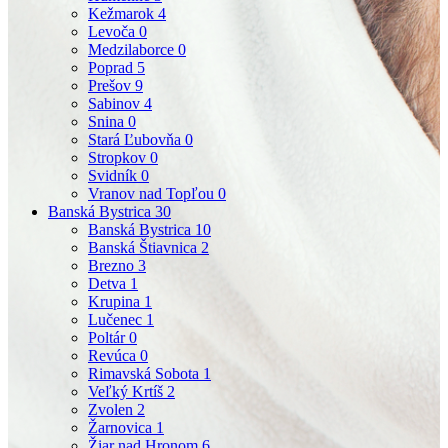
Kežmarok
4
Levoča
0
Medzilaborce
0
Poprad
5
Prešov
9
Sabinov
4
Snina
0
Stará Ľubovňa
0
Stropkov
0
Svidník
0
Vranov nad Topľou
0
Banská Bystrica
30
Banská Bystrica
10
Banská Štiavnica
2
Brezno
3
Detva
1
Krupina
1
Lučenec
1
Poltár
0
Revúca
0
Rimavská Sobota
1
Veľký Krtíš
2
Zvolen
2
Žarnovica
1
Žiar nad Hronom
6