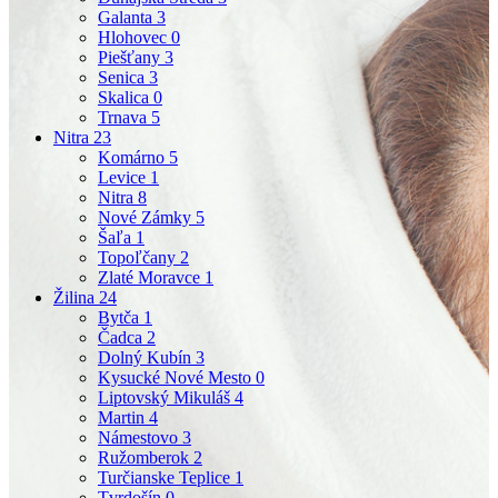
Galanta
3
Hlohovec
0
Piešťany
3
Senica
3
Skalica
0
Trnava
5
Nitra
23
Komárno
5
Levice
1
Nitra
8
Nové Zámky
5
Šaľa
1
Topoľčany
2
Zlaté Moravce
1
Žilina
24
Bytča
1
Čadca
2
Dolný Kubín
3
Kysucké Nové Mesto
0
Liptovský Mikuláš
4
Martin
4
Námestovo
3
Ružomberok
2
Turčianske Teplice
1
Tvrdošín
0