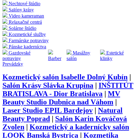
Nechtové štúdio
Salóny krásy
Video kameraman
Relaxačné centrá
Solárne štúdio
Kozmetické služby
Farmárske potraviny
Pánske kaderníctva
Gazdovské
Masážny
Estetické
potraviny
Barber
salón
klinky
Prevádzky
Kozmetický salón Isabelle Dolný Kubín
|
Salón Krásy Slávka Krupina
|
INŠTITÚT
BRATISLAVA - Dior Bratislava
|
MV
Beauty Studio Dubnica nad Váhom
|
Laser Studio EPIL Bardejov
|
Natural
Beauty Poprad
|
Salón Karin Kováčová
Zvolen
|
Kozmetický a kadernícky salón
LOOK Banská Bystrica
|
Kozmetika