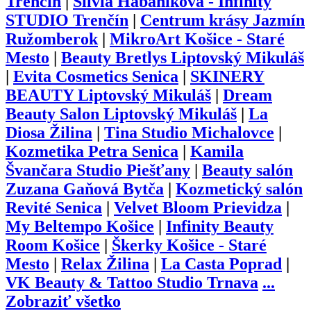
Trenčín
|
Silvia Habániková - Infinity
STUDIO Trenčín
|
Centrum krásy Jazmín
Ružomberok
|
MikroArt Košice - Staré
Mesto
|
Beauty Bretlys Liptovský Mikuláš
|
Evita Cosmetics Senica
|
SKINERY
BEAUTY Liptovský Mikuláš
|
Dream
Beauty Salon Liptovský Mikuláš
|
La
Diosa Žilina
|
Tina Studio Michalovce
|
Kozmetika Petra Senica
|
Kamila
Švančara Studio Piešťany
|
Beauty salón
Zuzana Gaňová Bytča
|
Kozmetický salón
Revité Senica
|
Velvet Bloom Prievidza
|
My Beltempo Košice
|
Infinity Beauty
Room Košice
|
Škerky Košice - Staré
Mesto
|
Relax Žilina
|
La Casta Poprad
|
VK Beauty & Tattoo Studio Trnava
...
Zobraziť všetko