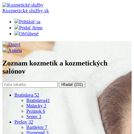
Kozmetické služby
sk
Prihlásiť sa
Pridať firmu
Obľúbené
Dopyt
Anketa
Zoznam kozmetík a kozmetických
salónov
Hľadať (
231
)
Bratislava
52
Bratislava
41
Malacky
2
Pezinok
6
Senec
3
Prešov
32
Bardejov
7
Humenné
3