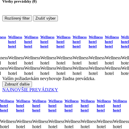
Všetky prevádzky (
0
)
Rozširený filter
Zrušiť výber
ness
Wellness
Wellness
Wellness
Wellness
Wellness
Wellness
Wellness
Well
hotel
hotel
hotel
hotel
hotel
hotel
hotel
hotel
hotel
hotel
hotel
hotel
hotel
hotel
hotel
hotel
ness
Wellness
Wellness
Wellness
Wellness
Wellness
Wellness
Wellness
Well
l
hotel
hotel
hotel
hotel
hotel
hotel
hotel
hote
ness
Wellness
Wellness
Wellness
Wellness
Wellness
Wellness
Wellness
Well
l
hotel
hotel
hotel
hotel
hotel
hotel
hotel
hote
Vaším požiadavkám nevyhovuje žiadna prevádzka.
Zobraziť ďalšie
NAJNOVŠIE PREVÁDZKY
Wellness
Wellness
Wellness
Wellness
Wellness
Wellness
Wellness
Wellness
hotel
hotel
hotel
hotel
hotel
hotel
hotel
hotel
hotel
hotel
hotel
hotel
hotel
hotel
hotel
hotel
Wellness
Wellness
Wellness
Wellness
Wellness
Wellness
Wellness
Wellness
hotel
hotel
hotel
hotel
hotel
hotel
hotel
hotel