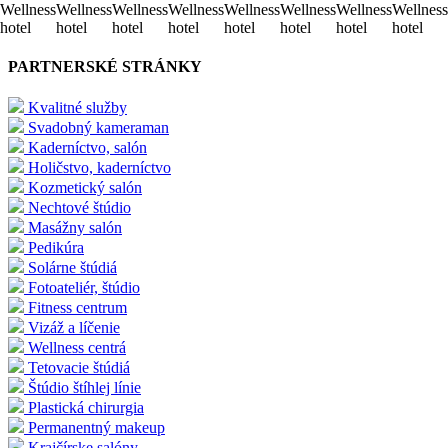
Wellness
Wellness
Wellness
Wellness
Wellness
Wellness
Wellness
Wellness
hotel
hotel
hotel
hotel
hotel
hotel
hotel
hotel
PARTNERSKÉ STRÁNKY
Kvalitné služby
Svadobný kameraman
Kaderníctvo, salón
Holičstvo, kaderníctvo
Kozmetický salón
Nechtové štúdio
Masážny salón
Pedikúra
Solárne štúdiá
Fotoateliér, štúdio
Fitness centrum
Vizáž a líčenie
Wellness centrá
Tetovacie štúdiá
Štúdio štíhlej línie
Plastická chirurgia
Permanentný makeup
Krajčírske salóny