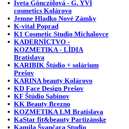
Iveta Gönczölová - G. YVI
cosmetics Kolárovo
Jemne Hladko Nové Zámky
K-vital Poprad
K1 Cosmetic Studio Michalovce
KADERNÍCTVO -
KOZMETIKA - LÍDIA
Bratislava
KARIBIK Štúdio + solárium
Prešov
KARINA beauty Kolárovo
KD Face Design Prešov
KF Štúdio Sabinov
KK Beauty Brezno
KOZMETIKA LM Bratislava
KaStar fit&beauty Partizánske
Kamila Švančara Studio