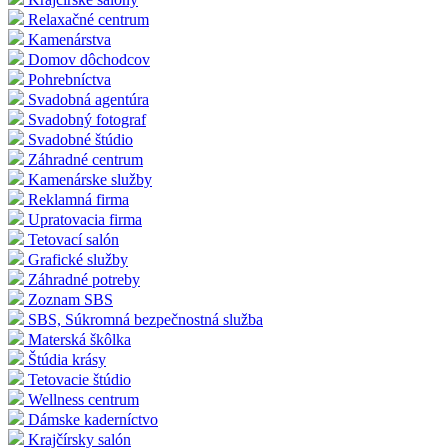
Relaxačné centrum
Kamenárstva
Domov dôchodcov
Pohrebníctva
Svadobná agentúra
Svadobný fotograf
Svadobné štúdio
Záhradné centrum
Kamenárske služby
Reklamná firma
Upratovacia firma
Tetovací salón
Grafické služby
Záhradné potreby
Zoznam SBS
SBS, Súkromná bezpečnostná služba
Materská škôlka
Štúdia krásy
Tetovacie štúdio
Wellness centrum
Dámske kaderníctvo
Krajčírsky salón