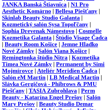
JANKA Banská Štiavnica
|
N1 Pro
Aesthetic Komárno
|
Bellesa Piešťany
|
Skinlab Beauty Studio Galanta
|
Kozmetický salón Sysa Topoľčany
|
Sophia Drevenak Námestovo
|
Cosmelle
Kozmetika Galanta
|
Štúdio Visage Čadca
|
Beauty Room Košice
|
Jemne Hladko
Nové Zámky
|
Salón Viana Košice
|
Remingtonka štúdio Nitra
|
Kozmetika
Timea Nové Zámky
|
Permanent by Simi
Mojmírovce
|
Ateliér Meridien Čadca
|
Salón eM Martin
|
LB Medical Martin
|
Slávka Gergičová - Phibrows & PMU
Piešťany
|
TASIA Zubrohlava
|
Perm
Beauty - Katarína Engel Prešov
|
Salón
Mary Prešov
|
Beauty Studio Demar