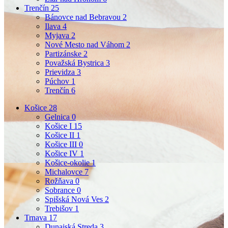
Trenčín
25
Bánovce nad Bebravou
2
Ilava
4
Myjava
2
Nové Mesto nad Váhom
2
Partizánske
2
Považská Bystrica
3
Prievidza
3
Púchov
1
Trenčín
6
Košice
28
Gelnica
0
Košice I
15
Košice II
1
Košice III
0
Košice IV
1
Košice-okolie
1
Michalovce
7
Rožňava
0
Sobrance
0
Spišská Nová Ves
2
Trebišov
1
Trnava
17
Dunajská Streda
3