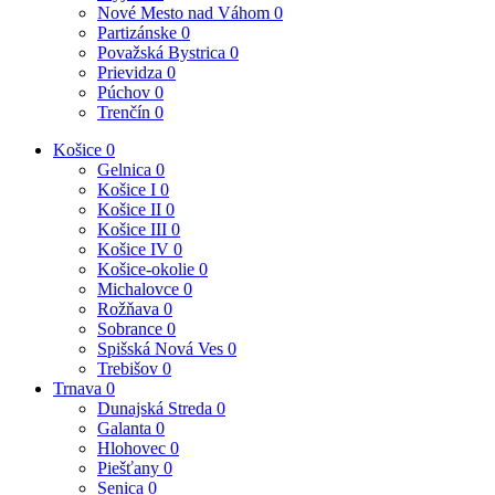
Nové Mesto nad Váhom
0
Partizánske
0
Považská Bystrica
0
Prievidza
0
Púchov
0
Trenčín
0
Košice
0
Gelnica
0
Košice I
0
Košice II
0
Košice III
0
Košice IV
0
Košice-okolie
0
Michalovce
0
Rožňava
0
Sobrance
0
Spišská Nová Ves
0
Trebišov
0
Trnava
0
Dunajská Streda
0
Galanta
0
Hlohovec
0
Piešťany
0
Senica
0