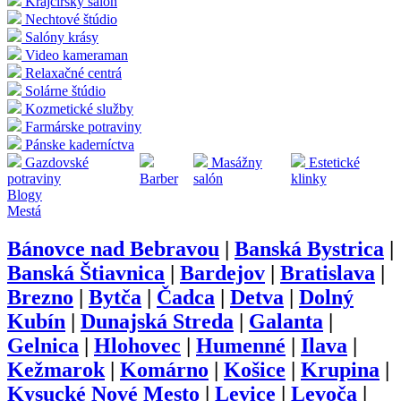
Krajčírsky salón
Nechtové štúdio
Salóny krásy
Video kameraman
Relaxačné centrá
Solárne štúdio
Kozmetické služby
Farmárske potraviny
Pánske kaderníctva
Gazdovské
Masážny
Estetické
potraviny
Barber
salón
klinky
Blogy
Mestá
Bánovce nad Bebravou
|
Banská Bystrica
|
Banská Štiavnica
|
Bardejov
|
Bratislava
|
Brezno
|
Bytča
|
Čadca
|
Detva
|
Dolný
Kubín
|
Dunajská Streda
|
Galanta
|
Gelnica
|
Hlohovec
|
Humenné
|
Ilava
|
Kežmarok
|
Komárno
|
Košice
|
Krupina
|
Kysucké Nové Mesto
|
Levice
|
Levoča
|