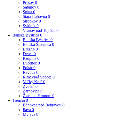
Prešov
0
Sabinov
0
Snina
0
Stará Ľubovňa
0
Stropkov
0
Svidník
0
Vranov nad Topľou
0
Banská Bystrica
0
Banská Bystrica
0
Banská Štiavnica
0
Brezno
0
Detva
0
Krupina
0
Lučenec
0
Poltár
0
Revúca
0
Rimavská Sobota
0
Veľký Krtíš
0
Zvolen
0
Žarnovica
0
Žiar nad Hronom
0
Trenčín
0
Bánovce nad Bebravou
0
Ilava
0
Myjava
0