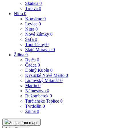
Skalica
0
Trnava
0
Nitra
0
Komárno
0
Levice
0
Nitra
0
Nové Zámky
0
Šaľa
0
Topoľčany
0
Zlaté Moravce
0
Žilina
0
Bytča
0
Čadca
0
Dolný Kubín
0
Kysucké Nové Mesto
0
Liptovský Mikuláš
0
Martin
0
Námestovo
0
Ružomberok
0
Turčianske Teplice
0
Tvrdošín
0
Žilina
0
Zobraziť na mape