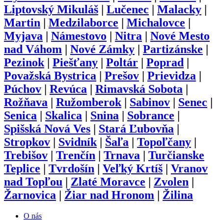
Liptovský Mikuláš
|
Lučenec
|
Malacky
|
Martin
|
Medzilaborce
|
Michalovce
|
Myjava
|
Námestovo
|
Nitra
|
Nové Mesto
nad Váhom
|
Nové Zámky
|
Partizánske
|
Pezinok
|
Piešťany
|
Poltár
|
Poprad
|
Považská Bystrica
|
Prešov
|
Prievidza
|
Púchov
|
Revúca
|
Rimavská Sobota
|
Rožňava
|
Ružomberok
|
Sabinov
|
Senec
|
Senica
|
Skalica
|
Snina
|
Sobrance
|
Spišská Nová Ves
|
Stará Ľubovňa
|
Stropkov
|
Svidník
|
Šaľa
|
Topoľčany
|
Trebišov
|
Trenčín
|
Trnava
|
Turčianske
Teplice
|
Tvrdošín
|
Veľký Krtíš
|
Vranov
nad Topľou
|
Zlaté Moravce
|
Zvolen
|
Žarnovica
|
Žiar nad Hronom
|
Žilina
O nás