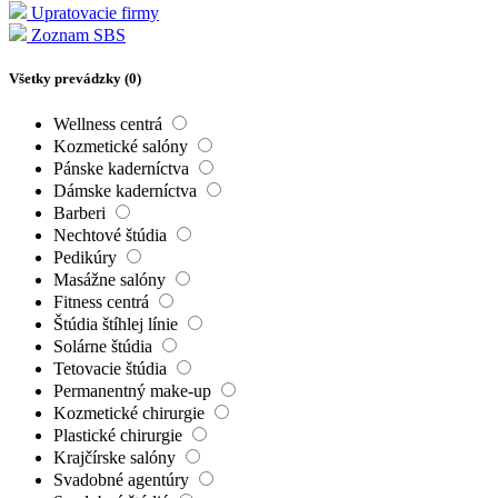
Upratovacie firmy
Zoznam SBS
Všetky prevádzky (
0
)
Wellness centrá
Kozmetické salóny
Pánske kaderníctva
Dámske kaderníctva
Barberi
Nechtové štúdia
Pedikúry
Masážne salóny
Fitness centrá
Štúdia štíhlej línie
Solárne štúdia
Tetovacie štúdia
Permanentný make-up
Kozmetické chirurgie
Plastické chirurgie
Krajčírske salóny
Svadobné agentúry