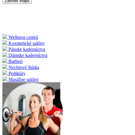
Zatvoriť mapu
Wellness centrá
Kozmetické salóny
Pánske kaderníctva
Dámske kaderníctva
Barberi
Nechtové štúdia
Pedikúry
Masážne salóny