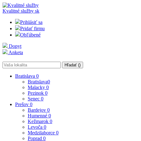
Kvalitné služby
sk
Prihlásiť sa
Pridať firmu
Obľúbené
Dopyt
Anketa
Hľadať (
)
Bratislava
0
Bratislava
0
Malacky
0
Pezinok
0
Senec
0
Prešov
0
Bardejov
0
Humenné
0
Kežmarok
0
Levoča
0
Medzilaborce
0
Poprad
0