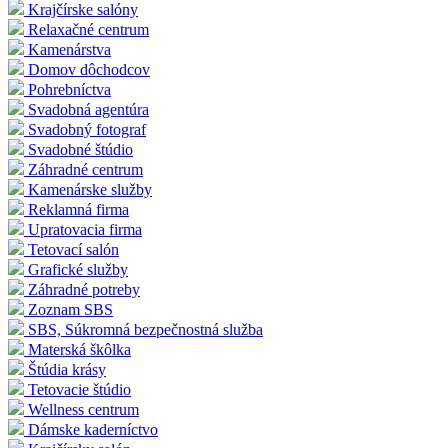
Krajčírske salóny
Relaxačné centrum
Kamenárstva
Domov dôchodcov
Pohrebníctva
Svadobná agentúra
Svadobný fotograf
Svadobné štúdio
Záhradné centrum
Kamenárske služby
Reklamná firma
Upratovacia firma
Tetovací salón
Grafické služby
Záhradné potreby
Zoznam SBS
SBS, Súkromná bezpečnostná služba
Materská škôlka
Štúdia krásy
Tetovacie štúdio
Wellness centrum
Dámske kaderníctvo