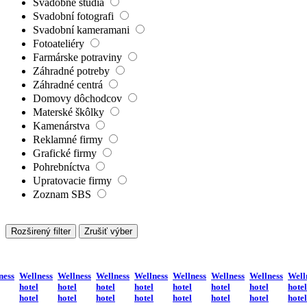
Svadobné štúdiá
Svadobní fotografi
Svadobní kameramani
Fotoateliéry
Farmárske potraviny
Záhradné potreby
Záhradné centrá
Domovy dôchodcov
Materské škôlky
Kamenárstva
Reklamné firmy
Grafické firmy
Pohrebníctva
Upratovacie firmy
Zoznam SBS
Rozširený filter
Zrušiť výber
ness
Wellness
Wellness
Wellness
Wellness
Wellness
Wellness
Wellness
Well
hotel
hotel
hotel
hotel
hotel
hotel
hotel
hotel
hotel
hotel
hotel
hotel
hotel
hotel
hotel
hotel