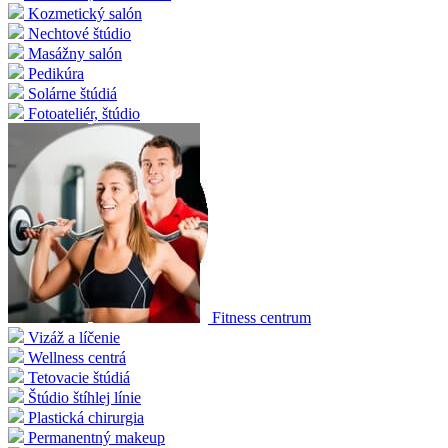
Kozmetický salón
Nechtové štúdio
Masážny salón
Pedikúra
Solárne štúdiá
Fotoateliér, štúdio
Fitness centrum
Vizáž a líčenie
Wellness centrá
Tetovacie štúdiá
Štúdio štíhlej línie
Plastická chirurgia
Permanentný makeup