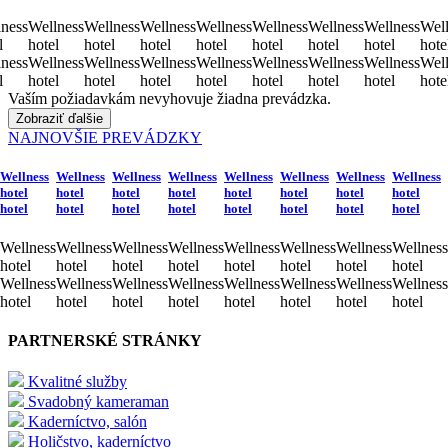
ness
Wellness
Wellness
Wellness
Wellness
Wellness
Wellness
Wellness
Well
l
hotel
hotel
hotel
hotel
hotel
hotel
hotel
hote
ness
Wellness
Wellness
Wellness
Wellness
Wellness
Wellness
Wellness
Well
l
hotel
hotel
hotel
hotel
hotel
hotel
hotel
hote
Vaším požiadavkám nevyhovuje žiadna prevádzka.
Zobraziť ďalšie
NAJNOVŠIE PREVÁDZKY
Wellness
Wellness
Wellness
Wellness
Wellness
Wellness
Wellness
Wellness
hotel
hotel
hotel
hotel
hotel
hotel
hotel
hotel
hotel
hotel
hotel
hotel
hotel
hotel
hotel
hotel
Wellness
Wellness
Wellness
Wellness
Wellness
Wellness
Wellness
Wellness
hotel
hotel
hotel
hotel
hotel
hotel
hotel
hotel
Wellness
Wellness
Wellness
Wellness
Wellness
Wellness
Wellness
Wellness
hotel
hotel
hotel
hotel
hotel
hotel
hotel
hotel
PARTNERSKÉ STRÁNKY
Kvalitné služby
Svadobný kameraman
Kaderníctvo, salón
Holičstvo, kaderníctvo