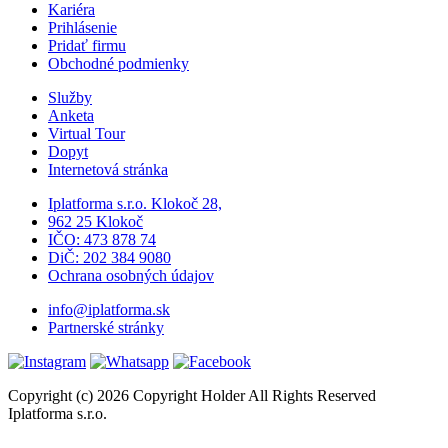
Kariéra
Prihlásenie
Pridať firmu
Obchodné podmienky
Služby
Anketa
Virtual Tour
Dopyt
Internetová stránka
Iplatforma s.r.o. Klokoč 28,
962 25 Klokoč
IČO: 473 878 74
DiČ: 202 384 9080
Ochrana osobných údajov
info@iplatforma.sk
Partnerské stránky
Copyright (c) 2026 Copyright Holder All Rights Reserved
Iplatforma s.r.o.