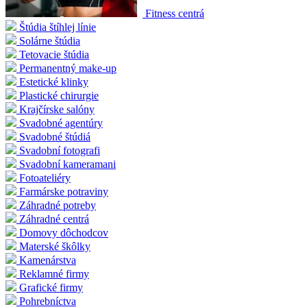
Fitness centrá
Štúdia štíhlej línie
Solárne štúdia
Tetovacie štúdia
Permanentný make-up
Estetické klinky
Plastické chirurgie
Krajčírske salóny
Svadobné agentúry
Svadobné štúdiá
Svadobní fotografi
Svadobní kameramani
Fotoateliéry
Farmárske potraviny
Záhradné potreby
Záhradné centrá
Domovy dôchodcov
Materské škôlky
Kamenárstva
Reklamné firmy
Grafické firmy
Pohrebníctva