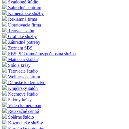
Svadobné štúdio
Záhradné centrum
Kamenárske služby
Reklamná firma
Upratovacia firma
Tetovací salón
Grafické služby
Záhradné potreby
Zoznam SBS
SBS, Súkromná bezpečnostná služba
Materská škôlka
Štúdia krásy
Tetovacie štúdio
Wellness centrum
Dámske kaderníctvo
Krajčírsky salón
Nechtové štúdio
Salóny krásy
Video kameraman
Relaxačné centrá
Solárne štúdio
Kozmetické služby
Farmárske potraviny