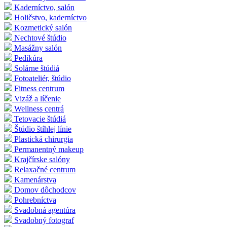
Kaderníctvo, salón
Holičstvo, kaderníctvo
Kozmetický salón
Nechtové štúdio
Masážny salón
Pedikúra
Solárne štúdiá
Fotoateliér, štúdio
Fitness centrum
Vizáž a líčenie
Wellness centrá
Tetovacie štúdiá
Štúdio štíhlej línie
Plastická chirurgia
Permanentný makeup
Krajčírske salóny
Relaxačné centrum
Kamenárstva
Domov dôchodcov
Pohrebníctva
Svadobná agentúra
Svadobný fotograf