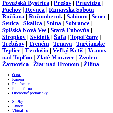
Považská Bystrica
|
Prešov
|
Prievidza
|
Púchov
|
Revúca
|
Rimavská Sobota
|
Rožňava
|
Ružomberok
|
Sabinov
|
Senec
|
Senica
|
Skalica
|
Snina
|
Sobrance
|
Spišská Nová Ves
|
Stará Ľubovňa
|
Stropkov
|
Svidník
|
Šaľa
|
Topoľčany
|
Trebišov
|
Trenčín
|
Trnava
|
Turčianske
Teplice
|
Tvrdošín
|
Veľký Krtíš
|
Vranov
nad Topľou
|
Zlaté Moravce
|
Zvolen
|
Žarnovica
|
Žiar nad Hronom
|
Žilina
O nás
Kariéra
Prihlásenie
Pridať firmu
Obchodné podmienky
Služby
Anketa
Virtual Tour