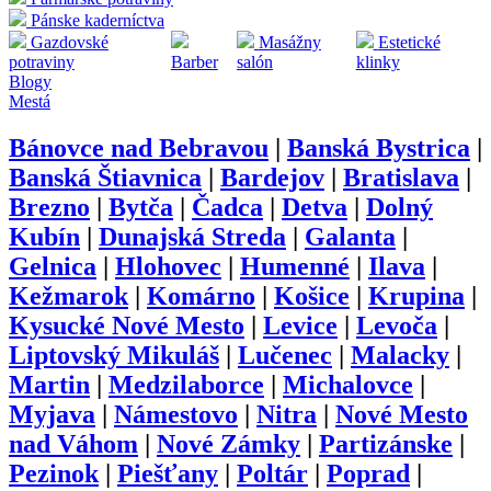
Pánske kaderníctva
Gazdovské
Masážny
Estetické
potraviny
Barber
salón
klinky
Blogy
Mestá
Bánovce nad Bebravou
|
Banská Bystrica
|
Banská Štiavnica
|
Bardejov
|
Bratislava
|
Brezno
|
Bytča
|
Čadca
|
Detva
|
Dolný
Kubín
|
Dunajská Streda
|
Galanta
|
Gelnica
|
Hlohovec
|
Humenné
|
Ilava
|
Kežmarok
|
Komárno
|
Košice
|
Krupina
|
Kysucké Nové Mesto
|
Levice
|
Levoča
|
Liptovský Mikuláš
|
Lučenec
|
Malacky
|
Martin
|
Medzilaborce
|
Michalovce
|
Myjava
|
Námestovo
|
Nitra
|
Nové Mesto
nad Váhom
|
Nové Zámky
|
Partizánske
|
Pezinok
|
Piešťany
|
Poltár
|
Poprad
|