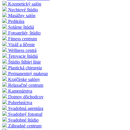
Kozmetický salón
Nechtové štúdio
Masážny salón
Pedikúra
Solárne štúdiá
Fotoateliér, štúdio
Fitness centrum
Vizáž a líčenie
Wellness centrá
Tetovacie štúdiá
Štúdio štíhlej línie
Plastická chirurgia
Permanentný makeup
Krajčírske salóny
Relaxačné centrum
Kamenárstva
Domov dôchodcov
Pohrebníctva
Svadobná agentúra
Svadobný fotograf
Svadobné štúdio
Záhradné centrum