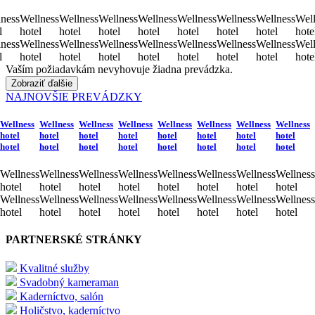
ness
Wellness
Wellness
Wellness
Wellness
Wellness
Wellness
Wellness
Well
l
hotel
hotel
hotel
hotel
hotel
hotel
hotel
hote
ness
Wellness
Wellness
Wellness
Wellness
Wellness
Wellness
Wellness
Well
l
hotel
hotel
hotel
hotel
hotel
hotel
hotel
hote
Vaším požiadavkám nevyhovuje žiadna prevádzka.
Zobraziť ďalšie
NAJNOVŠIE PREVÁDZKY
Wellness
Wellness
Wellness
Wellness
Wellness
Wellness
Wellness
Wellness
hotel
hotel
hotel
hotel
hotel
hotel
hotel
hotel
hotel
hotel
hotel
hotel
hotel
hotel
hotel
hotel
Wellness
Wellness
Wellness
Wellness
Wellness
Wellness
Wellness
Wellness
hotel
hotel
hotel
hotel
hotel
hotel
hotel
hotel
Wellness
Wellness
Wellness
Wellness
Wellness
Wellness
Wellness
Wellness
hotel
hotel
hotel
hotel
hotel
hotel
hotel
hotel
PARTNERSKÉ STRÁNKY
Kvalitné služby
Svadobný kameraman
Kaderníctvo, salón
Holičstvo, kaderníctvo