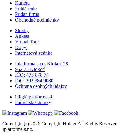
Kariéra
Prihlásenie
Pridať firmu
Obchodné podmienky
Služby
Anketa
Virtual Tour
Dopyt
Internetová stránka
Iplatforma s.r.o. Klokoč 28,
962 25 Klokoč
IČO: 473 878 74
DiČ: 202 384 9080
Ochrana osobných údajov
info@iplatforma.sk
Partnerské stránky
Copyright (c) 2026 Copyright Holder All Rights Reserved
Iplatforma s.r.o.