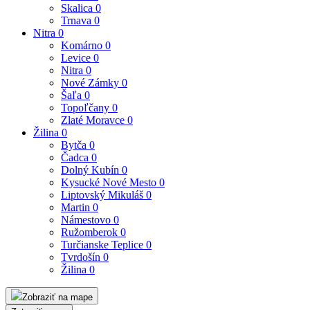
Skalica
0
Trnava
0
Nitra
0
Komárno
0
Levice
0
Nitra
0
Nové Zámky
0
Šaľa
0
Topoľčany
0
Zlaté Moravce
0
Žilina
0
Bytča
0
Čadca
0
Dolný Kubín
0
Kysucké Nové Mesto
0
Liptovský Mikuláš
0
Martin
0
Námestovo
0
Ružomberok
0
Turčianske Teplice
0
Tvrdošín
0
Žilina
0
Zobraziť na mape