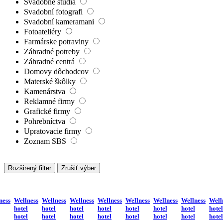
Svadobné štúdiá
Svadobní fotografi
Svadobní kameramani
Fotoateliéry
Farmárske potraviny
Záhradné potreby
Záhradné centrá
Domovy dôchodcov
Materské škôlky
Kamenárstva
Reklamné firmy
Grafické firmy
Pohrebníctva
Upratovacie firmy
Zoznam SBS
Rozširený filter
Zrušiť výber
ness
Wellness
Wellness
Wellness
Wellness
Wellness
Wellness
Wellness
Well
hotel
hotel
hotel
hotel
hotel
hotel
hotel
hotel
hotel
hotel
hotel
hotel
hotel
hotel
hotel
hotel