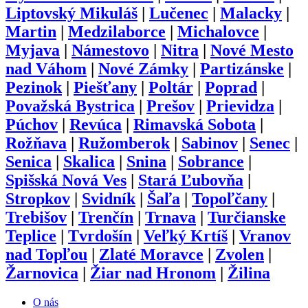
Liptovský Mikuláš
|
Lučenec
|
Malacky
|
Martin
|
Medzilaborce
|
Michalovce
|
Myjava
|
Námestovo
|
Nitra
|
Nové Mesto
nad Váhom
|
Nové Zámky
|
Partizánske
|
Pezinok
|
Piešťany
|
Poltár
|
Poprad
|
Považská Bystrica
|
Prešov
|
Prievidza
|
Púchov
|
Revúca
|
Rimavská Sobota
|
Rožňava
|
Ružomberok
|
Sabinov
|
Senec
|
Senica
|
Skalica
|
Snina
|
Sobrance
|
Spišská Nová Ves
|
Stará Ľubovňa
|
Stropkov
|
Svidník
|
Šaľa
|
Topoľčany
|
Trebišov
|
Trenčín
|
Trnava
|
Turčianske
Teplice
|
Tvrdošín
|
Veľký Krtíš
|
Vranov
nad Topľou
|
Zlaté Moravce
|
Zvolen
|
Žarnovica
|
Žiar nad Hronom
|
Žilina
O nás