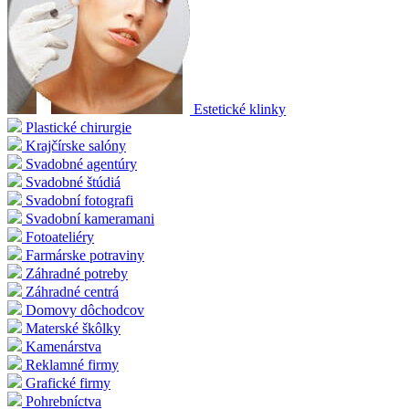
Estetické klinky
Plastické chirurgie
Krajčírske salóny
Svadobné agentúry
Svadobné štúdiá
Svadobní fotografi
Svadobní kameramani
Fotoateliéry
Farmárske potraviny
Záhradné potreby
Záhradné centrá
Domovy dôchodcov
Materské škôlky
Kamenárstva
Reklamné firmy
Grafické firmy
Pohrebníctva