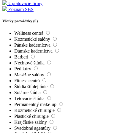
Upratovacie firmy
Zoznam SBS
Všetky prevádzky (
0
)
Wellness centrá
Kozmetické salóny
Pánske kaderníctva
Dámske kaderníctva
Barberi
Nechtové štúdia
Pedikúry
Masážne salóny
Fitness centrá
Štúdia štíhlej línie
Solárne štúdia
Tetovacie štúdia
Permanentný make-up
Kozmetické chirurgie
Plastické chirurgie
Krajčírske salóny
Svadobné agentúry