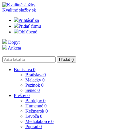
Kvalitné služby
sk
Prihlásiť sa
Pridať firmu
Obľúbené
Dopyt
Anketa
Hľadať (
)
Bratislava
0
Bratislava
0
Malacky
0
Pezinok
0
Senec
0
Prešov
0
Bardejov
0
Humenné
0
Kežmarok
0
Levoča
0
Medzilaborce
0
Poprad
0