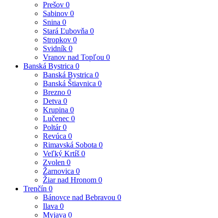
Prešov
0
Sabinov
0
Snina
0
Stará Ľubovňa
0
Stropkov
0
Svidník
0
Vranov nad Topľou
0
Banská Bystrica
0
Banská Bystrica
0
Banská Štiavnica
0
Brezno
0
Detva
0
Krupina
0
Lučenec
0
Poltár
0
Revúca
0
Rimavská Sobota
0
Veľký Krtíš
0
Zvolen
0
Žarnovica
0
Žiar nad Hronom
0
Trenčín
0
Bánovce nad Bebravou
0
Ilava
0
Myjava
0