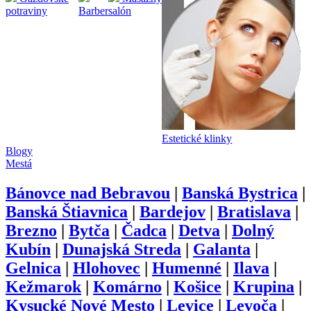
potraviny
Barber
salón
Estetické klinky
Blogy
Mestá
Bánovce nad Bebravou
|
Banská Bystrica
|
Banská Štiavnica
|
Bardejov
|
Bratislava
|
Brezno
|
Bytča
|
Čadca
|
Detva
|
Dolný
Kubín
|
Dunajská Streda
|
Galanta
|
Gelnica
|
Hlohovec
|
Humenné
|
Ilava
|
Kežmarok
|
Komárno
|
Košice
|
Krupina
|
Kysucké Nové Mesto
|
Levice
|
Levoča
|