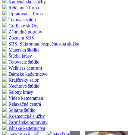
Kamenárske služby
Reklamná firma
Upratovacia firma
Tetovací salón
Grafické služby
Záhradné potreby
Zoznam SBS
SBS, Súkromná bezpečnostná služba
Materská škôlka
Štúdia krásy
Tetovacie štúdio
Wellness centrum
Dámske kaderníctvo
Krajčírsky salón
Nechtové štúdio
Salóny krásy
Video kameraman
Relaxačné centrá
Solárne štúdio
Kozmetické služby
Farmárske potraviny
Pánske kaderníctva
Gazdovské
Masážny