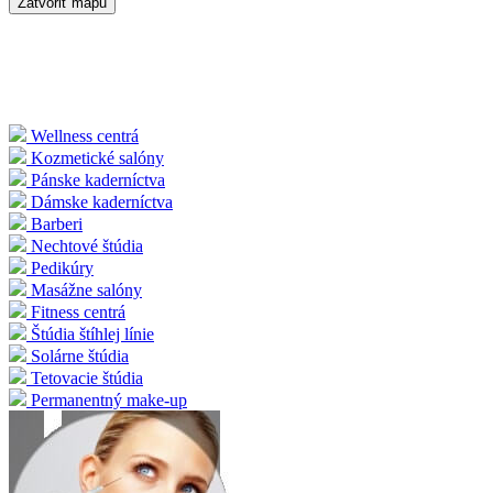
Zatvoriť mapu
Wellness centrá
Kozmetické salóny
Pánske kaderníctva
Dámske kaderníctva
Barberi
Nechtové štúdia
Pedikúry
Masážne salóny
Fitness centrá
Štúdia štíhlej línie
Solárne štúdia
Tetovacie štúdia
Permanentný make-up