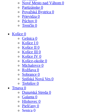
Nové Mesto nad Váhom
0
Partizánske
0
Považská Bystrica
0
Prievidza
0
Púchov
0
Trenčín
0
Košice
0
Gelnica
0
Košice I
0
Košice II
0
Košice III
0
Košice IV
0
Košice-okolie
0
Michalovce
0
Rožňava
0
Sobrance
0
Spišská Nová Ves
0
Trebišov
0
Trnava
0
Dunajská Streda
0
Galanta
0
Hlohovec
0
Piešťany
0
Senica
0